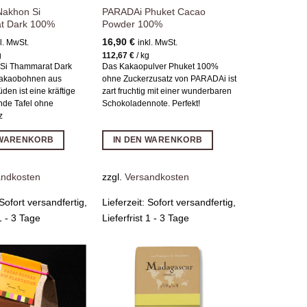
akhon Si
PARADAi Phuket Cacao
t Dark 100%
Powder 100%
16,90
€
l. MwSt.
inkl. MwSt.
g
112,67
€
/
kg
 Si Thammarat Dark
Das Kakaopulver Phuket 100%
akaobohnen aus
ohne Zuckerzusatz von PARADAi ist
den ist eine kräftige
zart fruchtig mit einer wunderbaren
de Tafel ohne
Schokoladennote. Perfekt!
z
 WARENKORB
IN DEN WARENKORB
andkosten
zzgl.
Versandkosten
Sofort versandfertig,
Lieferzeit:
Sofort versandfertig,
 1 - 3 Tage
Lieferfrist 1 - 3 Tage
Zur
Zur
Wunschliste
Wunschliste
hinzufügen
hinzufügen