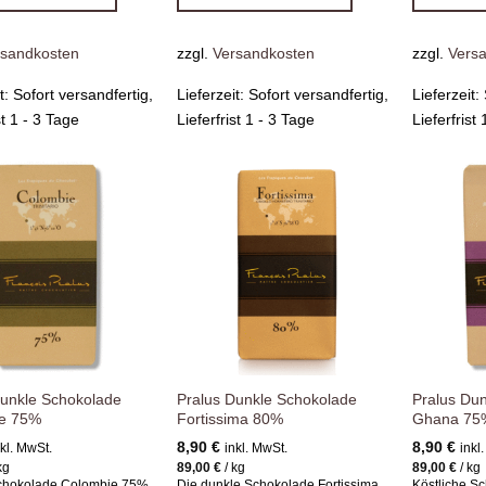
rsandkosten
zzgl.
Versandkosten
zzgl.
Vers
it:
Sofort versandfertig,
Lieferzeit:
Sofort versandfertig,
Lieferzeit:
st 1 - 3 Tage
Lieferfrist 1 - 3 Tage
Lieferfrist
Zur
Zur
Wunschliste
Wunschliste
hinzufügen
hinzufügen
Dunkle Schokolade
Pralus Dunkle Schokolade
Pralus Du
e 75%
Fortissima 80%
Ghana 75
8,90
€
8,90
€
nkl. MwSt.
inkl. MwSt.
inkl
kg
89,00
€
/
kg
89,00
€
/
kg
chokolade Colombie 75%
Die dunkle Schokolade Fortissima
Köstliche 