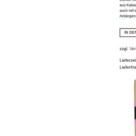
aus Kaka
auch mit 
Anlängen
IN D
zzgl.
Ve
Lieferze
Lieferfri