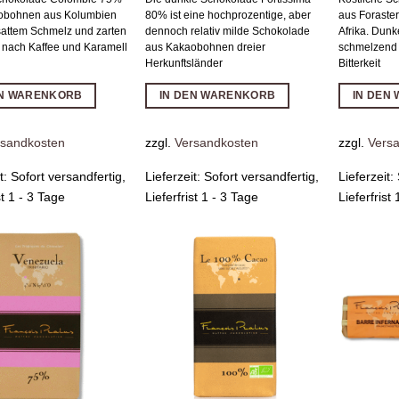
obohnen aus Kolumbien
80% ist eine hochprozentige, aber
aus Foraste
sattem Schmelz und zarten
dennoch relativ milde Schokolade
Afrika. Dunke
 nach Kaffee und Karamell
aus Kakaobohnen dreier
schmelzend
Herkunftsländer
Bitterkeit
EN WARENKORB
IN DEN WARENKORB
IN DEN
rsandkosten
zzgl.
Versandkosten
zzgl.
Vers
it:
Sofort versandfertig,
Lieferzeit:
Sofort versandfertig,
Lieferzeit:
st 1 - 3 Tage
Lieferfrist 1 - 3 Tage
Lieferfrist
Zur
Zur
Wunschliste
Wunschliste
hinzufügen
hinzufügen