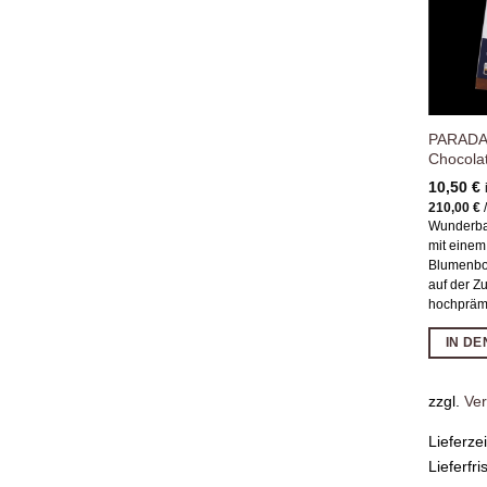
PARADAi
Chocola
10,50
€
210,00
€
Wunderba
mit einem
Blumenbo
auf der Z
hochpräm
IN D
zzgl.
Ve
Lieferze
Lieferfri