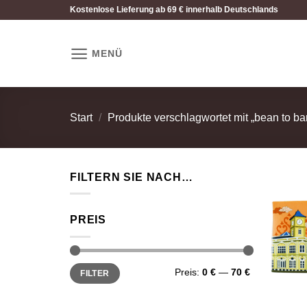
Zum
Kostenlose Lieferung ab 69 € innerhalb Deutschlands
Inhalt
springen
MENÜ
Start
/
Produkte verschlagwortet mit „bean to ba
FILTERN SIE NACH…
PREIS
Min.
Max.
Preis:
0 €
—
70 €
FILTER
Preis
Preis