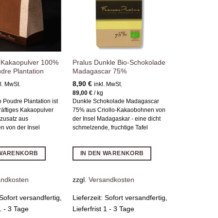
o-Kakaopulver 100%
Pralus Dunkle Bio-Schokolade
dre Plantation
Madagascar 75%
8,90
€
l. MwSt.
inkl. MwSt.
89,00
€
/
kg
Poudre Plantation ist
Dunkle Schokolade Madagascar
kräftiges Kakaopulver
75% aus Criollo-Kakaobohnen von
zusatz aus
der Insel Madagaskar - eine dicht
 von der Insel
schmelzende, fruchtige Tafel
r
 WARENKORB
IN DEN WARENKORB
andkosten
zzgl.
Versandkosten
Sofort versandfertig,
Lieferzeit:
Sofort versandfertig,
 1 - 3 Tage
Lieferfrist 1 - 3 Tage