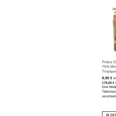
Pralus 
75% Min
Tropiqu
8,90
€
i
178,00
€
Eine Welt
Täfelche
verschied
IN D