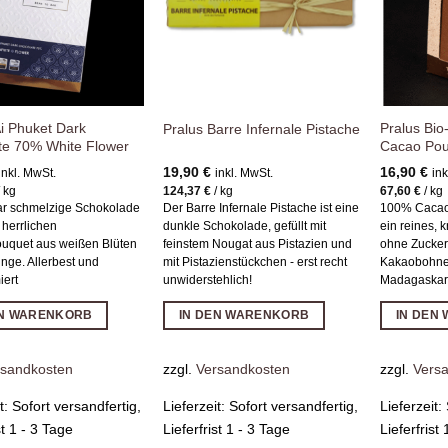
 Phuket Dark
Pralus Bi
Pralus Barre Infernale Pistache
te 70% White Flower
Cacao Pou
19,90
€
16,90
€
inkl. MwSt.
inkl. MwSt.
ink
/
kg
124,37
€
/
kg
67,60
€
/
kg
r schmelzige Schokolade
Der Barre Infernale Pistache ist eine
100% Cacao 
 herrlichen
dunkle Schokolade, gefüllt mit
ein reines, 
uquet aus weißen Blüten
feinstem Nougat aus Pistazien und
ohne Zucker
unge. Allerbest und
mit Pistazienstückchen - erst recht
Kakaobohnen
iert
unwiderstehlich!
Madagaska
EN WARENKORB
IN DEN WARENKORB
IN DEN
rsandkosten
zzgl.
Versandkosten
zzgl.
Vers
it:
Sofort versandfertig,
Lieferzeit:
Sofort versandfertig,
Lieferzeit:
st 1 - 3 Tage
Lieferfrist 1 - 3 Tage
Lieferfrist