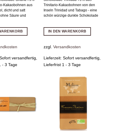
ro-Kakaobohnen aus
Trinitario-Kakaobohnen von den
l, dicht und satt
Inseln Trinidad und Tabago - eine
 ohne Säure und
schön würzige dunkle Schokolade
 WARENKORB
IN DEN WARENKORB
andkosten
zzgl.
Versandkosten
Sofort versandfertig,
Lieferzeit:
Sofort versandfertig,
 1 - 3 Tage
Lieferfrist 1 - 3 Tage
Zur
Zur
Wunschliste
Wunschliste
hinzufügen
hinzufügen