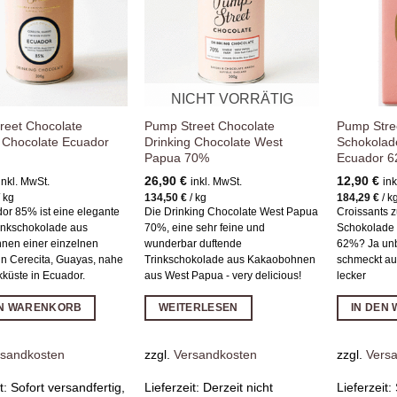
hinzufügen
hinzufügen
NICHT VORRÄTIG
reet Chocolate
Pump Street Chocolate
Pump Stre
g Chocolate Ecuador
Drinking Chocolate West
Schokolad
Papua 70%
Ecuador 
26,90
€
12,90
€
inkl. MwSt.
inkl. MwSt.
ink
/
kg
134,50
€
/
kg
184,29
€
/
k
or 85% ist eine elegante
Die Drinking Chocolate West Papua
Croissants z
inkschokolade aus
70%, eine sehr feine und
Schokolade 
nen einer einzelnen
wunderbar duftende
62%? Ja unb
in Cerecita, Guayas, nahe
Trinkschokolade aus Kakaobohnen
schmeckt auc
kküste in Ecuador.
aus West Papua - very delicious!
lecker
EN WARENKORB
WEITERLESEN
IN DEN
rsandkosten
zzgl.
Versandkosten
zzgl.
Vers
it:
Sofort versandfertig,
Lieferzeit:
Derzeit nicht
Lieferzeit: