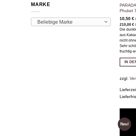
MARKE
PARADAi
Phuket 
10,50
€
Beliebige Marke
210,00
€
Die dunk
aus Kakao
nicht ohn
Sehr schö
fruchtig-
IN D
zzgl.
Ve
Lieferze
Lieferfri
Neu!