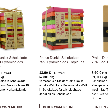
Zur
Zur
Wunschliste
Wunschliste
hinzufügen
hinzufügen
Dunkle Schokolade
Pralus Dunkle Schokolade
Pralus Du
i Pyramide des
75% Pyramide des Tropiques
75% Sao T
es
33,90
€
8,90
€
nkl. MwSt.
inkl. MwSt.
inkl
/
kg
67,80
€
/
kg
89,00
€
/
kg
reise in Schokolade: 10
Verschenken Sie doch eine Reise
Schokolade
n aus Kakaobohnen 10
um die Welt. Eine Reise um die Welt
Principe au
ener Herkunftsländer
in Schokolade für alle Liebhaber
Inseln Sao 
der dunklen Schokolade
der Küste Af
Schmelz
EN WARENKORB
IN DEN WARENKORB
IN DEN