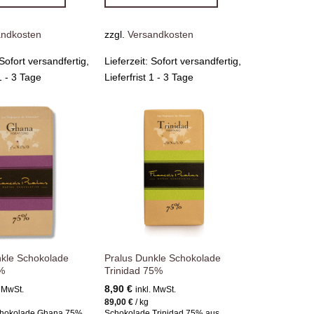
andkosten
zzgl.
Versandkosten
Sofort versandfertig,
Lieferzeit:
Sofort versandfertig,
 1 - 3 Tage
Lieferfrist 1 - 3 Tage
Zur
Zur
Wunschliste
Wunschliste
hinzufügen
hinzufügen
nkle Schokolade
Pralus Dunkle Schokolade
%
Trinidad 75%
8,90
€
. MwSt.
inkl. MwSt.
89,00
€
/
kg
Schokolade Ghana 75%
Schokolade Trinidad 75% aus