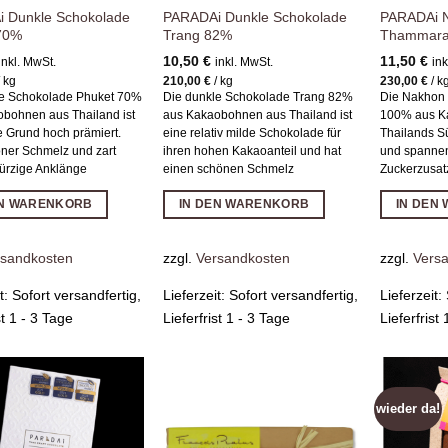
 Dunkle Schokolade
PARADAi Dunkle Schokolade
PARADAi N
70%
Trang 82%
Thammara
10,50
€
11,50
€
inkl. MwSt.
inkl. MwSt.
ink
/
kg
210,00
€
/
kg
230,00
€
/
k
le Schokolade Phuket 70%
Die dunkle Schokolade Trang 82%
Die Nakhon
bohnen aus Thailand ist
aus Kakaobohnen aus Thailand ist
100% aus K
e Grund hoch prämiert.
eine relativ milde Schokolade für
Thailands Sü
ner Schmelz und zart
ihren hohen Kakaoanteil und hat
und spannen
würzige Anklänge
einen schönen Schmelz
Zuckerzusat
EN WARENKORB
IN DEN WARENKORB
IN DEN
rsandkosten
zzgl.
Versandkosten
zzgl.
Vers
it:
Sofort versandfertig,
Lieferzeit:
Sofort versandfertig,
Lieferzeit:
st 1 - 3 Tage
Lieferfrist 1 - 3 Tage
Lieferfrist
wieder da!
Zur
Zur
Wunschliste
Wunschliste
hinzufügen
hinzufügen