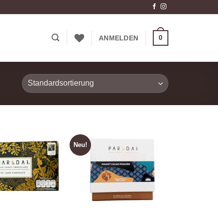
0
ANMELDEN
Neu!
Zur
Zur
Wunschliste
Wunschliste
hinzufügen
hinzufügen