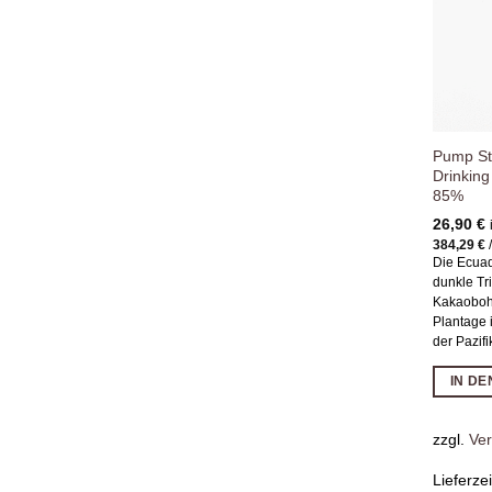
Pump St
Drinkin
85%
26,90
€
384,29
€
Die Ecuad
dunkle Tr
Kakaoboh
Plantage 
der Pazifi
IN D
zzgl.
Ve
Lieferze