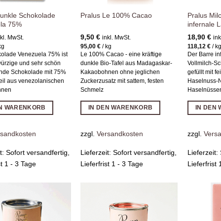
Dunkle Schokolade
Pralus Mil
Pralus Le 100% Cacao
la 75%
infernale L
9,50
€
18,90
€
nkl. MwSt.
inkl. MwSt.
ink
kg
95,00
€
/
kg
118,12
€
/
k
kolade Venezuela 75% ist
Le 100% Cacao - eine kräftige
Der Barre inf
würzige und sehr schön
dunkle Bio-Tafel aus Madagaskar-
Vollmilch-S
nde Schokolade mit 75%
Kakaobohnen ohne jeglichen
gefüllt mit 
il aus venezolanischen
Zuckerzusatz mit sattem, festen
Haselnuss-
hnen
Schmelz
Haselnüssen
EN WARENKORB
IN DEN WARENKORB
IN DEN
rsandkosten
zzgl.
Versandkosten
zzgl.
Vers
it:
Sofort versandfertig,
Lieferzeit:
Sofort versandfertig,
Lieferzeit:
st 1 - 3 Tage
Lieferfrist 1 - 3 Tage
Lieferfrist
Zur
Zur
Wunschliste
Wunschliste