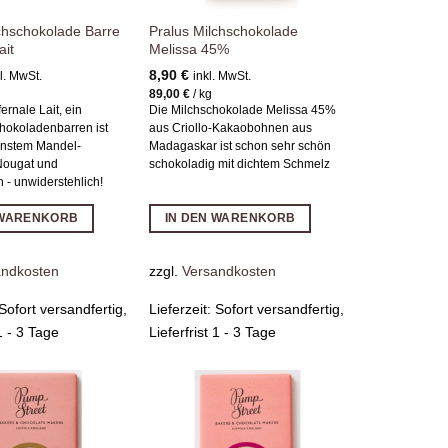
chschokolade Barre
Pralus Milchschokolade
ait
Melissa 45%
8,90
€
l. MwSt.
inkl. MwSt.
g
89,00
€
/
kg
ernale Lait, ein
Die Milchschokolade Melissa 45%
chokoladenbarren ist
aus Criollo-Kakaobohnen aus
feinstem Mandel-
Madagaskar ist schon sehr schön
Nougat und
schokoladig mit dichtem Schmelz
 - unwiderstehlich!
 WARENKORB
IN DEN WARENKORB
andkosten
zzgl.
Versandkosten
Sofort versandfertig,
Lieferzeit:
Sofort versandfertig,
 1 - 3 Tage
Lieferfrist 1 - 3 Tage
Zur
Zur
Wunschliste
Wunschliste