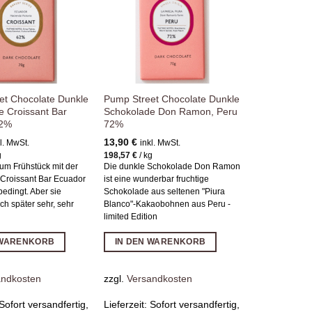
hinzufügen
hinzufügen
et Chocolate Dunkle
Pump Street Chocolate Dunkle
e Croissant Bar
Schokolade Don Ramon, Peru
62%
72%
13,90
€
l. MwSt.
inkl. MwSt.
g
198,57
€
/
kg
um Frühstück mit der
Die dunkle Schokolade Don Ramon
Croissant Bar Ecuador
ist eine wunderbar fruchtige
edingt. Aber sie
Schokolade aus seltenen "Piura
h später sehr, sehr
Blanco"-Kakaobohnen aus Peru -
limited Edition
 WARENKORB
IN DEN WARENKORB
andkosten
zzgl.
Versandkosten
Sofort versandfertig,
Lieferzeit:
Sofort versandfertig,