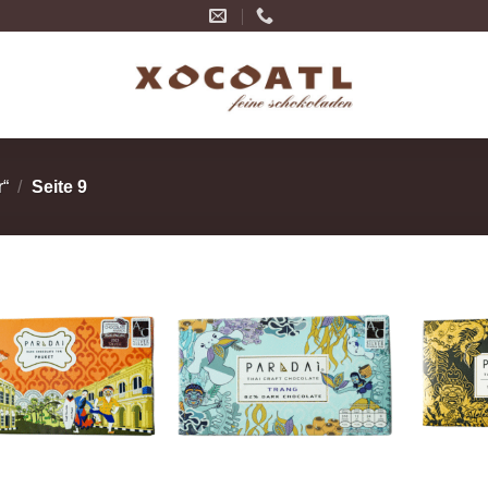
r“
/
Seite 9
Zur
Zur
Wunschliste
Wunschliste
hinzufügen
hinzufügen