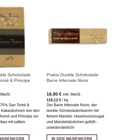
Zur
Zur
Wunschliste
Wunschliste
hinzufügen
hinzufügen
nkle Schokolade
Pralus Dunkle Schokolade
omé & Principe
Barre Infernale Noire
18,90
€
. MwSt.
inkl. MwSt.
118,12
€
/
kg
 75% Sao Tomé &
Der Barre Infernale Noire, der
s Kakaobohnen von den
dunkle Schokoladenbarren mir
Thomé und Principe vor
feinem Mandel- Haselnussnougat
rikas mit sattem
und Mandelstückchen gefüllt -
unwiderstehlich!
 WARENKORB
IN DEN WARENKORB