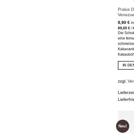
Pralus 
Venezue
8,90
€
i
89,00
€
/
Die Scho
eine fein
schmelze
Kakaoante
Kakaobo
IN D
zzgl.
Ve
Lieferze
Lieferfri
Neu!