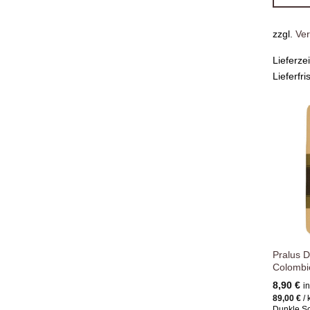
zzgl.
Ve
Lieferze
Lieferfri
Pralus 
Colombi
8,90
€
i
89,00
€
/
Dunkle S