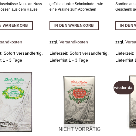
 Haselnüsse Nuss an Nuss
gefüllte dunkle Schokolade - wie
Sardine aus.
gossen aus dem Hause
eine Praline zum Abbrechen
Geschenk g
EN WARENKORB
IN DEN WARENKORB
IN DEN
rsandkosten
zzgl.
Versandkosten
zzgl.
Vers
it:
Sofort versandfertig,
Lieferzeit:
Sofort versandfertig,
Lieferzeit:
st 1 - 3 Tage
Lieferfrist 1 - 3 Tage
Lieferfrist
wieder da!
Zur
Zur
Wunschliste
Wunschliste
hinzufügen
hinzufügen
NICHT VORRÄTIG