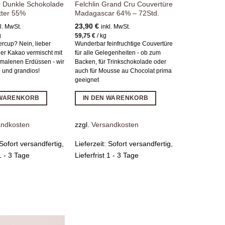
r Dunkle Schokolade
Felchlin Grand Cru Couvertüre
tter 55%
Madagascar 64% – 72Std.
23,90
€
l. MwSt.
inkl. MwSt.
g
59,75
€
/
kg
rcup? Nein, lieber
Wunderbar feinfruchtige Couvertüre
her Kakao vermischt mit
für alle Gelegenheiten - ob zum
emalenen Erdüssen - wir
Backen, für Trinkschokolade oder
 und grandios!
auch für Mousse au Chocolat prima
geeignet
 WARENKORB
IN DEN WARENKORB
andkosten
zzgl.
Versandkosten
Sofort versandfertig,
Lieferzeit:
Sofort versandfertig,
 1 - 3 Tage
Lieferfrist 1 - 3 Tage