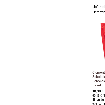
Lieferze
Lieferfri
Clement
Schokol
Schokol
Haselnü
10,90
€
90,83
€
/
Einen du
60% wie m