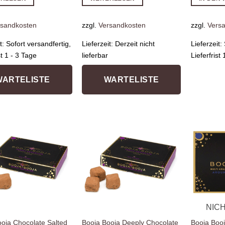
rsandkosten
zzgl.
Versandkosten
zzgl.
Vers
it:
Sofort versandfertig,
Lieferzeit:
Derzeit nicht
Lieferzeit:
st 1 - 3 Tage
lieferbar
Lieferfrist
WARTELISTE
WARTELISTE
Zur
Zur
Wunschliste
Wunschliste
hinzufügen
hinzufügen
NIC
ooja Chocolate Salted
Booja Booja Deeply Chocolate
Booja Boo