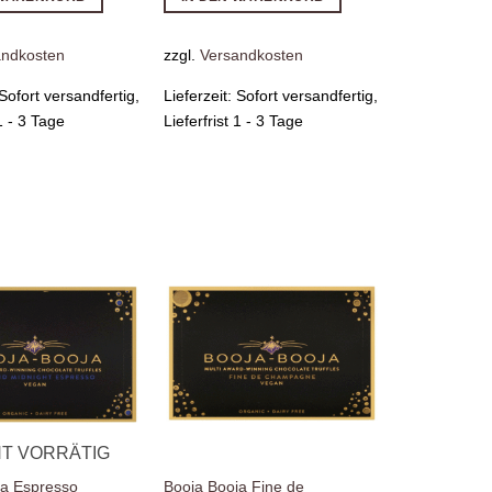
andkosten
zzgl.
Versandkosten
Sofort versandfertig,
Lieferzeit:
Sofort versandfertig,
 1 - 3 Tage
Lieferfrist 1 - 3 Tage
Zur
Zur
Wunschliste
Wunschliste
hinzufügen
hinzufügen
HT VORRÄTIG
ja Espresso
Booja Booja Fine de