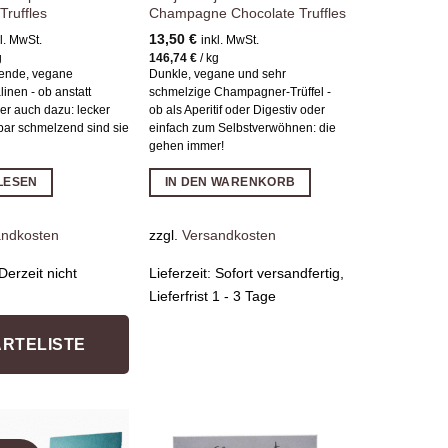
Truffles
Champagne Chocolate Truffles
13,50
€
l. MwSt.
inkl. MwSt.
g
146,74
€
/
kg
ende, vegane
Dunkle, vegane und sehr
inen - ob anstatt
schmelzige Champagner-Trüffel -
er auch dazu: lecker
ob als Aperitif oder Digestiv oder
ar schmelzend sind sie
einfach zum Selbstverwöhnen: die
gehen immer!
LESEN
IN DEN WARENKORB
andkosten
zzgl.
Versandkosten
Derzeit nicht
Lieferzeit:
Sofort versandfertig,
Lieferfrist 1 - 3 Tage
RTELISTE