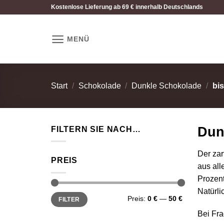
Zum
Kostenlose Lieferung ab 69 € innerhalb Deutschlands
Inhalt
springen
MENÜ
Start
/
Schokolade
/
Dunkle Schokolade
/
bis
Dun
FILTERN SIE NACH…
Der zar
PREIS
aus all
Prozent
Natürli
Min.
Max.
Preis:
0 €
—
50 €
FILTER
Preis
Preis
Bei Fra