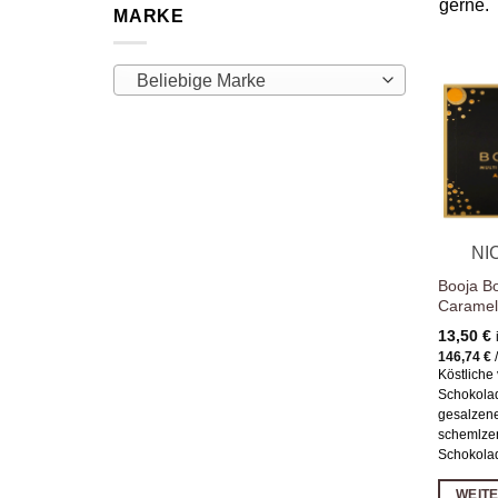
gerne.
MARKE
Beliebige Marke
NI
Booja B
Carame
13,50
€
146,74
€
Köstliche
Schokolad
gesalzene
schemlze
Schokolad
WEIT