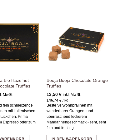
Zur
Zur
Wunschliste
Wunschliste
hinzufügen
hinzufügen
a Bio Hazelnut
Booja Booja Chocolate Orange
colate Truffles
Truffles
13,50
€
l. MwSt.
inkl. MwSt.
g
146,74
€
/
kg
nd fein schmelzende
Beste Verwöhnpralinen mit
nen mit italienischen
wunderbarer Orangen- und
tückchen. Prima
überraschend leckerem
m Espresso oder zum
Mandarinengeschmack - sehr, sehr
fein und fruchtig
 WARENKORB
IN DEN WARENKORB