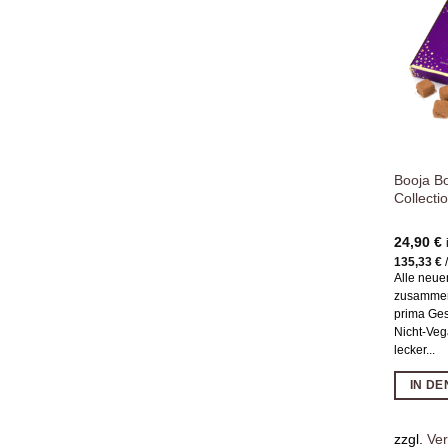
Booja B
Collecti
24,90
€
135,33
€
Alle neue
zusammen 
prima Ges
Nicht-Veg
lecker...
IN D
zzgl.
Ve