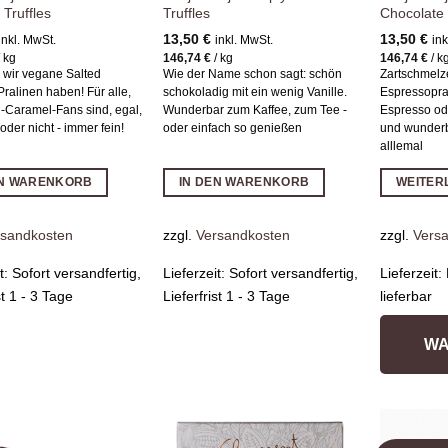
Truffles
Truffles
Chocolate 
13,50
€
13,50
€
inkl. MwSt.
inkl. MwSt.
ink
/
kg
146,74
€
/
kg
146,74
€
/
k
 wir vegane Salted
Wie der Name schon sagt: schön
Zartschmelz
ralinen haben! Für alle,
schokoladig mit ein wenig Vanille.
Espressopral
d-Caramel-Fans sind, egal,
Wunderbar zum Kaffee, zum Tee -
Espresso od
oder nicht - immer fein!
oder einfach so genießen
und wunderb
alllemal
EN WARENKORB
IN DEN WARENKORB
WEITER
rsandkosten
zzgl.
Versandkosten
zzgl.
Vers
it:
Sofort versandfertig,
Lieferzeit:
Sofort versandfertig,
Lieferzeit:
st 1 - 3 Tage
Lieferfrist 1 - 3 Tage
lieferbar
WA