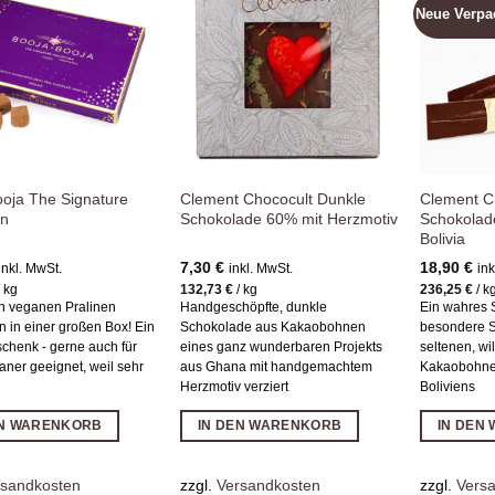
Neue Verpa
Zur
Zur
Wunschliste
Wunschliste
hinzufügen
hinzufügen
ooja The Signature
Clement Chococult Dunkle
Clement C
on
Schokolade 60% mit Herzmotiv
Schokolad
Bolivia
7,30
€
18,90
€
inkl. MwSt.
inkl. MwSt.
ink
/
kg
132,73
€
/
kg
236,25
€
/
k
n veganen Pralinen
Handgeschöpfte, dunkle
Ein wahres 
in einer großen Box! Ein
Schokolade aus Kakaobohnen
besondere 
chenk - gerne auch für
eines ganz wunderbaren Projekts
seltenen, w
aner geeignet, weil sehr
aus Ghana mit handgemachtem
Kakaobohne
Herzmotiv verziert
Boliviens
EN WARENKORB
IN DEN WARENKORB
IN DEN
rsandkosten
zzgl.
Versandkosten
zzgl.
Vers