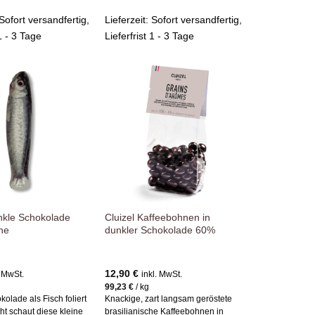
Sofort versandfertig,
Lieferzeit:
Sofort versandfertig,
 1 - 3 Tage
Lieferfrist 1 - 3 Tage
Zur
Zur
Wunschliste
Wunschliste
hinzufügen
hinzufügen
nkle Schokolade
Cluizel Kaffeebohnen in
ne
dunkler Schokolade 60%
12,90
€
. MwSt.
inkl. MwSt.
99,23
€
/
kg
olade als Fisch foliert
Knackige, zart langsam geröstete
cht schaut diese kleine
brasilianische Kaffeebohnen in