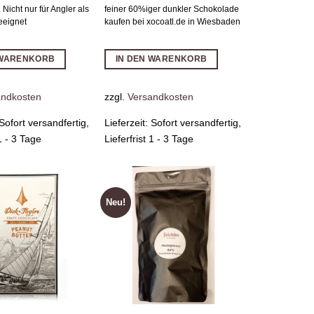
 Nicht nur für Angler als
feiner 60%iger dunkler Schokolade
eeignet
kaufen bei xocoatl.de in Wiesbaden
 WARENKORB
IN DEN WARENKORB
andkosten
zzgl.
Versandkosten
Sofort versandfertig,
Lieferzeit:
Sofort versandfertig,
 1 - 3 Tage
Lieferfrist 1 - 3 Tage
Neu!
Zur
Zur
Wunschliste
Wunschliste
hinzufügen
hinzufügen