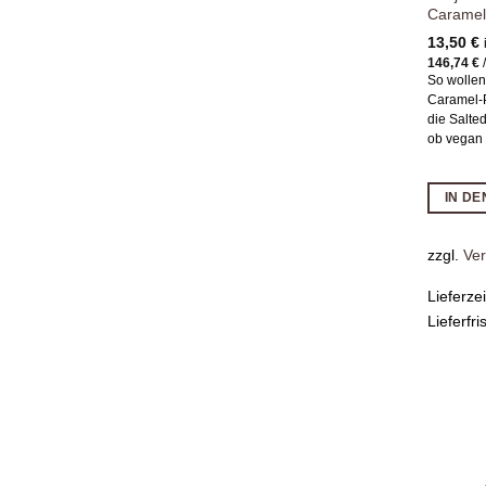
Caramel 
13,50
€
146,74
€
So wollen
Caramel-P
die Salte
ob vegan 
IN D
zzgl.
Ve
Lieferze
Lieferfri