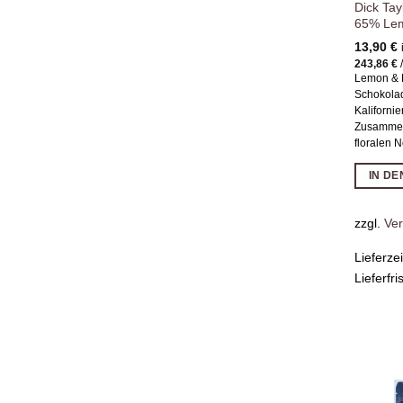
Dick Ta
65% Le
13,90
€
243,86
€
Lemon & 
Schokolad
Kalifornie
Zusammen
floralen 
IN D
zzgl.
Ve
Lieferze
Lieferfri