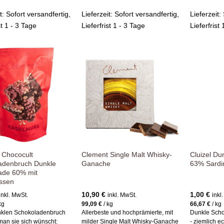
it:
Sofort versandfertig,
Lieferzeit:
Sofort versandfertig,
Lieferzeit:
st 1 - 3 Tage
Lieferfrist 1 - 3 Tage
Lieferfrist
Zur
Zur
Wunschliste
Wunschliste
hinzufügen
hinzufügen
 Chococult
Clement Single Malt Whisky-
Cluizel Du
adenbruch Dunkle
Ganache
63% Sardi
ade 60% mit
ssen
10,90
€
1,00
€
inkl. MwSt.
inkl. MwSt.
inkl
kg
99,09
€
/
kg
66,67
€
/
kg
nklen Schokoladenbruch
Allerbeste und hochprämierte, mit
Dunkle Schok
an sie sich wünscht:
milder Single Malt Whisky-Ganache
- ziemlich e