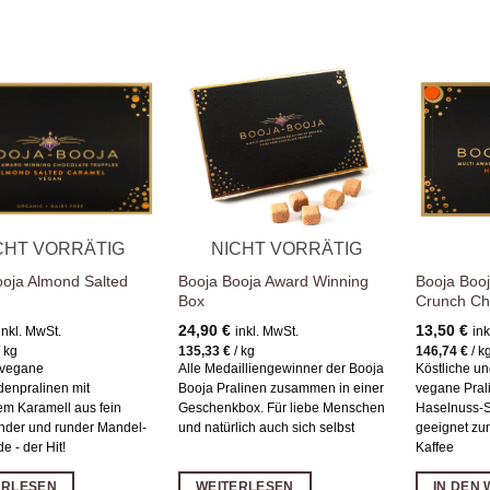
Zur
Zur
Wunschliste
Wunschliste
hinzufügen
hinzufügen
CHT VORRÄTIG
NICHT VORRÄTIG
ooja Almond Salted
Booja Booja Award Winning
Booja Booj
l
Box
Crunch Cho
24,90
€
13,50
€
inkl. MwSt.
inkl. MwSt.
ink
/
kg
135,33
€
/
kg
146,74
€
/
k
 vegane
Alle Medailliengewinner der Booja
Köstliche u
enpralinen mit
Booja Pralinen zusammen in einer
vegane Prali
m Karamell aus fein
Geschenkbox. Für liebe Menschen
Haselnuss-S
nder und runder Mandel-
und natürlich auch sich selbst
geeignet zu
e - der Hit!
Kaffee
ERLESEN
WEITERLESEN
IN DEN