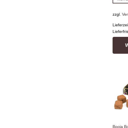
zzgl.
Ve
Lieferze
Lieferfri
Booja B