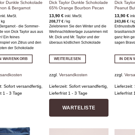
ylor Dunkle Schokolade
Dick Taylor Dunkle Schokolade
Dick Taylo
mon & Bergamot
65% Orange Bourbon Pecan
Peanut Bu
13,90
€
13,90
€
inkl. MwSt.
inkl. MwSt.
ink
/
kg
208,77
€
/
kg
243,86
€
/
k
Bergamot - die Sommer-
Zelebrieren Sie den Winter und die
Erdnussbutte
e von Dick Taylor aus aus
Weihnachtsfeiertage zusammen mit
brasilianisc
n! Ein feines
Mr. Dick und Mr. Taylor und der
ganz fein g
spiel von Zitrus und den
überaus köstlichen Schokolade
sagen Bravo
Noten der Schokolade
EN WARENKORB
WEITERLESEN
IN DEN
rsandkosten
zzgl.
Versandkosten
zzgl.
Vers
it:
Sofort versandfertig,
Lieferzeit:
Sofort versandfertig,
Lieferzeit:
st 1 - 3 Tage
Lieferfrist 1 - 3 Tage
Lieferfrist
WARTELISTE