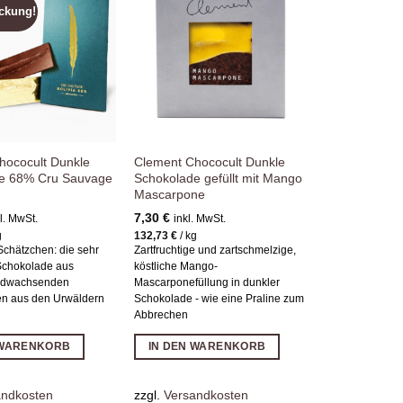
ckung!
Zur
Zur
Wunschliste
Wunschliste
hinzufügen
hinzufügen
hococult Dunkle
Clement Chococult Dunkle
e 68% Cru Sauvage
Schokolade gefüllt mit Mango
Mascarpone
7,30
€
l. MwSt.
inkl. MwSt.
g
132,73
€
/
kg
Schätzchen: die sehr
Zartfruchtige und zartschmelzige,
Schokolade aus
köstliche Mango-
ildwachsenden
Mascarponefüllung in dunkler
n aus den Urwäldern
Schokolade - wie eine Praline zum
Abbrechen
 WARENKORB
IN DEN WARENKORB
andkosten
zzgl.
Versandkosten