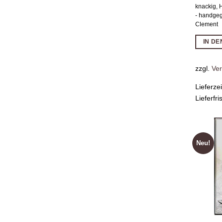
knackig,
- handge
Clement
IN D
zzgl.
Ve
Lieferze
Lieferfri
Neu!