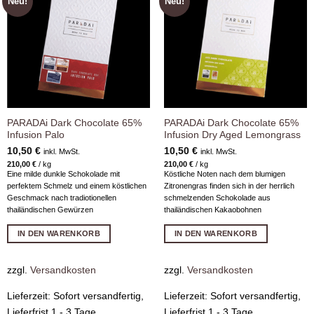
Neu!
Neu!
Zur
Zur
Wunschliste
Wunschliste
hinzufügen
hinzufügen
PARADAi Dark Chocolate 65%
PARADAi Dark Chocolate 65%
Infusion Palo
Infusion Dry Aged Lemongrass
10,50
€
10,50
€
inkl. MwSt.
inkl. MwSt.
210,00
€
/
kg
210,00
€
/
kg
Eine milde dunkle Schokolade mit
Köstliche Noten nach dem blumigen
perfektem Schmelz und einem köstlichen
Zitronengras finden sich in der herrlich
Geschmack nach tradiotionellen
schmelzenden Schokolade aus
thailändischen Gewürzen
thailändischen Kakaobohnen
IN DEN WARENKORB
IN DEN WARENKORB
zzgl.
Versandkosten
zzgl.
Versandkosten
Lieferzeit:
Sofort versandfertig,
Lieferzeit:
Sofort versandfertig,
Lieferfrist 1 - 3 Tage
Lieferfrist 1 - 3 Tage