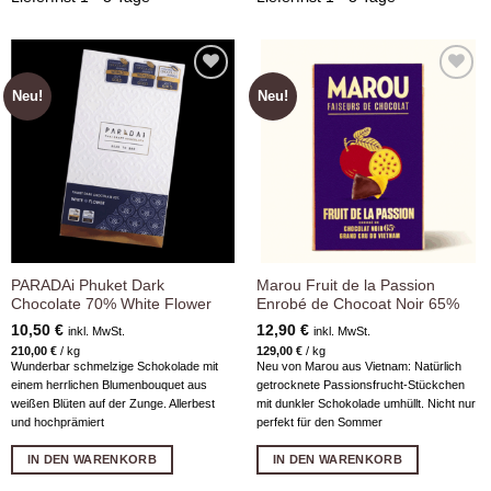
Neu!
Neu!
Zur
Zur
Wunschliste
Wunschliste
hinzufügen
hinzufügen
PARADAi Phuket Dark
Marou Fruit de la Passion
Chocolate 70% White Flower
Enrobé de Chocoat Noir 65%
10,50
€
12,90
€
inkl. MwSt.
inkl. MwSt.
210,00
€
/
kg
129,00
€
/
kg
Wunderbar schmelzige Schokolade mit
Neu von Marou aus Vietnam: Natürlich
einem herrlichen Blumenbouquet aus
getrocknete Passionsfrucht-Stückchen
weißen Blüten auf der Zunge. Allerbest
mit dunkler Schokolade umhüllt. Nicht nur
und hochprämiert
perfekt für den Sommer
IN DEN WARENKORB
IN DEN WARENKORB