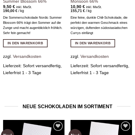
Summer Blossom 66%
Monsoon 66%
9,50
€
10,90
€
inkl. MwSt.
inkl. MwSt.
190,00
€
/
kg
155,71
€
/
kg
Die Sommerschokolade Nordic Summer
Eine feine, dunkle Chili-Schokolade, die
Blossom 66% trägt den Sommer auf die
perfekt den warmen Geschmack eines
Zunge und macht augenblicklich fröhlich.
würzigen, duftenden südostasiatischen
Sehr fein gemacht!
Currys einfängt
IN DEN WARENKORB
IN DEN WARENKORB
zzgl.
Versandkosten
zzgl.
Versandkosten
Lieferzeit:
Sofort versandfertig,
Lieferzeit:
Sofort versandfertig,
Lieferfrist 1 - 3 Tage
Lieferfrist 1 - 3 Tage
NEUE SCHOKOLADEN IM SORTIMENT