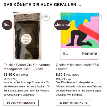
DAS KÖNNTE DIR AUCH GEFALLEN …
Neu!
wieder da!
Zur
Zur
Wunschliste
Wunschliste
hinzufügen
hinzufügen
Felchlin Grand Cru Couvertüre
Ocelot Milchschokolade 55%
Madagascar 64% – 72Std.
Femme
23,90
€
8,30
€
inkl. MwSt.
inkl. MwSt.
59,75
€
/
kg
118,57
€
/
kg
Wunderbar feinfruchtige Couvertüre für
Die 55% Femme ist die perfekte
alle Gelegenheiten - ob zum Backen, für
Milchschokolade nicht nur zum Trösten,
Trinkschokolade oder auch für Mousse
sondern eigentlich für alle Lebenslagen
au Chocolat prima geeignet
geeignet. Viel Schmelz!
IN DEN WARENKORB
IN DEN WARENKORB