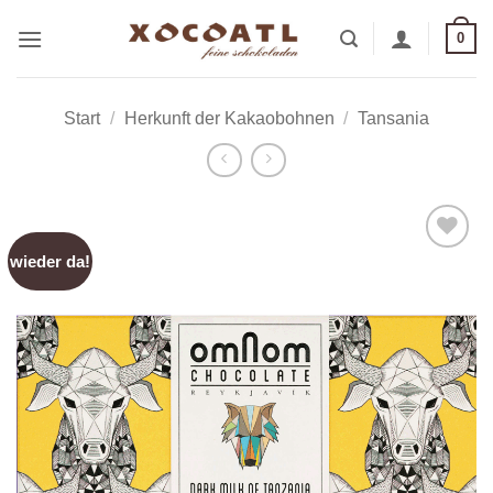
Zum
0
Inhalt
springen
Start
/
Herkunft der Kakaobohnen
/
Tansania
wieder da!
Zur
Wunschliste
hinzufügen