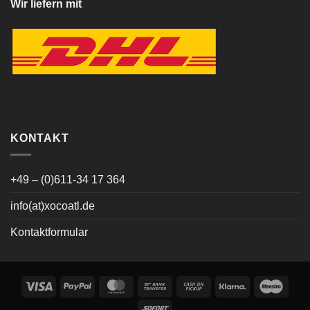
Wir liefern mit
KONTAKT
+49 – (0)611-34 17 364
info(at)xocoatl.de
Kontaktformular
Visa
PayPal
MasterCard
Bank
Cash
Klarna
Maes
Transfer
on
Sofort