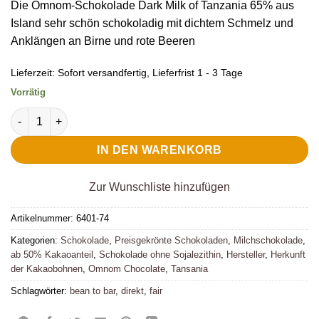
Die Omnom-Schokolade Dark Milk of Tanzania 65% aus
Island sehr schön schokoladig mit dichtem Schmelz und
Anklängen an Birne und rote Beeren
Lieferzeit:
Sofort versandfertig, Lieferfrist 1 - 3 Tage
Vorrätig
Omnom Milchschokolade Dark Milk of Tanzania 65% Menge
IN DEN WARENKORB
Zur Wunschliste hinzufügen
Artikelnummer:
6401-74
Kategorien:
Schokolade
,
Preisgekrönte Schokoladen
,
Milchschokolade
,
ab 50% Kakaoanteil
,
Schokolade ohne Sojalezithin
,
Hersteller
,
Herkunft
der Kakaobohnen
,
Omnom Chocolate
,
Tansania
Schlagwörter:
bean to bar
,
direkt
,
fair