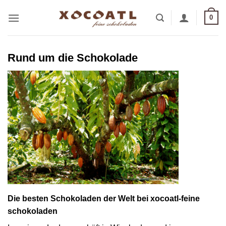
Zum
0
Inhalt
springen
Rund um die Schokolade
Die besten Schokoladen der Welt bei xocoatl-feine
schokoladen