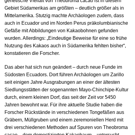
genetische Vielfalt von Theobroma cacao ist in diesem
Gebiet Südamerikas am größten – deutlich größer als in
Mittelamerika. Stutzig machte Archäologen zudem, dass
auch in Ecuador und im Norden Perus präkolumbianische
Gefäße mit Abbildungen von Kakaobohnen gefunden
wurden. Allerdings: „Eindeutige Beweise für eine so frühe
Nutzung des Kakaos auch in Südamerika fehlten bisher“,
konstatieren die Forscher.
Das aber hat sich nun geändert – durch neue Funde im
Südosten Ecuadors. Dort führen Archäologen um Zarillo
seit einigen Jahre Ausgrabungen an einer der ältesten
Siedlungsstätten der sogenannten Mayo-Chinchipe-Kultur
durch, einem kleinen Dorf, das seit der Zeit vor 5450
Jahren bewohnt war. Für ihre aktuelle Studie haben die
Forscher Rückstände in verschiedenen Tongefäßen aus
Gräbern, Müllgruben und einem zeremoniellen Herd mit
drei verschiedenen Methoden auf Spuren von Theobroma
cacao – dem domestizierten Kakaobaum – untersucht.