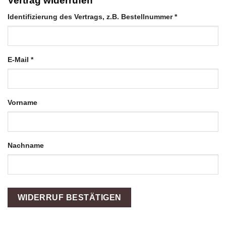
Vertrag widerrufen
Identifizierung des Vertrags, z.B. Bestellnummer
*
E-Mail
*
E-
Vorname
Mail
(wiederholen)
*
Nachname
WIDERRUF BESTÄTIGEN