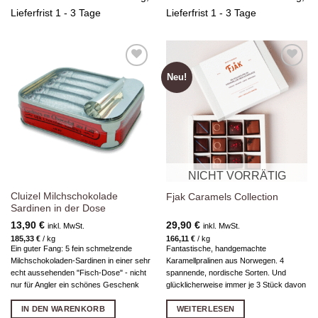
Lieferfrist 1 - 3 Tage
Lieferfrist 1 - 3 Tage
Neu!
Zur
Zur
Wunschliste
Wunschliste
hinzufügen
hinzufügen
NICHT VORRÄTIG
Cluizel Milchschokolade
Fjak Caramels Collection
Sardinen in der Dose
13,90
€
29,90
€
inkl. MwSt.
inkl. MwSt.
185,33
€
/
kg
166,11
€
/
kg
Ein guter Fang: 5 fein schmelzende
Fantastische, handgemachte
Milchschokoladen-Sardinen in einer sehr
Karamellpralinen aus Norwegen. 4
echt aussehenden "Fisch-Dose" - nicht
spannende, nordische Sorten. Und
nur für Angler ein schönes Geschenk
glücklicherweise immer je 3 Stück davon
IN DEN WARENKORB
WEITERLESEN