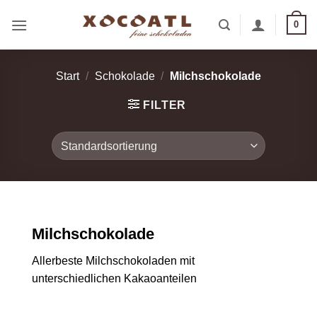
Zum
0
Inhalt
springen
Start
/
Schokolade
/
Milchschokolade
FILTER
Milchschokolade
Allerbeste Milchschokoladen mit
unterschiedlichen Kakaoanteilen