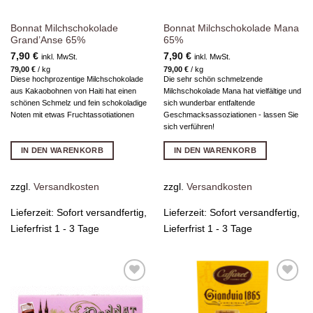
Bonnat Milchschokolade
Bonnat Milchschokolade Mana
Grand’Anse 65%
65%
7,90
€
7,90
€
inkl. MwSt.
inkl. MwSt.
79,00
€
/
kg
79,00
€
/
kg
Diese hochprozentige Milchschokolade
Die sehr schön schmelzende
aus Kakaobohnen von Haiti hat einen
Milchschokolade Mana hat vielfältige und
schönen Schmelz und fein schokoladige
sich wunderbar entfaltende
Noten mit etwas Fruchtassotiationen
Geschmacksassoziationen - lassen Sie
sich verführen!
IN DEN WARENKORB
IN DEN WARENKORB
zzgl.
Versandkosten
zzgl.
Versandkosten
Lieferzeit:
Sofort versandfertig,
Lieferzeit:
Sofort versandfertig,
Lieferfrist 1 - 3 Tage
Lieferfrist 1 - 3 Tage
Zur
Zur
Wunschliste
Wunschliste
hinzufügen
hinzufügen