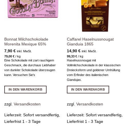
Bonnat Milchschokolade
Caffarel Haselnussnougat
Morenita Mexique 65%
Gianduia 1865
7,90
€
14,90
€
inkl. MwSt.
inkl. MwSt.
79,00
€
/
kg
99,33
€
/
kg
Eine Schokolade mit zart rauchigem
Haselnussnougat mit
Geschmack, die durchaus Liebhaber
Vollmilchschokolade in der klassischen
von dunkler Schokolade überzeugen
Dreiecksform und goldener Umhüllung
kann. Versuchen Sie's
vom Erfinder des italienischen
Giandujas.
IN DEN WARENKORB
IN DEN WARENKORB
zzgl.
Versandkosten
zzgl.
Versandkosten
Lieferzeit:
Sofort versandfertig,
Lieferzeit:
Sofort versandfertig,
Lieferfrist 1 - 3 Tage
Lieferfrist 1 - 3 Tage