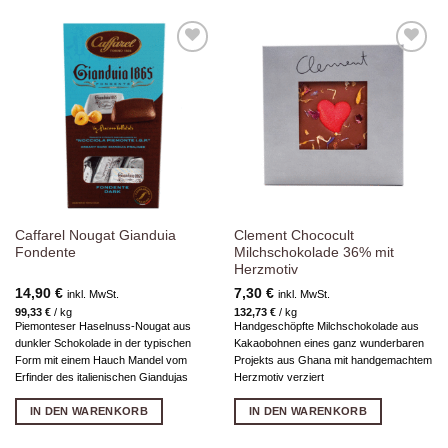
Zur
Zur
Wunschliste
Wunschliste
hinzufügen
hinzufügen
Caffarel Nougat Gianduia
Clement Chococult
Fondente
Milchschokolade 36% mit
Herzmotiv
14,90
€
7,30
€
inkl. MwSt.
inkl. MwSt.
99,33
€
/
kg
132,73
€
/
kg
Piemonteser Haselnuss-Nougat aus
Handgeschöpfte Milchschokolade aus
dunkler Schokolade in der typischen
Kakaobohnen eines ganz wunderbaren
Form mit einem Hauch Mandel vom
Projekts aus Ghana mit handgemachtem
Erfinder des italienischen Giandujas
Herzmotiv verziert
IN DEN WARENKORB
IN DEN WARENKORB