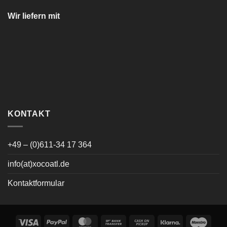
Wir liefern mit
KONTAKT
+49 – (0)611-34 17 364
info(at)xocoatl.de
Kontaktformular
Visa
PayPal
MasterCard
Bank
Cash
Klarna
Maes