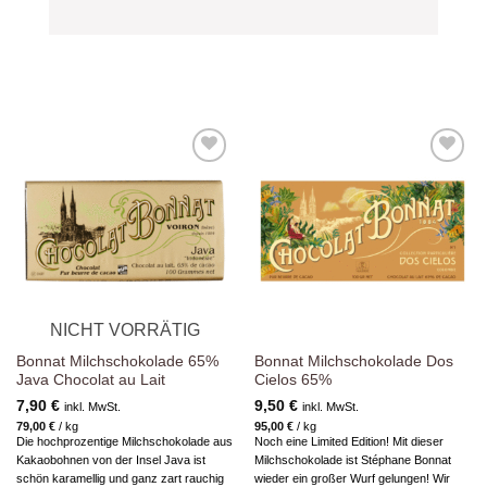
Zur
Zur
Wunschliste
Wunschliste
hinzufügen
hinzufügen
NICHT VORRÄTIG
Bonnat Milchschokolade 65%
Bonnat Milchschokolade Dos
Java Chocolat au Lait
Cielos 65%
7,90
€
9,50
€
inkl. MwSt.
inkl. MwSt.
79,00
€
/
kg
95,00
€
/
kg
Die hochprozentige Milchschokolade aus
Noch eine Limited Edition! Mit dieser
Kakaobohnen von der Insel Java ist
Milchschokolade ist Stéphane Bonnat
schön karamellig und ganz zart rauchig
wieder ein großer Wurf gelungen! Wir