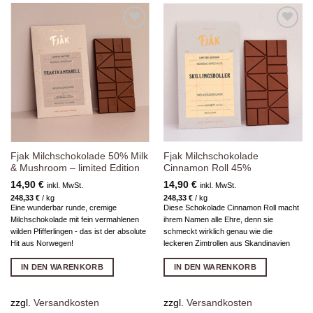
Zur
Zur
Wunschliste
Wunschliste
hinzufügen
hinzufügen
Fjak Milchschokolade 50% Milk
Fjak Milchschokolade
& Mushroom – limited Edition
Cinnamon Roll 45%
14,90
€
14,90
€
inkl. MwSt.
inkl. MwSt.
248,33
€
/
kg
248,33
€
/
kg
Eine wunderbar runde, cremige
Diese Schokolade Cinnamon Roll macht
Milchschokolade mit fein vermahlenen
ihrem Namen alle Ehre, denn sie
wilden Pfifferlingen - das ist der absolute
schmeckt wirklich genau wie die
Hit aus Norwegen!
leckeren Zimtrollen aus Skandinavien
IN DEN WARENKORB
IN DEN WARENKORB
zzgl.
Versandkosten
zzgl.
Versandkosten