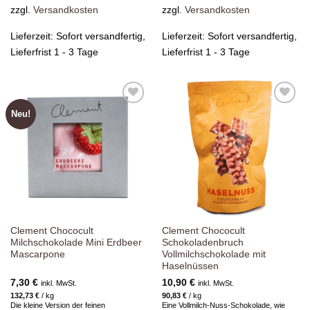
zzgl.
Versandkosten
zzgl.
Versandkosten
Lieferzeit:
Sofort versandfertig,
Lieferzeit:
Sofort versandfertig,
Lieferfrist 1 - 3 Tage
Lieferfrist 1 - 3 Tage
Neu!
Zur
Zur
Wunschliste
Wunschliste
hinzufügen
hinzufügen
Clement Chococult
Clement Chococult
Milchschokolade Mini Erdbeer
Schokoladenbruch
Mascarpone
Vollmilchschokolade mit
Haselnüssen
7,30
€
10,90
€
inkl. MwSt.
inkl. MwSt.
132,73
€
/
kg
90,83
€
/
kg
Die kleine Version der feinen
Eine Vollmilch-Nuss-Schokolade, wie