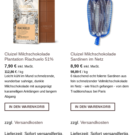
Zur
Zur
Wunschliste
Wunschliste
hinzufügen
hinzufügen
Cluizel Milchschokolade
Cluizel Milchschokolade
Plantation Riachuelo 51%
Sardinen im Netz
7,90
€
8,90
€
inkl. MwSt.
inkl. MwSt.
112,86
€
/
kg
98,89
€
/
kg
Leicht kühl im Mund schmelzende,
6 täuschend echt folierte Sardinen aus
wunderbar sahnige, dunkle
fein schmelzender Vollmilchschokolade
Milchschokolade mit ausgeprägt
im Netz - wie frisch gefangen - von dem
karamelligen Anklängen und langem
Traditionshaus bei Paris
Abgang
IN DEN WARENKORB
IN DEN WARENKORB
zzgl.
Versandkosten
zzgl.
Versandkosten
Lieferzeit:
Sofort versandfertig,
Lieferzeit:
Sofort versandfertig,