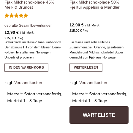
Fjak Milchschokolade 45%
Fjak Milchschokolade 50%
Melk & Brunost
Fjelltur Appelsin & Mandler
Bewertet
12,90
€
inkl. MwSt.
geprüfte Gesamtbewertungen
mit
5
von
215,00
€
/
kg
5
12,90
€
inkl. MwSt.
215,00
€
/
kg
Schokolade mit Käse? Jaaa, unbedingt!
Ein feines und sehr seltenes
Der absoute Hit von dem kleinen Bean-
Zusammenspiel: Orange, gesalzenen
to-Bar-Hersteller aus Norwegen!
Mandeln und Milchschokolade! Super
Unbedingt probieren!
gemacht von Fjak aus Norwegen
IN DEN WARENKORB
WEITERLESEN
zzgl.
Versandkosten
zzgl.
Versandkosten
Lieferzeit:
Sofort versandfertig,
Lieferzeit:
Sofort versandfertig,
Lieferfrist 1 - 3 Tage
Lieferfrist 1 - 3 Tage
WARTELISTE