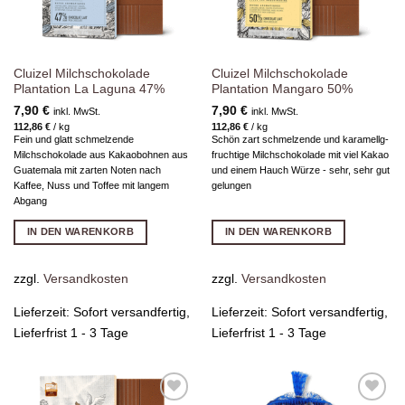
Cluizel Milchschokolade
Cluizel Milchschokolade
Plantation La Laguna 47%
Plantation Mangaro 50%
7,90
€
7,90
€
inkl. MwSt.
inkl. MwSt.
112,86
€
/
kg
112,86
€
/
kg
Fein und glatt schmelzende
Schön zart schmelzende und karamellg-
Milchschokolade aus Kakaobohnen aus
fruchtige Milchschokolade mit viel Kakao
Guatemala mit zarten Noten nach
und einem Hauch Würze - sehr, sehr gut
Kaffee, Nuss und Toffee mit langem
gelungen
Abgang
IN DEN WARENKORB
IN DEN WARENKORB
zzgl.
Versandkosten
zzgl.
Versandkosten
Lieferzeit:
Sofort versandfertig,
Lieferzeit:
Sofort versandfertig,
Lieferfrist 1 - 3 Tage
Lieferfrist 1 - 3 Tage