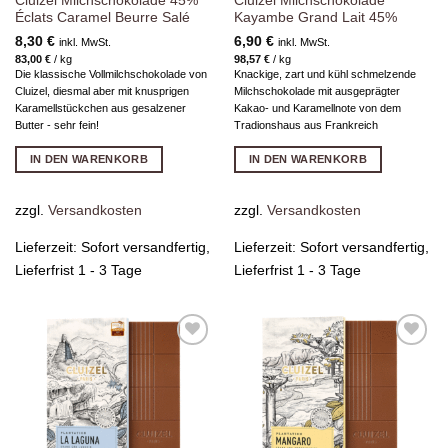
Cluizel Milchschokolade 45%
Cluizel Milchschokolade
Éclats Caramel Beurre Salé
Kayambe Grand Lait 45%
8,30
€
6,90
€
inkl. MwSt.
inkl. MwSt.
83,00
€
/
kg
98,57
€
/
kg
Die klassische Vollmilchschokolade von
Knackige, zart und kühl schmelzende
Cluizel, diesmal aber mit knusprigen
Milchschokolade mit ausgeprägter
Karamellstückchen aus gesalzener
Kakao- und Karamellnote von dem
Butter - sehr fein!
Tradionshaus aus Frankreich
IN DEN WARENKORB
IN DEN WARENKORB
zzgl.
Versandkosten
zzgl.
Versandkosten
Lieferzeit:
Sofort versandfertig,
Lieferzeit:
Sofort versandfertig,
Lieferfrist 1 - 3 Tage
Lieferfrist 1 - 3 Tage
Zur
Zur
Wunschliste
Wunschliste
hinzufügen
hinzufügen