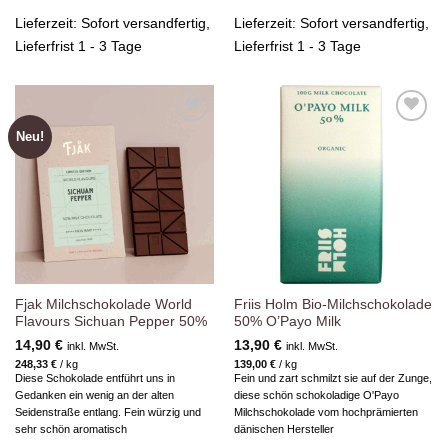
Lieferzeit:
Sofort versandfertig,
Lieferzeit:
Sofort versandfertig,
Lieferfrist 1 - 3 Tage
Lieferfrist 1 - 3 Tage
Neu!
Zur
Zur
Wunschliste
Wunschliste
hinzufügen
hinzufügen
Fjak Milchschokolade World
Friis Holm Bio-Milchschokolade
Flavours Sichuan Pepper 50%
50% O’Payo Milk
14,90
€
13,90
€
inkl. MwSt.
inkl. MwSt.
248,33
€
/
kg
139,00
€
/
kg
Diese Schokolade entführt uns in
Fein und zart schmilzt sie auf der Zunge,
Gedanken ein wenig an der alten
diese schön schokoladige O'Payo
Seidenstraße entlang. Fein würzig und
Milchschokolade vom hochprämierten
sehr schön aromatisch
dänischen Hersteller