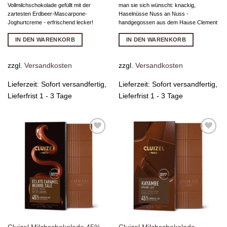
Vollmilchschokolade gefüllt mit der
man sie sich wünscht: knackig,
zartesten Erdbeer-Mascarpone-
Haselnüsse Nuss an Nuss -
Joghurtcreme - erfrischend lecker!
handgegossen aus dem Hause Clement
IN DEN WARENKORB
IN DEN WARENKORB
zzgl.
Versandkosten
zzgl.
Versandkosten
Lieferzeit:
Sofort versandfertig,
Lieferzeit:
Sofort versandfertig,
Lieferfrist 1 - 3 Tage
Lieferfrist 1 - 3 Tage
Zur
Zur
Wunschliste
Wunschliste
hinzufügen
hinzufügen