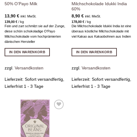
50% O’Payo Milk
Milchschokolade Idukki India
60%
13,90
€
8,90
€
inkl. MwSt.
inkl. MwSt.
139,00
€
/
kg
178,00
€
/
kg
Fein und zart schmilzt sie auf der Zunge,
Die Milchschokolade Idukki India ist eine
diese schön schokoladige O'Payo
überaus köstliche Milchschokolade mit
Milchschokolade vom hochprämierten
viel Kakao aus Kakaobohnen aus Indien
dänischen Hersteller
IN DEN WARENKORB
IN DEN WARENKORB
zzgl.
Versandkosten
zzgl.
Versandkosten
Lieferzeit:
Sofort versandfertig,
Lieferzeit:
Sofort versandfertig,
Lieferfrist 1 - 3 Tage
Lieferfrist 1 - 3 Tage
Zur
Wunschliste
hinzufügen