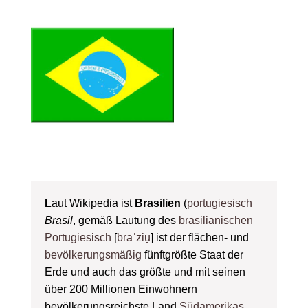
L
aut Wikipedia ist
Brasilien
(
portugiesisch
Brasil
, gemäß Lautung des
brasilianischen
Portugiesisch
[
bɾaˈziu̯
] ist der flächen- und
bevölkerungsmäßig
fünftgrößte Staat der
Erde und auch das größte und mit seinen
über 200 Millionen Einwohnern
bevölkerungsreichste Land
Südamerikas
,