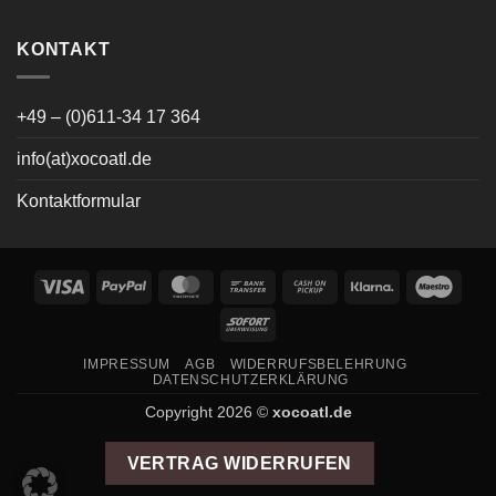
KONTAKT
+49 – (0)611-34 17 364
info(at)xocoatl.de
Kontaktformular
Visa
PayPal
MasterCard
Bank
Cash
Klarna
Maes
Transfer
on
Sofort
Pickup
IMPRESSUM
AGB
WIDERRUFSBELEHRUNG
DATENSCHUTZERKLÄRUNG
Copyright 2026 ©
xocoatl.de
VERTRAG WIDERRUFEN