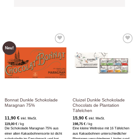
Neu!
Zur
Zur
Wunschliste
Wunschliste
hinzufügen
hinzufügen
Bonnat Dunkle Schokolade
Cluizel Dunkle Schokolade
Maragnan 75%
Chocolats de Plantation
Täfelchen
11,90
€
15,90
€
inkl. MwSt.
inkl. MwSt.
119,00
€
/
kg
198,75
€
/
kg
Die Schokolade Maragnan 75% aus
Eine kleine Weltreise mit 16 Täfelchen
einer alten Kakaobohnensorte ist dicht
aus Kakaobohnen unterschiedlicher
schokoladig im Geschmack und hat
Plantagen verschiedener Länder rund