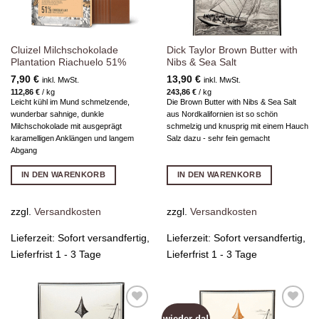
Cluizel Milchschokolade
Dick Taylor Brown Butter with
Plantation Riachuelo 51%
Nibs & Sea Salt
7,90
€
13,90
€
inkl. MwSt.
inkl. MwSt.
112,86
€
/
kg
243,86
€
/
kg
Leicht kühl im Mund schmelzende,
Die Brown Butter with Nibs & Sea Salt
wunderbar sahnige, dunkle
aus Nordkalifornien ist so schön
Milchschokolade mit ausgeprägt
schmelzig und knusprig mit einem Hauch
karamelligen Anklängen und langem
Salz dazu - sehr fein gemacht
Abgang
IN DEN WARENKORB
IN DEN WARENKORB
zzgl.
Versandkosten
zzgl.
Versandkosten
Lieferzeit:
Sofort versandfertig,
Lieferzeit:
Sofort versandfertig,
Lieferfrist 1 - 3 Tage
Lieferfrist 1 - 3 Tage
wieder da!
Zur
Zur