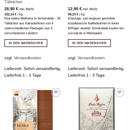
Täfelchen
26,90
€
12,90
€
inkl. MwSt.
inkl. MwSt.
192,14
€
/
kg
99,23
€
/
kg
Eine kleine Weltreise in Schokolade - 28
Knackige, zart langsam geröstete
Täfelchen aus Kakaobohnen von 6
brasilianische Kaffeebohnen in feiner
unterschiedlichen Plantagen aus 6
60%iger dunkler Schokolade kaufen bei
verschiedenen Ländern
xocoatl.de in Wiesbaden
IN DEN WARENKORB
IN DEN WARENKORB
zzgl.
Versandkosten
zzgl.
Versandkosten
Lieferzeit:
Sofort versandfertig,
Lieferzeit:
Sofort versandfertig,
Lieferfrist 1 - 3 Tage
Lieferfrist 1 - 3 Tage
Zur
Zur
Wunschliste
Wunschliste
hinzufügen
hinzufügen