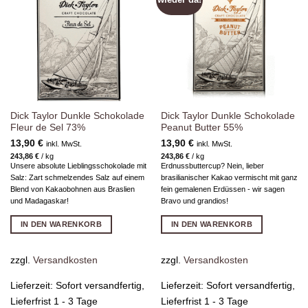
Wunschliste
Wunschliste
hinzufügen
hinzufügen
Dick Taylor Dunkle Schokolade
Dick Taylor Dunkle Schokolade
Fleur de Sel 73%
Peanut Butter 55%
13,90
€
13,90
€
inkl. MwSt.
inkl. MwSt.
243,86
€
/
kg
243,86
€
/
kg
Unsere absolute Lieblingsschokolade mit
Erdnussbuttercup? Nein, lieber
Salz: Zart schmelzendes Salz auf einem
brasilianischer Kakao vermischt mit ganz
Blend von Kakaobohnen aus Braslien
fein gemalenen Erdüssen - wir sagen
und Madagaskar!
Bravo und grandios!
IN DEN WARENKORB
IN DEN WARENKORB
zzgl.
Versandkosten
zzgl.
Versandkosten
Lieferzeit:
Sofort versandfertig,
Lieferzeit:
Sofort versandfertig,
Lieferfrist 1 - 3 Tage
Lieferfrist 1 - 3 Tage