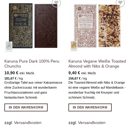
Zur
Zur
Wunschliste
Wunschliste
hinzufügen
hinzufügen
Karuna Pure Dark 100% Peru
Karuna Vegane Weiße Toasted
Chuncho
Almond with Nibs & Orange
10,90
€
9,40
€
inkl. MwSt.
inkl. MwSt.
181,67
€
/
kg
156,67
€
/
kg
Großartige Tafel aus reiner Kakaomasse
Die Toasted Almond with Nibs & Orange
ohne Zuckerzusatz mit wunderbaren
ist eine vegane Weiße auf Mandelbasis -
Fruchtassoziationen und ganz
wunderbar fruchtig mit Knusper und
fantastischem Schmelz
schönem Schmelz.
IN DEN WARENKORB
IN DEN WARENKORB
zzgl.
Versandkosten
zzgl.
Versandkosten