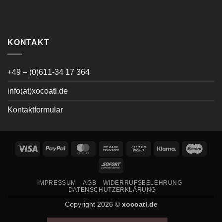
KONTAKT
+49 – (0)611-34 17 364
info(at)xocoatl.de
Kontaktformular
Visa
PayPal
MasterCard
Bank
Cash
Klarna
Maes
Transfer
on
Sofort
Pickup
IMPRESSUM
AGB
WIDERRUFSBELEHRUNG
DATENSCHUTZERKLÄRUNG
Copyright 2026 ©
xocoatl.de