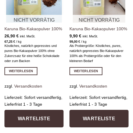
NICHT VORRÄTIG
NICHT VORRÄTIG
Karuna Bio-Kakaopulver 100%
Karuna Bio-Kakaopulver 100%
26,90
€
9,90
€
inkl. MwSt.
inkl. MwSt.
67,25
€
/
kg
99,00
€
/
kg
Köstliches, natürlich gepresstes und
Als Probiergröße: Köstliches, pures,
pures Bio-Kakaopulver 100% ohne
natürlich gepresstes Bio-Kakaopulver
Zukerzsatz für eine heiße Schokolade
100% als Probiergröße oder für den
oder zum Backen
kleineren Bedarf
WEITERLESEN
WEITERLESEN
zzgl.
Versandkosten
zzgl.
Versandkosten
Lieferzeit:
Sofort versandfertig,
Lieferzeit:
Sofort versandfertig,
Lieferfrist 1 - 3 Tage
Lieferfrist 1 - 3 Tage
WARTELISTE
WARTELISTE