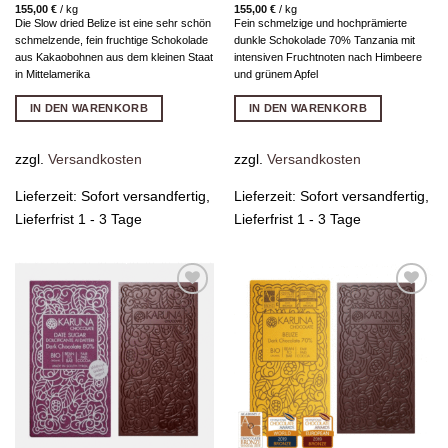
155,00
€
/
kg
155,00
€
/
kg
Die Slow dried Belize ist eine sehr schön
Fein schmelzige und hochprämierte
schmelzende, fein fruchtige Schokolade
dunkle Schokolade 70% Tanzania mit
aus Kakaobohnen aus dem kleinen Staat
intensiven Fruchtnoten nach Himbeere
in Mittelamerika
und grünem Apfel
IN DEN WARENKORB
IN DEN WARENKORB
zzgl.
Versandkosten
zzgl.
Versandkosten
Lieferzeit:
Sofort versandfertig,
Lieferzeit:
Sofort versandfertig,
Lieferfrist 1 - 3 Tage
Lieferfrist 1 - 3 Tage
Zur
Zur
Wunschliste
Wunschliste
hinzufügen
hinzufügen