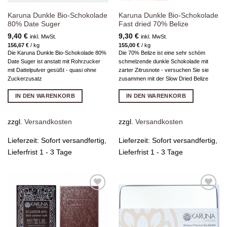
Karuna Dunkle Bio-Schokolade
Karuna Dunkle Bio-Schokolade
80% Date Suger
Fast dried 70% Belize
9,40
€
9,30
€
inkl. MwSt.
inkl. MwSt.
156,67
€
/
kg
155,00
€
/
kg
Die Karuna Dunkle Bio-Schokolade 80%
Die 70% Belize ist eine sehr schöm
Date Suger ist anstatt mit Rohrzucker
schmelzende dunkle Schokolade mit
mit Dattelpulver gesüßt - quasi ohne
zarter Zitrusnote - versuchen Sie sie
Zuckerzusatz
zusammen mit der Slow Dried Belize
IN DEN WARENKORB
IN DEN WARENKORB
zzgl.
Versandkosten
zzgl.
Versandkosten
Lieferzeit:
Sofort versandfertig,
Lieferzeit:
Sofort versandfertig,
Lieferfrist 1 - 3 Tage
Lieferfrist 1 - 3 Tage
Zur
Zur
Wunschliste
Wunschliste
hinzufügen
hinzufügen