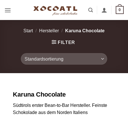
Zum
0
Inhalt
springen
Start
/
Hersteller
/
Karuna Chocolate
FILTER
Karuna Chocolate
Südtirols erster Bean-to-Bar Hersteller. Feinste
Schokolade aus dem Norden Italiens