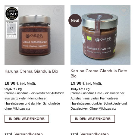
Neu!
Zur
Zur
Wunschliste
Wunschliste
hinzufügen
hinzufügen
Karuna Crema Gianduia Date
Karuna Crema Gianduia Bio
Bio
18,90
€
19,90
€
inkl. MwSt.
inkl. MwSt.
99,47
€
/
kg
104,74
€
/
kg
Crema Gianduia - ein köstlicher Aufstrich
Crema Gianduia Date - ein köstlicher
aus ganz vielen Piemonteser
Aufstrich aus vielen Piemonteser
Haselnüssen und dunkler Schokolade
Haselnüssen, dunkler Schokolade und
ohne Milchzusatz
Dattelpulver. Ohne Milchzusatz
IN DEN WARENKORB
IN DEN WARENKORB
zzgl.
Versandkosten
zzgl.
Versandkosten