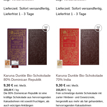
Lieferzeit:
Sofort versandfertig,
Lieferzeit:
Sofort versandfertig,
Lieferfrist 1 - 3 Tage
Lieferfrist 1 - 3 Tage
Zur
Zur
Wunschliste
Wunschliste
hinzufügen
hinzufügen
Karuna Dunkle Bio-Schokolade
Karuna Dunkle Bio-Schokolade
80% Dominican Republik
70% India
9,30
€
9,30
€
inkl. MwSt.
inkl. MwSt.
155,00
€
/
kg
155,00
€
/
kg
Die 80% Domenican Republik ist eine
Fein schmelzige dunkle Schokolade mit
kräftige Schokolade aus hervorragenden
zarter Himbeer- und Gewürznote,
Kakaobohnen mit sowohl fruchtigen, als
hergestellt aus mehr als fair gehandelten,
auch würzigen Anklängen
hervorragenden Kakaobohnen