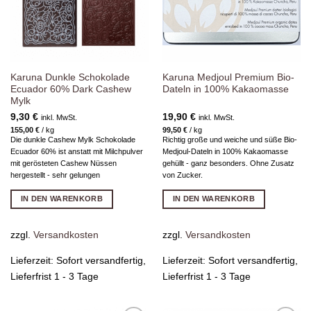
Karuna Dunkle Schokolade
Karuna Medjoul Premium Bio-
Ecuador 60% Dark Cashew
Dateln in 100% Kakaomasse
Mylk
9,30
€
19,90
€
inkl. MwSt.
inkl. MwSt.
155,00
€
/
kg
99,50
€
/
kg
Die dunkle Cashew Mylk Schokolade
Richtig große und weiche und süße Bio-
Ecuador 60% ist anstatt mit Milchpulver
Medjoul-Dateln in 100% Kakaomasse
mit gerösteten Cashew Nüssen
gehüllt - ganz besonders. Ohne Zusatz
hergestellt - sehr gelungen
von Zucker.
IN DEN WARENKORB
IN DEN WARENKORB
zzgl.
Versandkosten
zzgl.
Versandkosten
Lieferzeit:
Sofort versandfertig,
Lieferzeit:
Sofort versandfertig,
Lieferfrist 1 - 3 Tage
Lieferfrist 1 - 3 Tage