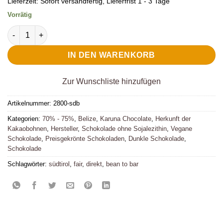
Lieferzeit:
Sofort versandfertig, Lieferfrist 1 - 3 Tage
Vorrätig
Karuna Dunkle Bio-Schokolade 70% Slow dried Belize Menge
IN DEN WARENKORB
Zur Wunschliste hinzufügen
Artikelnummer:
2800-sdb
Kategorien:
70% - 75%
,
Belize
,
Karuna Chocolate
,
Herkunft der
Kakaobohnen
,
Hersteller
,
Schokolade ohne Sojalezithin
,
Vegane
Schokolade
,
Preisgekrönte Schokoladen
,
Dunkle Schokolade
,
Schokolade
Schlagwörter:
südtirol
,
fair
,
direkt
,
bean to bar