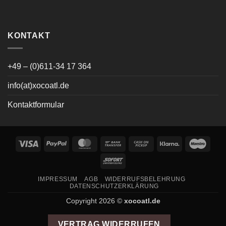
KONTAKT
+49 – (0)611-34 17 364
info(at)xocoatl.de
Kontaktformular
Visa
PayPal
MasterCard
Bank
Cash
Klarna
Maes
Transfer
on
Sofort
Pickup
IMPRESSUM
AGB
WIDERRUFSBELEHRUNG
DATENSCHUTZERKLÄRUNG
Copyright 2026 ©
xocoatl.de
VERTRAG WIDERRUFEN