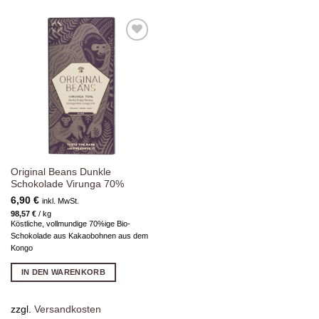
Zur
Wunschliste
hinzufügen
Original Beans Dunkle
Schokolade Virunga 70%
6,90
€
inkl. MwSt.
98,57
€
/
kg
Köstliche, vollmundige 70%ige Bio-
Schokolade aus Kakaobohnen aus dem
Kongo
IN DEN WARENKORB
zzgl.
Versandkosten