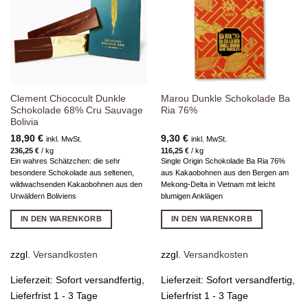
hinzufügen
hinzufügen
Clement Chococult Dunkle
Marou Dunkle Schokolade Ba
Schokolade 68% Cru Sauvage
Ria 76%
Bolivia
18,90
€
9,30
€
inkl. MwSt.
inkl. MwSt.
236,25
€
/
kg
116,25
€
/
kg
Ein wahres Schätzchen: die sehr
Single Origin Schokolade Ba Ria 76%
besondere Schokolade aus seltenen,
aus Kakaobohnen aus den Bergen am
wildwachsenden Kakaobohnen aus den
Mekong-Delta in Vietnam mit leicht
Urwäldern Boliviens
blumigen Anklägen
IN DEN WARENKORB
IN DEN WARENKORB
zzgl.
Versandkosten
zzgl.
Versandkosten
Lieferzeit:
Sofort versandfertig,
Lieferzeit:
Sofort versandfertig,
Lieferfrist 1 - 3 Tage
Lieferfrist 1 - 3 Tage