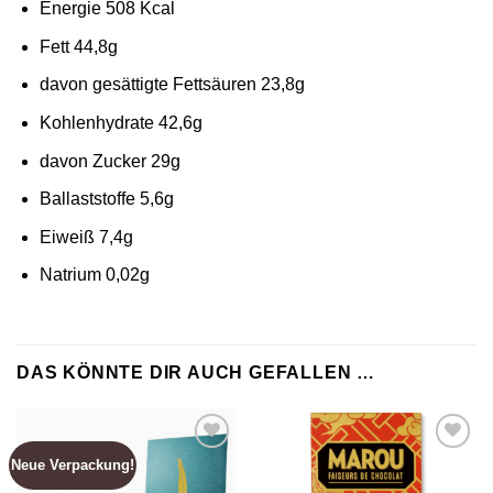
Energie 508 Kcal
Fett 44,8g
davon gesättigte Fettsäuren 23,8g
Kohlenhydrate 42,6g
davon Zucker 29g
Ballaststoffe 5,6g
Eiweiß 7,4g
Natrium 0,02g
DAS KÖNNTE DIR AUCH GEFALLEN …
Neue Verpackung!
Zur
Zur
Wunschliste
Wunschliste