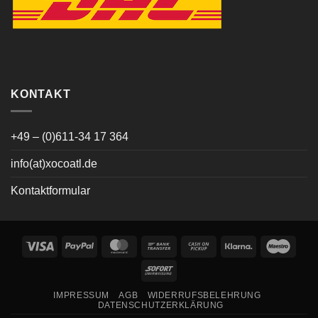
KONTAKT
+49 – (0)611-34 17 364
info(at)xocoatl.de
Kontaktformular
Visa
PayPal
MasterCard
Bank
Cash
Klarna
Maes
Transfer
on
Sofort
Pickup
IMPRESSUM
AGB
WIDERRUFSBELEHRUNG
DATENSCHUTZERKLÄRUNG