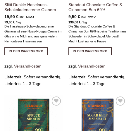
Slitti Dunkle Haselnuss-
Standout Chocolate Coffee &
Schokoladencreme Gianera
Cinnamon Bun 69%
19,90
€
9,50
€
inkl. MwSt.
inkl. MwSt.
79,60
€
/
kg
190,00
€
/
kg
Die Haselnuss-Schokoladencreme
Die Standout Chocolate Coffee &
Gianera ist eine Nuss-Nougat-Creme im
Cinnamon Bun 69% ist eine Tradition aus
Glas ohne Milch und aus ganz vielen
Schweden in Schokolade! Allerbest!
Piemonteser Haselnüssen
Macht Lust auf eine Pause
IN DEN WARENKORB
IN DEN WARENKORB
zzgl.
Versandkosten
zzgl.
Versandkosten
Lieferzeit:
Sofort versandfertig,
Lieferzeit:
Sofort versandfertig,
Lieferfrist 1 - 3 Tage
Lieferfrist 1 - 3 Tage
Zur
Zur
Wunschliste
Wunschliste
hinzufügen
hinzufügen