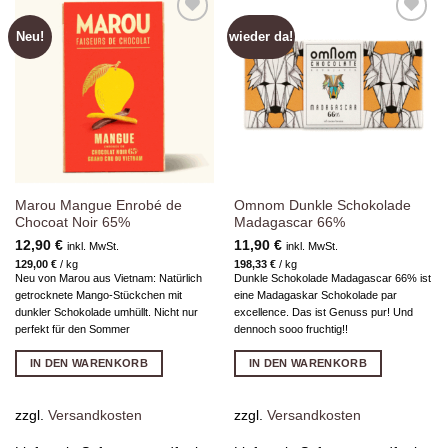
Neu!
wieder da!
Zur
Zur
Wunschliste
Wunschliste
hinzufügen
hinzufügen
Marou Mangue Enrobé de
Omnom Dunkle Schokolade
Chocoat Noir 65%
Madagascar 66%
12,90
€
11,90
€
inkl. MwSt.
inkl. MwSt.
129,00
€
/
kg
198,33
€
/
kg
Neu von Marou aus Vietnam: Natürlich
Dunkle Schokolade Madagascar 66% ist
getrocknete Mango-Stückchen mit
eine Madagaskar Schokolade par
dunkler Schokolade umhüllt. Nicht nur
excellence. Das ist Genuss pur! Und
perfekt für den Sommer
dennoch sooo fruchtig!!
IN DEN WARENKORB
IN DEN WARENKORB
zzgl.
Versandkosten
zzgl.
Versandkosten