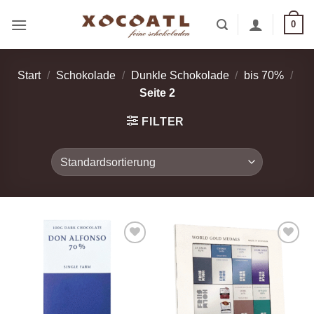
Zum
0
Inhalt
springen
Start
/
Schokolade
/
Dunkle Schokolade
/
bis 70%
/
Seite 2
FILTER
Zur
Zur
Wunschliste
Wunschliste
hinzufügen
hinzufügen