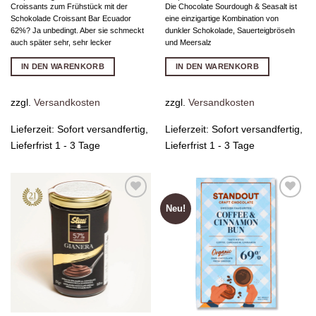
Croissants zum Frühstück mit der
Die Chocolate Sourdough & Seasalt ist
Schokolade Croissant Bar Ecuador
eine einzigartige Kombination von
62%? Ja unbedingt. Aber sie schmeckt
dunkler Schokolade, Sauerteigbröseln
auch später sehr, sehr lecker
und Meersalz
IN DEN WARENKORB
IN DEN WARENKORB
zzgl.
Versandkosten
zzgl.
Versandkosten
Lieferzeit:
Sofort versandfertig,
Lieferzeit:
Sofort versandfertig,
Lieferfrist 1 - 3 Tage
Lieferfrist 1 - 3 Tage
Neu!
Zur
Zur
Wunschliste
Wunschliste
hinzufügen
hinzufügen