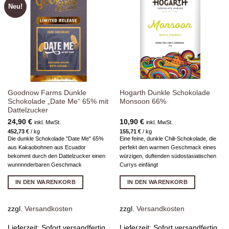
Neu!
Zur
Zur
Wunschliste
Wunschliste
hinzufügen
hinzufügen
Goodnow Farms Dunkle
Hogarth Dunkle Schokolade
Schokolade „Date Me“ 65% mit
Monsoon 66%
Dattelzucker
24,90
€
10,90
€
inkl. MwSt.
inkl. MwSt.
452,73
€
/
kg
155,71
€
/
kg
Die dunkle Schokolade "Date Me" 65%
Eine feine, dunkle Chili-Schokolade, die
aus Kakaobohnen aus Ecuador
perfekt den warmen Geschmack eines
bekommt durch den Dattelzucker einen
würzigen, duftenden südostasiatischen
wunnnnderbaren Geschmack
Currys einfängt
IN DEN WARENKORB
IN DEN WARENKORB
zzgl.
Versandkosten
zzgl.
Versandkosten
Lieferzeit:
Sofort versandfertig,
Lieferzeit:
Sofort versandfertig,