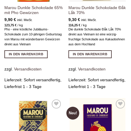
Marou Dunkle Schokolade 65%
Marou Dunkle Schokolade Đắk
mit Pho Gewürzen
Lắk 70%
9,90
€
9,30
€
inkl. MwSt.
inkl. MwSt.
123,75
€
/
kg
116,25
€
/
kg
Pho - eine köstliche Jubiläums-
Die dunkle Schokolade Đắk Lắk 70%
Schokolade zum 10-jährigen Geburtstag
direkt aus Vietnam ist eine würzig-
von Marou mit wünderbaren Gewürzen
fruchtige Schokolade aus Kakaobohnen
direkt aus Vietnam
aus dem Hochland
IN DEN WARENKORB
IN DEN WARENKORB
zzgl.
Versandkosten
zzgl.
Versandkosten
Lieferzeit:
Sofort versandfertig,
Lieferzeit:
Sofort versandfertig,
Lieferfrist 1 - 3 Tage
Lieferfrist 1 - 3 Tage
Neu!
Zur
Zur
Wunschliste
Wunschliste
hinzufügen
hinzufügen