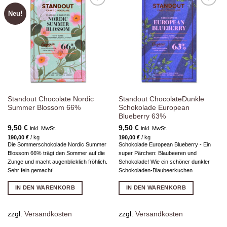
Neu!
Zur
Zur
Wunschliste
Wunschliste
hinzufügen
hinzufügen
Standout Chocolate Nordic
Standout ChocolateDunkle
Summer Blossom 66%
Schokolade European
Blueberry 63%
9,50
€
9,50
€
inkl. MwSt.
inkl. MwSt.
190,00
€
/
kg
190,00
€
/
kg
Die Sommerschokolade Nordic Summer
Schokolade European Blueberry - Ein
Blossom 66% trägt den Sommer auf die
super Pärchen: Blaubeeren und
Zunge und macht augenblicklich fröhlich.
Schokolade! Wie ein schöner dunkler
Sehr fein gemacht!
Schokoladen-Blaubeerkuchen
IN DEN WARENKORB
IN DEN WARENKORB
zzgl.
Versandkosten
zzgl.
Versandkosten