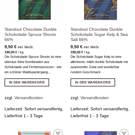
Standout Chocolate Dunkle
Standout Chocolate Dunkle
Schokolade Spruce Shoots
Schokolade Sugar Kelp & Sea
66%
Salt 66%
9,50
€
9,50
€
inkl. MwSt.
inkl. MwSt.
190,00
€
/
kg
190,00
€
/
kg
Die Schokolade Spruce Shoots ist eine
Die Schokolade Sugar Kelp ist eine
überaus feine Kombination aus
allerbeste, milde dunkle Schokolade mit
Schokolade und Fichtensprossen - wie
spannender Zutat und wunderbar
ein schöner Waldspaziergang...
rundem Geschmack
IN DEN WARENKORB
IN DEN WARENKORB
zzgl.
Versandkosten
zzgl.
Versandkosten
Lieferzeit:
Sofort versandfertig,
Lieferzeit:
Sofort versandfertig,
Lieferfrist 1 - 3 Tage
Lieferfrist 1 - 3 Tage