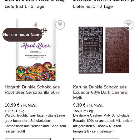
Lieferfrist 1 - 3 Tage
Lieferfrist 1 - 3 Tage
Nur ein neuer Name
Zur
Zur
Wunschliste
Wunschliste
hinzufügen
hinzufügen
Hogarth Dunkle Schokolade
Karuna Dunkle Schokolade
Root Beer Sarsaparilla 68%
Ecuador 60% Dark Cashew
Mylk
10,90
€
9,30
€
inkl. MwSt.
inkl. MwSt.
155,71
€
/
kg
155,00
€
/
kg
Würzig, fruchtig, zart bitter - das ist eine
Die dunkle Cashew Mylk Schokolade
ganz besondere Schokoladen-
Ecuador 60% ist anstatt mit Milchpulver
Komposition aus Neuseeland. Sehr, sehr
mit gerösteten Cashew Nüssen
fein gemacht!
hergestellt - sehr gelungen