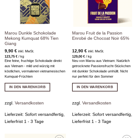
Marou Dunkle Schokolade
Marou Fruit de la Passion
Mekong Kumquat 68% Tien
Enrobé de Chocoat Noir 65%
Giang
9,90
€
12,90
€
inkl. MwSt.
inkl. MwSt.
123,75
€
/
kg
129,00
€
/
kg
Eine feine, fruchtige Schokolade direkt
Neu von Marou aus Vietnam: Natürlich
aus Vietnam - mild und würzig mit
getrocknete Passionsfrucht-Stückchen
köstlichen, vermalenen vietnamesischen
mit dunkler Schokolade umhüllt. Nicht
Kumquat-Früchten
nur perfekt für den Sommer
IN DEN WARENKORB
IN DEN WARENKORB
zzgl.
Versandkosten
zzgl.
Versandkosten
Lieferzeit:
Sofort versandfertig,
Lieferzeit:
Sofort versandfertig,
Lieferfrist 1 - 3 Tage
Lieferfrist 1 - 3 Tage