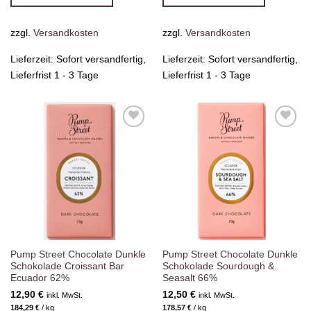
zzgl.
Versandkosten
zzgl.
Versandkosten
Lieferzeit:
Sofort versandfertig,
Lieferzeit:
Sofort versandfertig,
Lieferfrist 1 - 3 Tage
Lieferfrist 1 - 3 Tage
Zur
Zur
Wunschliste
Wunschliste
hinzufügen
hinzufügen
Pump Street Chocolate Dunkle
Pump Street Chocolate Dunkle
Schokolade Croissant Bar
Schokolade Sourdough &
Ecuador 62%
Seasalt 66%
12,90
€
12,50
€
inkl. MwSt.
inkl. MwSt.
184,29
€
/
kg
178,57
€
/
kg