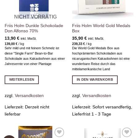
NICHT VORRÄTIG
Friis Holm Dunkle Schokolade
Friis Holm World Gold Medals
Don Alfonso 70%
Box
13,90
€
35,90
€
inkl. MwSt.
inkl. MwSt.
139,00
€
/
kg
239,33
€
/
kg
Sehr mild und mit feinem Schmelz ist
Die World Gold Medals Box aus
diese "Single Farm" Bean-to-Bar
hochprämierten Schokoladen aus
Schokolade aus Kakaobohnen aus einer
nicaruganischen Kakaobohnen ist eine
Jahresernte von einer Plantage
wunderbare Reise durch das
mittelamerikanische Land
WEITERLESEN
IN DEN WARENKORB
zzgl.
Versandkosten
zzgl.
Versandkosten
Lieferzeit:
Derzeit nicht
Lieferzeit:
Sofort versandfertig,
lieferbar
Lieferfrist 1 - 3 Tage