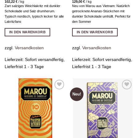
102,22
€
/
kg
129,00
€
/
kg
Zart salziges Weichlakritz mit dunkler
Neu von Marou aus Vietnam: Natürlich
Schokolade und Salz drumherum.
getrocknete Ananas-Stückchen mit
Typisch nordisch, typisch lecker für alle
dunkler Schokolade umhüllt. Perfekt für
Lakritzfans
den Sommer
IN DEN WARENKORB
IN DEN WARENKORB
zzgl.
Versandkosten
zzgl.
Versandkosten
Lieferzeit:
Sofort versandfertig,
Lieferzeit:
Sofort versandfertig,
Lieferfrist 1 - 3 Tage
Lieferfrist 1 - 3 Tage
Neu!
Zur
Zur
Wunschliste
Wunschliste
hinzufügen
hinzufügen