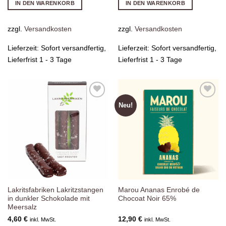
IN DEN WARENKORB
IN DEN WARENKORB
zzgl.
Versandkosten
zzgl.
Versandkosten
Lieferzeit:
Sofort versandfertig,
Lieferzeit:
Sofort versandfertig,
Lieferfrist 1 - 3 Tage
Lieferfrist 1 - 3 Tage
Neu!
Zur
Zur
Wunschliste
Wunschliste
hinzufügen
hinzufügen
Lakritsfabriken Lakritzstangen
Marou Ananas Enrobé de
in dunkler Schokolade mit
Chocoat Noir 65%
Meersalz
4,60
€
12,90
€
inkl. MwSt.
inkl. MwSt.