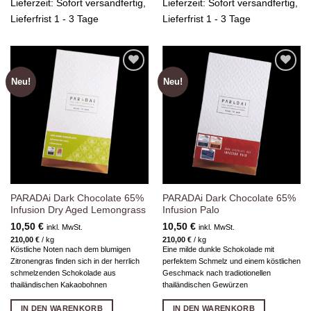
Lieferzeit:
Sofort versandfertig,
Lieferzeit:
Sofort versandfertig,
Lieferfrist 1 - 3 Tage
Lieferfrist 1 - 3 Tage
Neu!
Neu!
Zur
Zur
Wunschliste
Wunschliste
hinzufügen
hinzufügen
PARADAi Dark Chocolate 65%
PARADAi Dark Chocolate 65%
Infusion Dry Aged Lemongrass
Infusion Palo
10,50
€
10,50
€
inkl. MwSt.
inkl. MwSt.
210,00
€
/
kg
210,00
€
/
kg
Köstliche Noten nach dem blumigen
Eine milde dunkle Schokolade mit
Zitronengras finden sich in der herrlich
perfektem Schmelz und einem köstlichen
schmelzenden Schokolade aus
Geschmack nach tradiotionellen
thailändischen Kakaobohnen
thailändischen Gewürzen
IN DEN WARENKORB
IN DEN WARENKORB