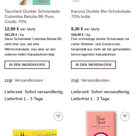
Taucherli Dunkle Schokolade
Karuna Dunkle Bio-Schokolade
Colombia Betulia B6 Pure
70% India
Criollo 70%
12,90
€
9,30
€
inkl. MwSt.
inkl. MwSt.
161,25
€
/
kg
155,00
€
/
kg
Diese Schokolade Colombia Betulia B6
Fein schmelzige dunkle Schokolade mit
sieht eher aus, wie eine
zarter Himbeer- und Gewürznote,
Milchschokolade, was aber an den
hergestellt aus mehr als fair gehandelten,
seltenen hellen Kakaobohnen liegt
hervorragenden Kakaobohnen
IN DEN WARENKORB
IN DEN WARENKORB
zzgl.
Versandkosten
zzgl.
Versandkosten
Lieferzeit:
Sofort versandfertig,
Lieferzeit:
Sofort versandfertig,
Lieferfrist 1 - 3 Tage
Lieferfrist 1 - 3 Tage
Zur
Zur
Wunschliste
Wunschliste
hinzufügen
hinzufügen