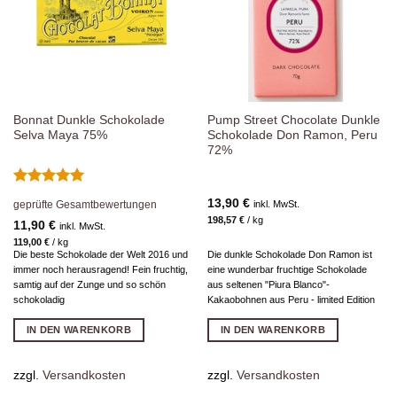
Bonnat Dunkle Schokolade
Pump Street Chocolate Dunkle
Selva Maya 75%
Schokolade Don Ramon, Peru
72%
Bewertet
13,90
€
inkl. MwSt.
geprüfte Gesamtbewertungen
mit
5
von
198,57
€
/
kg
5
11,90
€
inkl. MwSt.
119,00
€
/
kg
Die beste Schokolade der Welt 2016 und
Die dunkle Schokolade Don Ramon ist
immer noch herausragend! Fein fruchtig,
eine wunderbar fruchtige Schokolade
samtig auf der Zunge und so schön
aus seltenen "Piura Blanco"-
schokoladig
Kakaobohnen aus Peru - limited Edition
IN DEN WARENKORB
IN DEN WARENKORB
zzgl.
Versandkosten
zzgl.
Versandkosten