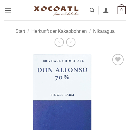
Zum
0
Inhalt
springen
Start
/
Herkunft der Kakaobohnen
/
Nikaragua
Zur
Wunschliste
hinzufügen