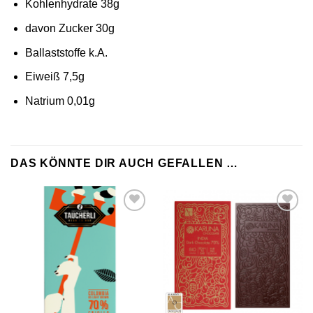
Kohlenhydrate 38g
davon Zucker 30g
Ballaststoffe k.A.
Eiweiß 7,5g
Natrium 0,01g
DAS KÖNNTE DIR AUCH GEFALLEN …
Zur
Zur
Wunschliste
Wunschliste
hinzufügen
hinzufügen