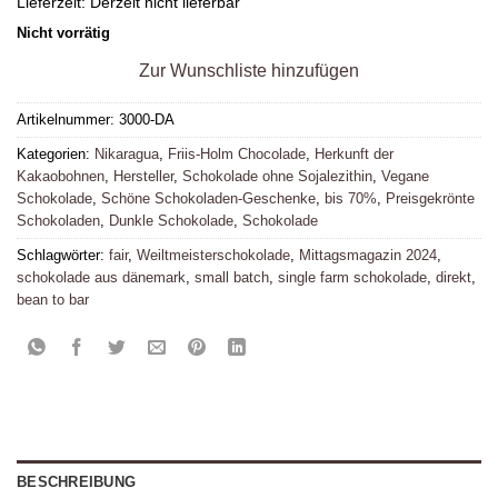
Lieferzeit:
Derzeit nicht lieferbar
Nicht vorrätig
Zur Wunschliste hinzufügen
Artikelnummer:
3000-DA
Kategorien:
Nikaragua
,
Friis-Holm Chocolade
,
Herkunft der
Kakaobohnen
,
Hersteller
,
Schokolade ohne Sojalezithin
,
Vegane
Schokolade
,
Schöne Schokoladen-Geschenke
,
bis 70%
,
Preisgekrönte
Schokoladen
,
Dunkle Schokolade
,
Schokolade
Schlagwörter:
fair
,
Weiltmeisterschokolade
,
Mittagsmagazin 2024
,
schokolade aus dänemark
,
small batch
,
single farm schokolade
,
direkt
,
bean to bar
BESCHREIBUNG