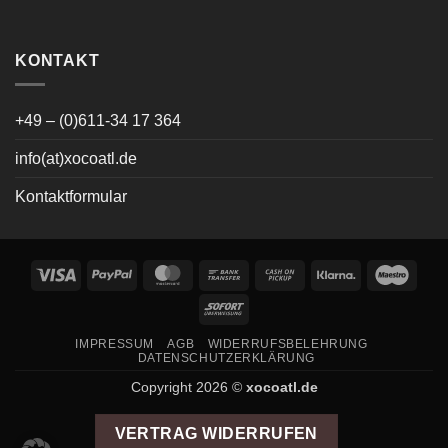
KONTAKT
+49 – (0)611-34 17 364
info(at)xocoatl.de
Kontaktformular
Visa
PayPal
MasterCard
Bank
Cash
Klarna
Maes
Transfer
on
Sofort
Pickup
IMPRESSUM
AGB
WIDERRUFSBELEHRUNG
DATENSCHUTZERKLÄRUNG
Copyright 2026 ©
xocoatl.de
VERTRAG WIDERRUFEN