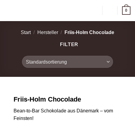
Zum
0
Inhalt
springen
Start
/
Hersteller
/
Friis-Holm Chocolade
FILTER
Friis-Holm Chocolade
Bean-to-Bar Schokolade aus Dänemark – vom
Feinsten!