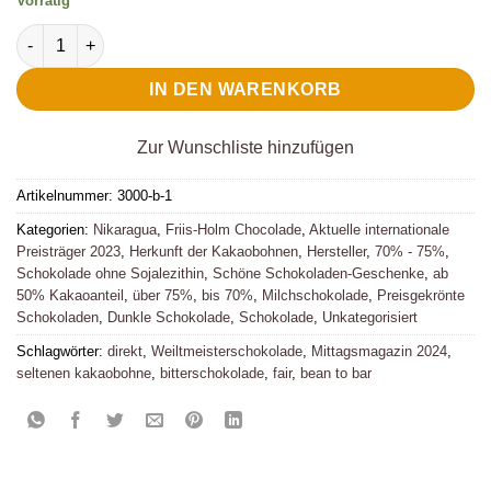
Vorrätig
Friis Holm World Gold Medals Box Menge
IN DEN WARENKORB
Zur Wunschliste hinzufügen
Artikelnummer:
3000-b-1
Kategorien:
Nikaragua
,
Friis-Holm Chocolade
,
Aktuelle internationale
Preisträger 2023
,
Herkunft der Kakaobohnen
,
Hersteller
,
70% - 75%
,
Schokolade ohne Sojalezithin
,
Schöne Schokoladen-Geschenke
,
ab
50% Kakaoanteil
,
über 75%
,
bis 70%
,
Milchschokolade
,
Preisgekrönte
Schokoladen
,
Dunkle Schokolade
,
Schokolade
,
Unkategorisiert
Schlagwörter:
direkt
,
Weiltmeisterschokolade
,
Mittagsmagazin 2024
,
seltenen kakaobohne
,
bitterschokolade
,
fair
,
bean to bar