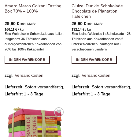
Amaro Marco Colzani Tasting
Cluizel Dunkle Schokolade
Box 70% – 100%
Chocolats de Plantation
Täfelchen
29,90
€
26,90
€
inkl. MwSt.
inkl. MwSt.
166,11
€
/
kg
192,14
€
/
kg
Eine Weltreise in Schokolade aus Italien:
Eine kleine Weltreise in Schokolade - 28
Insgesamt 36 Täfelchen aus
Täfelchen aus Kakaobohnen von 6
außergewöhnlichen Kakaobohnen von
unterschiedlichen Plantagen aus 6
70% bis 100% Kakaoanteil
verschiedenen Ländern
IN DEN WARENKORB
IN DEN WARENKORB
zzgl.
Versandkosten
zzgl.
Versandkosten
Lieferzeit:
Sofort versandfertig,
Lieferzeit:
Sofort versandfertig,
Lieferfrist 1 - 3 Tage
Lieferfrist 1 - 3 Tage
Zur
Wunschliste
hinzufügen