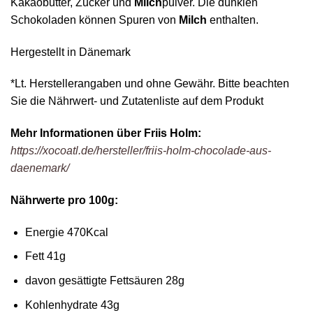
Kakaobutter, Zucker und
Milch
pulver. Die dunklen
Schokoladen können Spuren von
Milch
enthalten.
Hergestellt in Dänemark
*Lt. Herstellerangaben und ohne Gewähr. Bitte beachten
Sie die Nährwert- und Zutatenliste auf dem Produkt
Mehr Informationen über Friis Holm:
https://xocoatl.de/hersteller/friis-holm-chocolade-aus-
daenemark/
Nährwerte pro 100g:
Energie 470Kcal
Fett 41g
davon gesättigte Fettsäuren 28g
Kohlenhydrate 43g