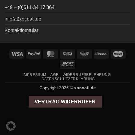
+49 – (0)611-34 17 364
info(at)xocoatl.de
Kontaktformular
Visa
PayPal
MasterCard
Bank
Cash
Klarna
Maes
Transfer
on
Sofort
Pickup
IMPRESSUM
AGB
WIDERRUFSBELEHRUNG
DATENSCHUTZERKLÄRUNG
Copyright 2026 ©
xocoatl.de
VERTRAG WIDERRUFEN