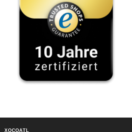
XOCOATL