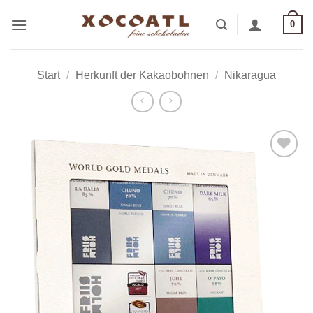
Zum
0
Inhalt
springen
Start
/
Herkunft der Kakaobohnen
/
Nikaragua
Zur
Wunschliste
hinzufügen