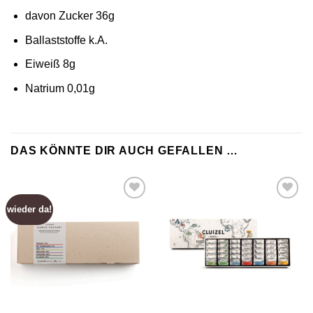
davon Zucker 36g
Ballaststoffe k.A.
Eiweiß 8g
Natrium 0,01g
DAS KÖNNTE DIR AUCH GEFALLEN …
wieder da!
Zur
Zur
Wunschliste
Wunschliste
hinzufügen
hinzufügen