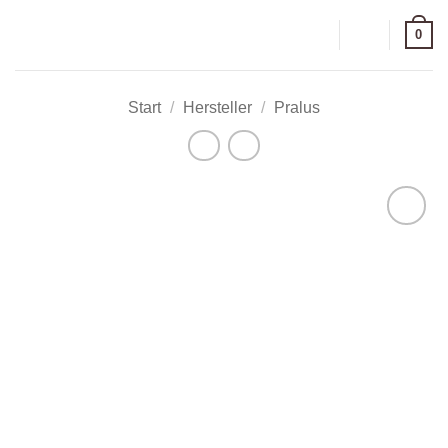
Zum
0
Inhalt
springen
Start
/
Hersteller
/
Pralus
Zur
Wunschliste
hinzufügen