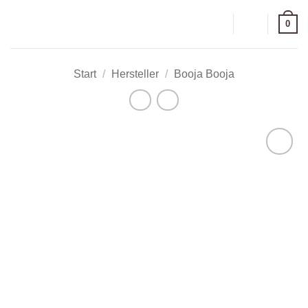
Zum
0
Inhalt
springen
Start
/
Hersteller
/
Booja Booja
Zur
Wunschliste
hinzufügen