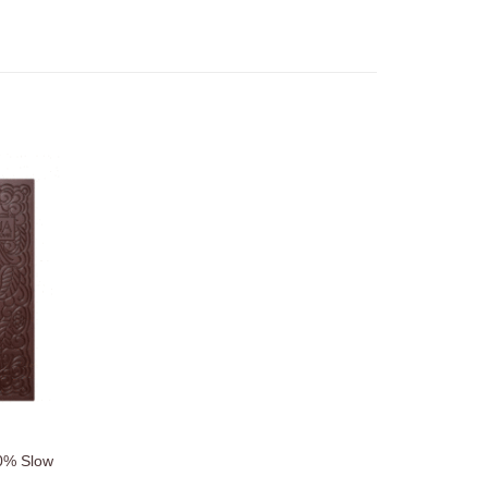
Zur
chliste
zufügen
0% Slow