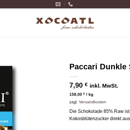
Paccari Dunkle
Zur
7,90
Wunschliste
€
inkl. MwSt.
hinzufügen
158,00
€
/
kg
zzgl.
Versandkosten
Die Schokolade 85% Raw ist
Kokosblütenzucker direkt au