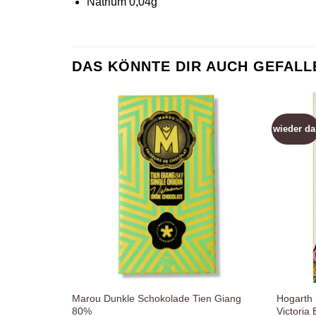
Natrium 0,04g
DAS KÖNNTE DIR AUCH GEFALL
wieder da
Zur
Wunschliste
hinzufügen
Marou Dunkle Schokolade Tien Giang
Hogarth
80%
Victoria