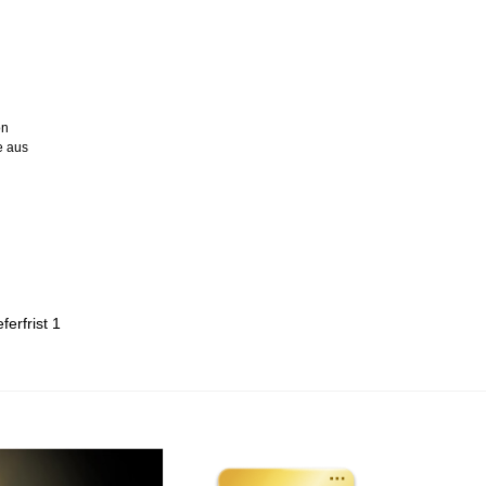
ön
e aus
ferfrist 1