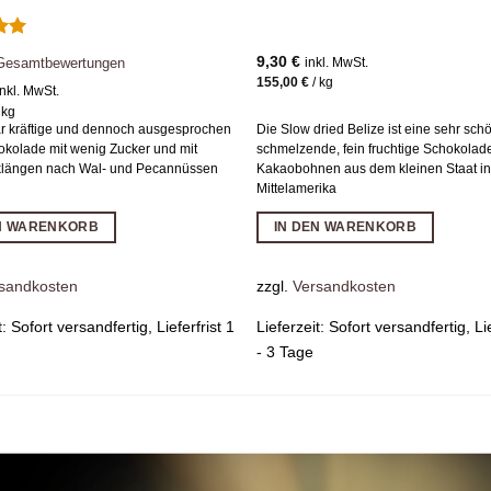
t
9,30
€
 Gesamtbewertungen
inkl. MwSt.
on
155,00
€
/
kg
inkl. MwSt.
/
kg
 kräftige und dennoch ausgesprochen
Die Slow dried Belize ist eine sehr sch
okolade mit wenig Zucker und mit
schmelzende, fein fruchtige Schokolad
klängen nach Wal- und Pecannüssen
Kakaobohnen aus dem kleinen Staat in
Mittelamerika
EN WARENKORB
IN DEN WARENKORB
sandkosten
zzgl.
Versandkosten
t:
Sofort versandfertig, Lieferfrist 1
Lieferzeit:
Sofort versandfertig, Lie
- 3 Tage