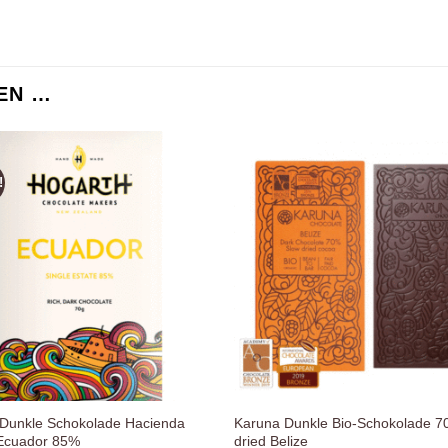
EN …
!
Zur
Wunschliste
Wuns
hinzufügen
hin
 Dunkle Schokolade Hacienda
Karuna Dunkle Bio-Schokolade 7
 Ecuador 85%
dried Belize