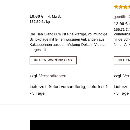
Bewerte
10,60
€
geprüfte
inkl. MwSt.
mit
5
v
132,50
€
/
kg
5
12,90
€
155,71
€
Die Tien Giang 80% ist eine kräftige, vollmundige
Wunderbar
Schokolade mit feinen würzigen Anklängen aus
milde Sch
Kakaobohnen aus dem Mekong-Delta in Vietnam
feinen An
hergestellt
IN DEN WARENKORB
IN D
zzgl.
Versandkosten
zzgl.
Ver
Lieferzeit:
Sofort versandfertig, Lieferfrist 1
Lieferzei
- 3 Tage
- 3 Tage