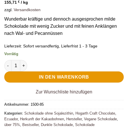
Kundenbewertung
155,71
€
/
kg
zzgl.
Versandkosten
Wunderbar kräftige und dennoch ausgesprochen milde
Schokolade mit wenig Zucker und mit feinen Anklängen
nach Wal- und Pecannüssen
Lieferzeit:
Sofort versandfertig, Lieferfrist 1 - 3 Tage
Vorrätig
Hogarth Dunkle Schokolade Hacienda Victoria Ecuador 85% M
IN DEN WARENKORB
Zur Wunschliste hinzufügen
Artikelnummer:
1500-85
Kategorien:
Schokolade ohne Sojalezithin
,
Hogarth Craft Chocolate
,
Ecuador
,
Herkunft der Kakaobohnen
,
Hersteller
,
Vegane Schokolade
,
über 75%
,
Bestseller
,
Dunkle Schokolade
,
Schokolade