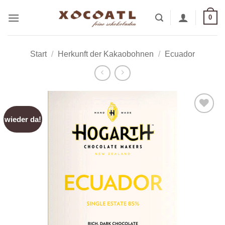
Zum
0
Inhalt
springen
Start
/
Herkunft der Kakaobohnen
/
Ecuador
wieder da!
Zur
Wunschliste
hinzufügen