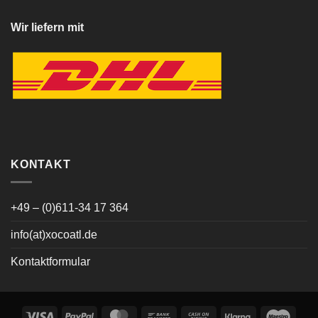
Wir liefern mit
KONTAKT
+49 – (0)611-34 17 364
info(at)xocoatl.de
Kontaktformular
Visa
PayPal
MasterCard
Bank
Cash
Klarna
Maes