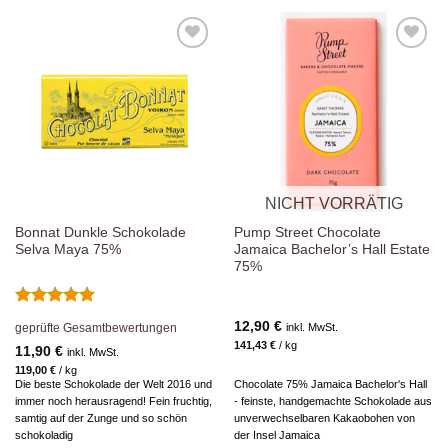
Zur
Zur
Wunschliste
Wunschliste
hinzufügen
hinzufügen
NICHT VORRÄTIG
Bonnat Dunkle Schokolade
Pump Street Chocolate
Selva Maya 75%
Jamaica Bachelor’s Hall Estate
75%
Bewertet
12,90
€
inkl. MwSt.
geprüfte Gesamtbewertungen
mit
5
von
141,43
€
/
kg
5
11,90
€
inkl. MwSt.
119,00
€
/
kg
Die beste Schokolade der Welt 2016 und
Chocolate 75% Jamaica Bachelor's Hall
immer noch herausragend! Fein fruchtig,
- feinste, handgemachte Schokolade aus
samtig auf der Zunge und so schön
unverwechselbaren Kakaobohen von
schokoladig
der Insel Jamaica