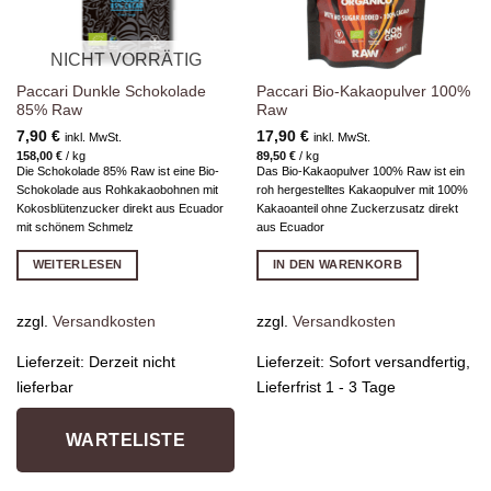
NICHT VORRÄTIG
Paccari Dunkle Schokolade
Paccari Bio-Kakaopulver 100%
85% Raw
Raw
7,90
€
17,90
€
inkl. MwSt.
inkl. MwSt.
158,00
€
/
kg
89,50
€
/
kg
Die Schokolade 85% Raw ist eine Bio-
Das Bio-Kakaopulver 100% Raw ist ein
Schokolade aus Rohkakaobohnen mit
roh hergestelltes Kakaopulver mit 100%
Kokosblütenzucker direkt aus Ecuador
Kakaoanteil ohne Zuckerzusatz direkt
mit schönem Schmelz
aus Ecuador
WEITERLESEN
IN DEN WARENKORB
zzgl.
Versandkosten
zzgl.
Versandkosten
Lieferzeit:
Derzeit nicht
Lieferzeit:
Sofort versandfertig,
lieferbar
Lieferfrist 1 - 3 Tage
WARTELISTE