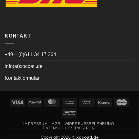
KONTAKT
+49 – (0)611-34 17 364
info(at)xocoatl.de
Kontaktformular
Visa
PayPal
MasterCard
Bank
Cash
Klarna
Maes
Transfer
on
Sofort
Pickup
IMPRESSUM
AGB
WIDERRUFSBELEHRUNG
DATENSCHUTZERKLÄRUNG
Copyright 2026 ©
xocoatl.de