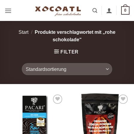
Zum
0
Inhalt
springen
Start
/
Produkte verschlagwortet mit „rohe
schokolade“
FILTER
Zur
Zur
Wunschliste
Wunschliste
hinzufügen
hinzufügen