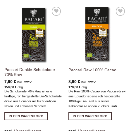
Zur
Zur
Wunschliste
Wunschliste
hinzufügen
hinzufügen
Paccari Dunkle Schokolade
Paccari Raw 100% Cacao
70% Raw
7,90
€
8,90
€
inkl. MwSt.
inkl. MwSt.
158,00
€
/
kg
178,00
€
/
kg
Die Schokolade 70% Raw ist eine
Die Raw 100% Cacao von Paccari direkt
kräftige, roh hergestellte Bio-Schokolade
aus Ecuador ist eine roh hergestellte
direkt aus Ecuador mit leicht erdigen
100%ige Bio-Tafel aus reiner
Noten und schönem Schmelz
Kakaomasse ohnen Zuckerzusatz
IN DEN WARENKORB
IN DEN WARENKORB