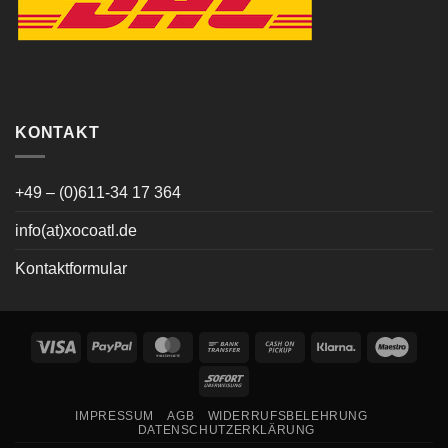
KONTAKT
+49 – (0)611-34 17 364
info(at)xocoatl.de
Kontaktformular
Visa
PayPal
MasterCard
Bank
Cash
Klarna
Maes
Transfer
on
Sofort
Pickup
IMPRESSUM
AGB
WIDERRUFSBELEHRUNG
DATENSCHUTZERKLÄRUNG