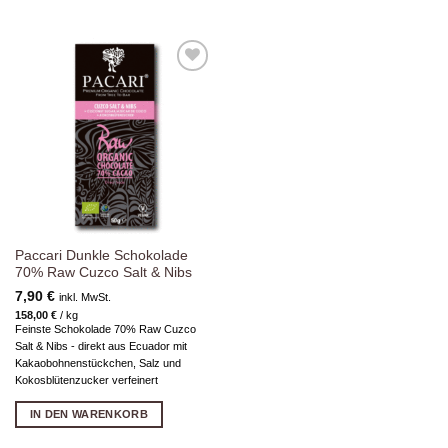
Zur
Wunschliste
hinzufügen
Paccari Dunkle Schokolade
70% Raw Cuzco Salt & Nibs
7,90
€
inkl. MwSt.
158,00
€
/
kg
Feinste Schokolade 70% Raw Cuzco
Salt & Nibs - direkt aus Ecuador mit
Kakaobohnenstückchen, Salz und
Kokosblütenzucker verfeinert
IN DEN WARENKORB