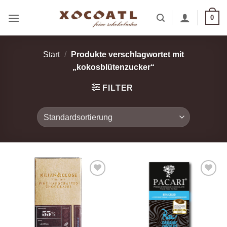
Zum
0
Inhalt
springen
Start
/
Produkte verschlagwortet mit
„kokosblütenzucker“
FILTER
Zur
Zur
Wunschliste
Wunschliste
hinzufügen
hinzufügen