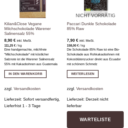
NICHT VORRÄTIG
Kilian&Close Vegane
Paccari Dunkle Schokolade
Milchschokolade Warener
85% Raw
Salinensalz 55%
8,90
€
7,90
€
inkl. MwSt.
inkl. MwSt.
111,25
€
/
kg
158,00
€
/
kg
Eine handgemachte, milchfreie
Die Schokolade 85% Raw ist eine Bio-
"Milchschokolade" mit köstlicher
Schokolade aus Rohkakaobohnen mit
Salznote ist die Warener Salinensalz
Kokosblütenzucker direkt aus Ecuador
55% mit Kakaobohnen aus Guatemala
mit schönem Schmelz
IN DEN WARENKORB
WEITERLESEN
zzgl.
Versandkosten
zzgl.
Versandkosten
Lieferzeit:
Sofort versandfertig,
Lieferzeit:
Derzeit nicht
Lieferfrist 1 - 3 Tage
lieferbar
WARTELISTE