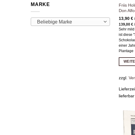
MARKE
Friis H
Don Alf
13,90
€
Beliebige Marke
139,00
€
Sehr mild
ist diese
Schokola
einer Jah
Plantage
WEIT
zzgl.
Ve
Lieferze
lieferbar