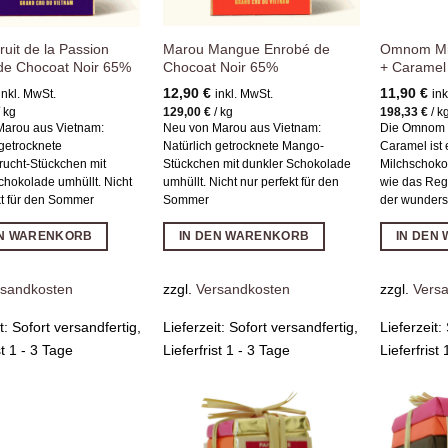
uit de la Passion
Marou Mangue Enrobé de
Omnom Mil
de Chocoat Noir 65%
Chocoat Noir 65%
+ Caramel
12,90
€
11,90
€
inkl. MwSt.
inkl. MwSt.
ink
/
kg
129,00
€
/
kg
198,33
€
/
k
Marou aus Vietnam:
Neu von Marou aus Vietnam:
Die Omnom M
 getrocknete
Natürlich getrocknete Mango-
Caramel ist 
rucht-Stückchen mit
Stückchen mit dunkler Schokolade
Milchschokol
chokolade umhüllt. Nicht
umhüllt. Nicht nur perfekt für den
wie das Reg
kt für den Sommer
Sommer
der wunder
EN WARENKORB
IN DEN WARENKORB
IN DEN
rsandkosten
zzgl.
Versandkosten
zzgl.
Vers
it:
Sofort versandfertig,
Lieferzeit:
Sofort versandfertig,
Lieferzeit:
st 1 - 3 Tage
Lieferfrist 1 - 3 Tage
Lieferfrist
Zur
Zur