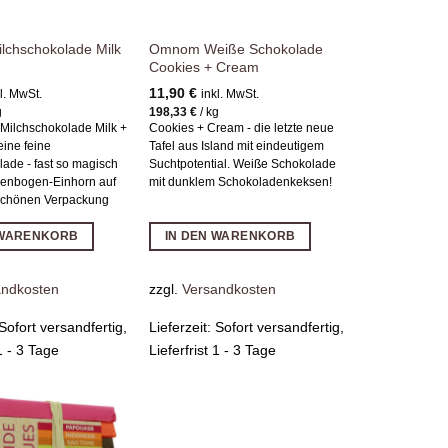
chschokolade Milk
Omnom Weiße Schokolade
Cookies + Cream
11,90
€
l. MwSt.
inkl. MwSt.
g
198,33
€
/
kg
ilchschokolade Milk +
Cookies + Cream - die letzte neue
eine feine
Tafel aus Island mit eindeutigem
ade - fast so magisch
Suchtpotential. Weiße Schokolade
enbogen-Einhorn auf
mit dunklem Schokoladenkeksen!
schönen Verpackung
 WARENKORB
IN DEN WARENKORB
andkosten
zzgl.
Versandkosten
Sofort versandfertig,
Lieferzeit:
Sofort versandfertig,
 1 - 3 Tage
Lieferfrist 1 - 3 Tage
Zur
Zur