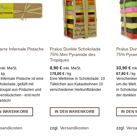
Wunschliste
Wunschliste
hinzufügen
hinzufügen
Pralus Dunkle Schokolade
Pralus Du
arre Infernale Pistache
75% Mini Pyramide des
75% Pyram
Tropiques
8,90
€
33,90
€
inkl. MwSt.
inkl. MwSt.
ink
/
kg
178,00
€
/
kg
67,80
€
/
kg
Infernale Pistache ist eine
Eine Weltreise in Schokolade: 10
Verschenken
hokolade, gefüllt mit
Täfelchen aus Kakaobohnen 10
um die Welt.
Nougat aus Pistazien und
verschiedener Herkunftsländer
in Schokolad
ienstückchen - erst recht
der dunklen
ehlich!
EN WARENKORB
IN DEN WARENKORB
IN DEN
rsandkosten
zzgl.
Versandkosten
zzgl.
Vers