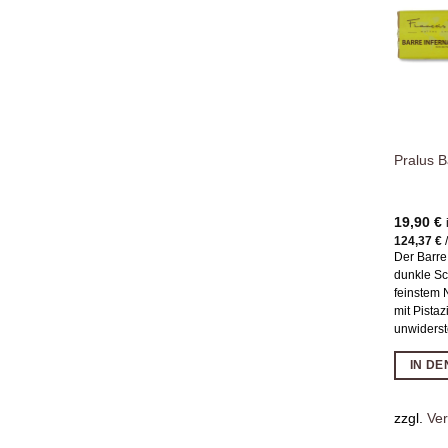
Pralus B
19,90
€
124,37
€
Der Barre 
dunkle Sc
feinstem 
mit Pistaz
unwiderst
IN D
zzgl.
Ve