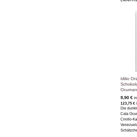
Idilio Or
Schokol
Ocumar
9,90
€
i
123,75
€
Die dunkl
Cata Ocu
Criollo-
Venezuela
Schätzch