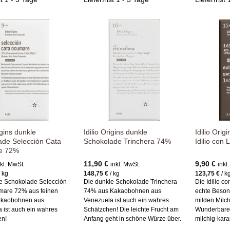
Zur
Zur
Wunschliste
Wunschliste
hinzufügen
hinzufügen
igins dunkle
Idilio Origins dunkle
Idilio Ori
ade Selecciòn Cata
Schokolade Trinchera 74%
Idilio con
e 72%
11,90
€
9,90
€
nkl. MwSt.
inkl. MwSt.
inkl
/
kg
148,75
€
/
kg
123,75
€
/
k
e Schokolade Selecciòn
Die dunkle Schokolade Trinchera
Die Idilio c
mare 72% aus feinen
74% aus Kakaobohnen aus
echte Beson
Kakaobohnen aus
Venezuela ist auch ein wahres
milden Milc
 ist auch ein wahres
Schätzchen! Die leichte Frucht am
Wunderbarer
en!
Anfang geht in schöne Würze über.
milchig-kar