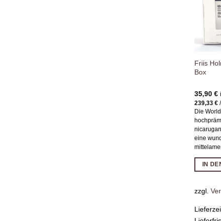
Friis H
Box
35,90
€
239,33
€
Die World
hochpräm
nicaruga
eine wun
mittelame
IN D
zzgl.
Ve
Lieferze
Lieferfri