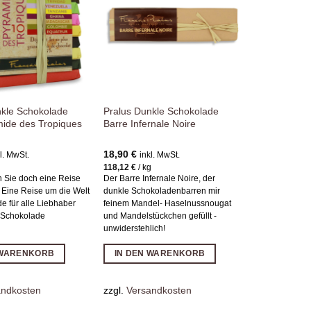
Wunschliste
Wunschliste
hinzufügen
hinzufügen
nkle Schokolade
Pralus Dunkle Schokolade
ide des Tropiques
Barre Infernale Noire
18,90
€
l. MwSt.
inkl. MwSt.
118,12
€
/
kg
 Sie doch eine Reise
Der Barre Infernale Noire, der
 Eine Reise um die Welt
dunkle Schokoladenbarren mir
e für alle Liebhaber
feinem Mandel- Haselnussnougat
 Schokolade
und Mandelstückchen gefüllt -
unwiderstehlich!
 WARENKORB
IN DEN WARENKORB
andkosten
zzgl.
Versandkosten