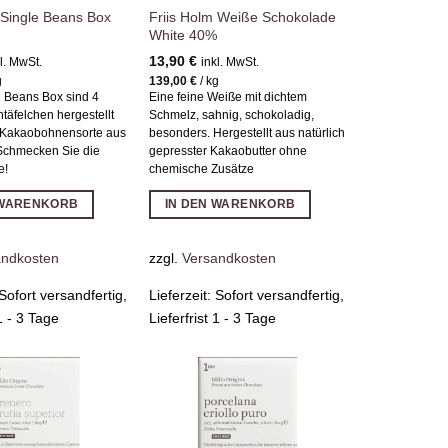
 Single Beans Box
Friis Holm Weiße Schokolade
White 40%
13,90
€
l. MwSt.
inkl. MwSt.
g
139,00
€
/
kg
e Beans Box sind 4
Eine feine Weiße mit dichtem
täfelchen hergestellt
Schmelz, sahnig, schokoladig,
r Kakaobohnensorte aus
besonders. Hergestellt aus natürlich
Schmecken Sie die
gepresster Kakaobutter ohne
e!
chemische Zusätze
 WARENKORB
IN DEN WARENKORB
andkosten
zzgl.
Versandkosten
Sofort versandfertig,
Lieferzeit:
Sofort versandfertig,
 1 - 3 Tage
Lieferfrist 1 - 3 Tage
Zur
Zur
Wunschliste
Wunschliste
hinzufügen
hinzufügen