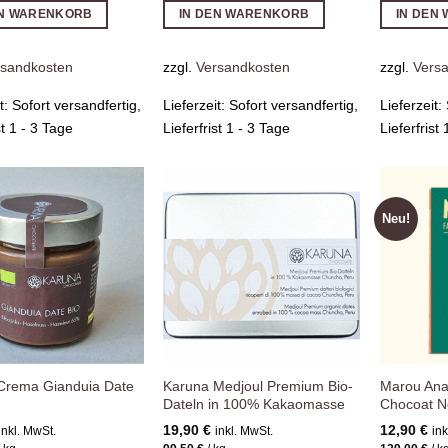
EN WARENKORB
IN DEN WARENKORB
IN DEN
rsandkosten
zzgl.
Versandkosten
zzgl.
Vers
it:
Sofort versandfertig,
Lieferzeit:
Sofort versandfertig,
Lieferzeit:
st 1 - 3 Tage
Lieferfrist 1 - 3 Tage
Lieferfrist
Neu!
Zur
Zur
Wunschliste
Wunschliste
hinzufügen
hinzufügen
Crema Gianduia Date
Karuna Medjoul Premium Bio-
Marou Ana
Dateln in 100% Kakaomasse
Chocoat N
19,90
€
12,90
€
inkl. MwSt.
inkl. MwSt.
ink