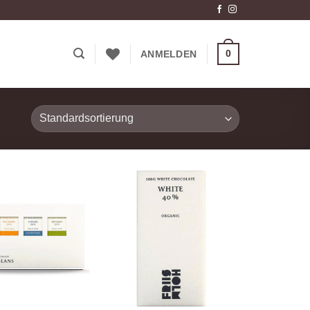
0
ANMELDEN
Zur
Zur
Wunschliste
Wunschliste
hinzufügen
hinzufügen