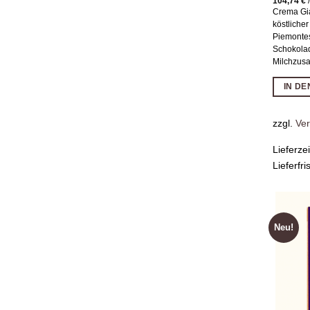
104,74
€
Crema Gia
köstlicher
Piemonte
Schokolad
Milchzusa
IN D
zzgl.
Ve
Lieferze
Lieferfri
Neu!