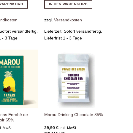
 WARENKORB
IN DEN WARENKORB
andkosten
zzgl.
Versandkosten
Sofort versandfertig,
Lieferzeit:
Sofort versandfertig,
 1 - 3 Tage
Lieferfrist 1 - 3 Tage
Zur
Zur
Wunschliste
Wunschliste
hinzufügen
hinzufügen
nas Enrobé de
Marou Drinking Chcoolate 85%
oir 65%
29,90
€
l. MwSt.
inkl. MwSt.