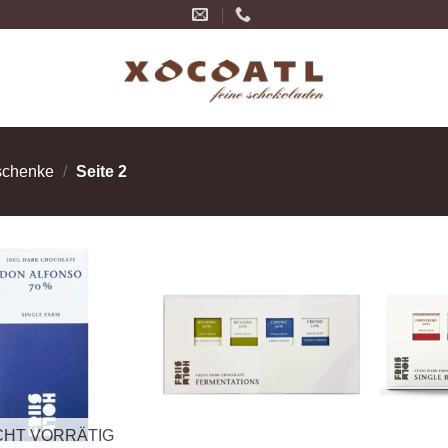
schenke
/
Seite 2
Zur
Zur
Wunschliste
Wunschliste
hinzufügen
hinzufügen
CHT VORRÄTIG