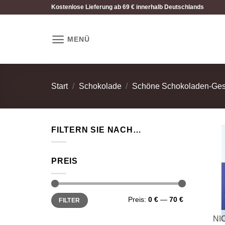
Zum
Kostenlose Lieferung ab 69 € innerhalb Deutschlands
Inhalt
springen
MENÜ
Start
/
Schokolade
/
Schöne Schokoladen-Ge
FILTERN SIE NACH…
PREIS
Min.
Max.
Preis:
0 €
—
70 €
FILTER
Preis
Preis
NI