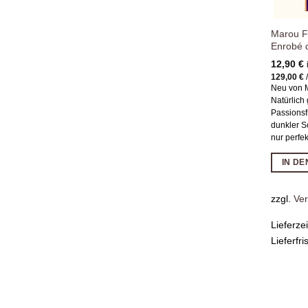
Marou Fr
Enrobé 
12,90
€
129,00
€
Neu von 
Natürlich
Passionsf
dunkler S
nur perfe
IN D
zzgl.
Ve
Lieferze
Lieferfri