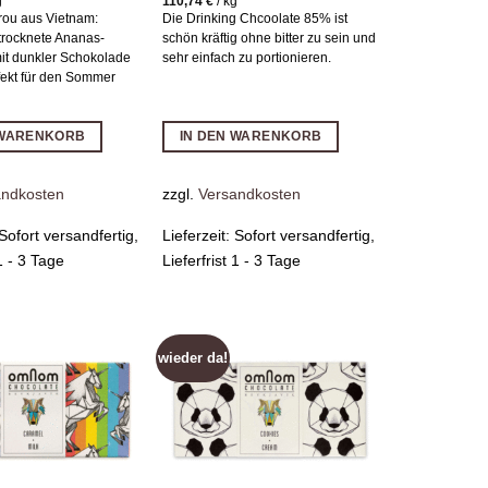
g
110,74
€
/
kg
ou aus Vietnam:
Die Drinking Chcoolate 85% ist
trocknete Ananas-
schön kräftig ohne bitter zu sein und
it dunkler Schokolade
sehr einfach zu portionieren.
fekt für den Sommer
 WARENKORB
IN DEN WARENKORB
andkosten
zzgl.
Versandkosten
Sofort versandfertig,
Lieferzeit:
Sofort versandfertig,
 1 - 3 Tage
Lieferfrist 1 - 3 Tage
wieder da!
Zur
Zur
Wunschliste
Wunschliste
hinzufügen
hinzufügen