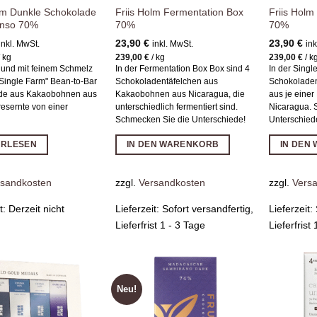
olm Dunkle Schokolade
Friis Holm Fermentation Box
Friis Holm
onso 70%
70%
70%
23,90
€
23,90
€
inkl. MwSt.
inkl. MwSt.
ink
/
kg
239,00
€
/
kg
239,00
€
/
k
 und mit feinem Schmelz
In der Fermentation Box Box sind 4
In der Singl
 "Single Farm" Bean-to-Bar
Schokoladentäfelchen aus
Schokoladen
de aus Kakaobohnen aus
Kakaobohnen aus Nicaragua, die
aus je eine
resernte von einer
unterschiedlich fermentiert sind.
Nicaragua. 
Schmecken Sie die Unterschiede!
Unterschied
ERLESEN
IN DEN WARENKORB
IN DEN
rsandkosten
zzgl.
Versandkosten
zzgl.
Vers
it:
Derzeit nicht
Lieferzeit:
Sofort versandfertig,
Lieferzeit:
Lieferfrist 1 - 3 Tage
Lieferfrist
Neu!
Zur
Zur
Wunschliste
Wunschliste
hinzufügen
hinzufügen