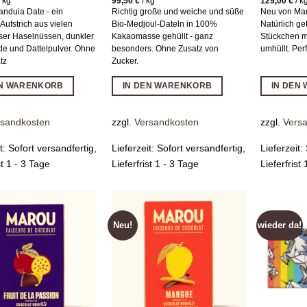
/
kg
99,50
€
/
kg
129,00
€
/
k
nduia Date - ein
Richtig große und weiche und süße
Neu von Mar
 Aufstrich aus vielen
Bio-Medjoul-Dateln in 100%
Natürlich ge
ser Haselnüssen, dunkler
Kakaomasse gehüllt - ganz
Stückchen m
e und Dattelpulver. Ohne
besonders. Ohne Zusatz von
umhüllt. Per
tz
Zucker.
EN WARENKORB
IN DEN WARENKORB
IN DEN
rsandkosten
zzgl.
Versandkosten
zzgl.
Vers
it:
Sofort versandfertig,
Lieferzeit:
Sofort versandfertig,
Lieferzeit:
st 1 - 3 Tage
Lieferfrist 1 - 3 Tage
Lieferfrist
Neu!
wieder da!
Zur
Zur
Wunschliste
Wunschliste
hinzufügen
hinzufügen