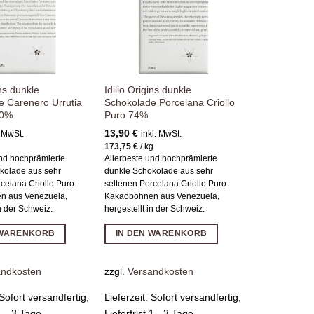
ins dunkle
Idilio Origins dunkle
e Carenero Urrutia
Schokolade Porcelana Criollo
70%
Puro 74%
13,90
€
. MwSt.
inkl. MwSt.
173,75
€
/
kg
und hochprämierte
Allerbeste und hochprämierte
kolade aus sehr
dunkle Schokolade aus sehr
celana Criollo Puro-
seltenen Porcelana Criollo Puro-
n aus Venezuela,
Kakaobohnen aus Venezuela,
in der Schweiz.
hergestellt in der Schweiz.
 WARENKORB
IN DEN WARENKORB
andkosten
zzgl.
Versandkosten
Sofort versandfertig,
Lieferzeit:
Sofort versandfertig,
 1 - 3 Tage
Lieferfrist 1 - 3 Tage