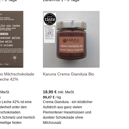
Zur
Zur
Wunschliste
Wunschliste
hinzufügen
hinzufügen
gins Milchschokolade
Karuna Crema Gianduia Bio
 Leche 42%
18,90
€
. MwSt.
inkl. MwSt.
g
99,47
€
/
kg
on Leche 42% ist eine
Crema Gianduia - ein köstlicher
derheit unter den
Aufstrich aus ganz vielen
hschokoladen.
Piemonteser Haselnüssen und
 Schmelz und herrlich
dunkler Schokolade ohne
amellige Noten
Milchzusatz