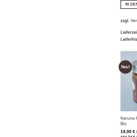
IN D
zzgl.
Ve
Lieferze
Lieferfri
Neu!
Karuna 
Bio
19,90
€