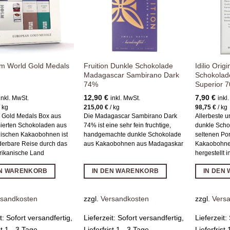
olm World Gold Medals
Fruition Dunkle Schokolade
Idilio Orig
Madagascar Sambirano Dark
Schokolad
74%
Superior 
12,90
€
7,90
€
inkl. MwSt.
inkl. MwSt.
inkl
/
kg
215,00
€
/
kg
98,75
€
/
kg
 Gold Medals Box aus
Die Madagascar Sambirano Dark
Allerbeste 
ierten Schokoladen aus
74% ist eine sehr fein fruchtige,
dunkle Scho
nischen Kakaobohnen ist
handgemachte dunkle Schokolade
seltenen Por
derbare Reise durch das
aus Kakaobohnen aus Madagaskar
Kakaobohne
rikanische Land
hergestellt 
EN WARENKORB
IN DEN WARENKORB
IN DEN
rsandkosten
zzgl.
Versandkosten
zzgl.
Vers
it:
Sofort versandfertig,
Lieferzeit:
Sofort versandfertig,
Lieferzeit:
st 1 - 3 Tage
Lieferfrist 1 - 3 Tage
Lieferfrist