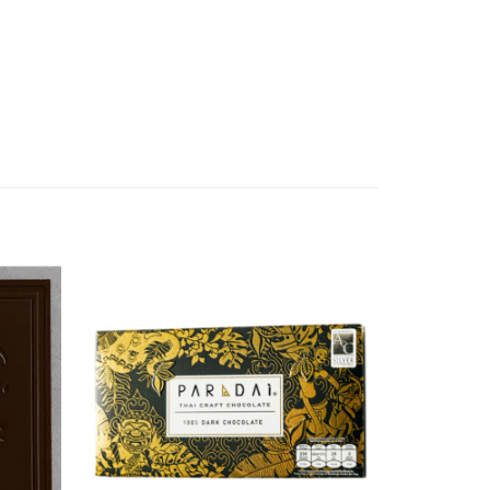
Zur
Zur
chliste
Wunschliste
zufügen
hinzufügen