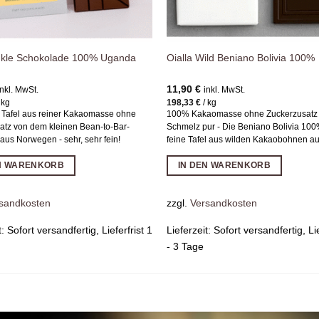
nkle Schokolade 100% Uganda
Oialla Wild Beniano Bolivia 100%
11,90
€
inkl. MwSt.
inkl. MwSt.
/
kg
198,33
€
/
kg
e Tafel aus reiner Kakaomasse ohne
100% Kakaomasse ohne Zuckerzusatz
atz von dem kleinen Bean-to-Bar-
Schmelz pur - Die Beniano Bolivia 100%
 aus Norwegen - sehr, sehr fein!
feine Tafel aus wilden Kakaobohnen au
EN WARENKORB
IN DEN WARENKORB
sandkosten
zzgl.
Versandkosten
t:
Sofort versandfertig, Lieferfrist 1
Lieferzeit:
Sofort versandfertig, Lie
- 3 Tage