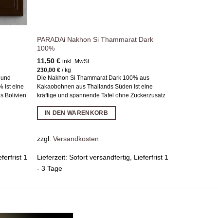
PARADAi Nakhon Si Thammarat Dark
100%
11,50
€
inkl. MwSt.
230,00
€
/
kg
 und
Die Nakhon Si Thammarat Dark 100% aus
 ist eine
Kakaobohnen aus Thailands Süden ist eine
s Bolivien
kräftige und spannende Tafel ohne Zuckerzusatz
IN DEN WARENKORB
zzgl.
Versandkosten
ferfrist 1
Lieferzeit:
Sofort versandfertig, Lieferfrist 1
- 3 Tage