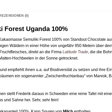
REZENSIONEN (0)
ki Forest Uganda 100%
ner Kakaomasse Semuliki Forest 100% von Standout Chocolate
pigen Wäldern in einer Höhe von ungefähr 950 Metern über dem
ruchtfleisches, direkt an die Firma
Latitude Trade
, die die Bohn
 Matten-Hochbeeten in der Sonne getrocknet.
nd empfiehlt ihnen u.a. auf Biodiversität zu setzen und ihre Ein
aobäumen ein sogenannter „Zwischenfruchtanbau“ von Maniok, Ba
n stellt Frederik daraus in Schweden eine reine Tafel mit ein
s und Sahne her. Sehr, sehr fein!
Kakaoanteil 100%. Kann Spuren von
Milch
enthalten.