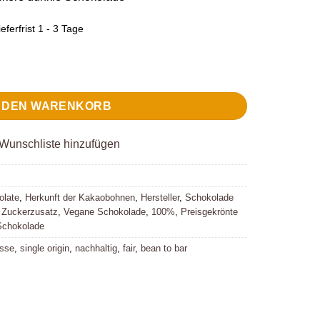
eferfrist 1 - 3 Tage
 Forest Uganda 100% Menge
N DEN WARENKORB
Wunschliste hinzufügen
olate
,
Herkunft der Kakaobohnen
,
Hersteller
,
Schokolade
 Zuckerzusatz
,
Vegane Schokolade
,
100%
,
Preisgekrönte
Schokolade
asse
,
single origin
,
nachhaltig
,
fair
,
bean to bar