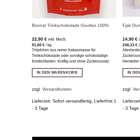
Bonnat Trinkschokolade Gouttes 100%
Fjak Du
22,90
€
14,90
€
inkl. MwSt.
91,60
€
/
kg
248,33
€
Tröpfchen aus reiner Kakaomasse für
Allerbest
Trinkschokolade oder sonstige schokoladige
Zuckerzus
Köstlichkeiten. Kräftig und ohne Zuckerzusatz.
Hersteller
IN DEN WARENKORB
IN D
zzgl.
Versandkosten
zzgl.
Ver
Lieferzeit:
Sofort versandfertig, Lieferfrist 1
Lieferzei
- 3 Tage
- 3 Tage