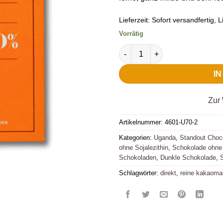
Lieferzeit:
Sofort versandfertig, Li
Vorrätig
Standout Chocolate Semuliki
I
Zur 
Artikelnummer:
4601-U70-2
Kategorien:
Uganda
,
Standout Choc
ohne Sojalezithin
,
Schokolade ohne
Schokoladen
,
Dunkle Schokolade
,
Schlagwörter:
direkt
,
reine kakaom