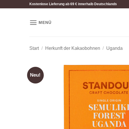
Zum
Kostenlose Lieferung ab 69 € innerhalb Deutschlands
Inhalt
springen
MENÜ
Start
/
Herkunft der Kakaobohnen
/
Uganda
Neu!