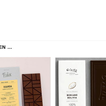
EN …
Zur
Wunschliste
Wuns
hinzufügen
hin