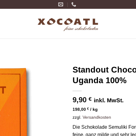
Standout Chocol
Uganda 100%
Zur
Wunschliste
hinzufügen
9,90
€
inkl. MwSt.
198,00
€
/
kg
zzgl.
Versandkosten
Die Schokolade Semuliki For
feine, ganz milde und sehr l