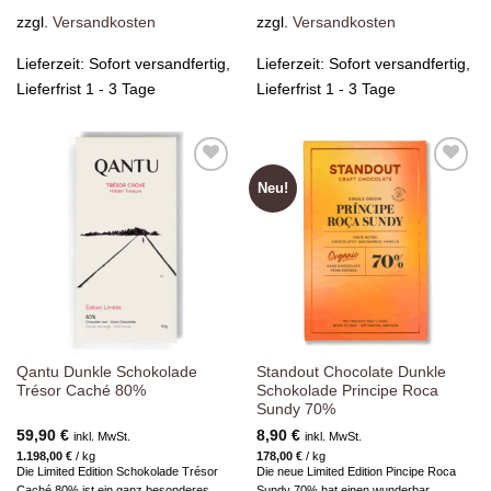
zzgl.
Versandkosten
zzgl.
Versandkosten
Lieferzeit:
Sofort versandfertig,
Lieferzeit:
Sofort versandfertig,
Lieferfrist 1 - 3 Tage
Lieferfrist 1 - 3 Tage
Neu!
Zur
Zur
Wunschliste
Wunschliste
hinzufügen
hinzufügen
Qantu Dunkle Schokolade
Standout Chocolate Dunkle
Trésor Caché 80%
Schokolade Principe Roca
Sundy 70%
59,90
€
8,90
€
inkl. MwSt.
inkl. MwSt.
1.198,00
€
/
kg
178,00
€
/
kg
Die Limited Edition Schokolade Trésor
Die neue Limited Edition Pincipe Roca
Caché 80% ist ein ganz besonderes
Sundy 70% hat einen wunderbar