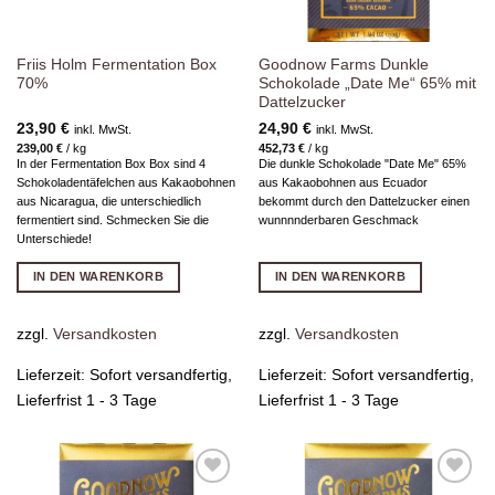
Friis Holm Fermentation Box
Goodnow Farms Dunkle
70%
Schokolade „Date Me“ 65% mit
Dattelzucker
23,90
€
24,90
€
inkl. MwSt.
inkl. MwSt.
239,00
€
/
kg
452,73
€
/
kg
In der Fermentation Box Box sind 4
Die dunkle Schokolade "Date Me" 65%
Schokoladentäfelchen aus Kakaobohnen
aus Kakaobohnen aus Ecuador
aus Nicaragua, die unterschiedlich
bekommt durch den Dattelzucker einen
fermentiert sind. Schmecken Sie die
wunnnnderbaren Geschmack
Unterschiede!
IN DEN WARENKORB
IN DEN WARENKORB
zzgl.
Versandkosten
zzgl.
Versandkosten
Lieferzeit:
Sofort versandfertig,
Lieferzeit:
Sofort versandfertig,
Lieferfrist 1 - 3 Tage
Lieferfrist 1 - 3 Tage