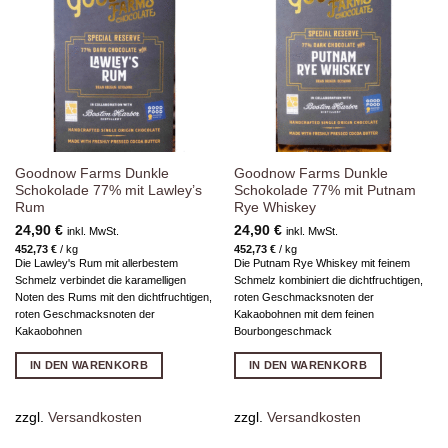
Zur
Zur
Wunschliste
Wunschliste
hinzufügen
hinzufügen
Goodnow Farms Dunkle
Goodnow Farms Dunkle
Schokolade 77% mit Lawley’s
Schokolade 77% mit Putnam
Rum
Rye Whiskey
24,90
€
24,90
€
inkl. MwSt.
inkl. MwSt.
452,73
€
/
kg
452,73
€
/
kg
Die Lawley's Rum mit allerbestem
Die Putnam Rye Whiskey mit feinem
Schmelz verbindet die karamelligen
Schmelz kombiniert die dichtfruchtigen,
Noten des Rums mit den dichtfruchtigen,
roten Geschmacksnoten der
roten Geschmacksnoten der
Kakaobohnen mit dem feinen
Kakaobohnen
Bourbongeschmack
IN DEN WARENKORB
IN DEN WARENKORB
zzgl.
Versandkosten
zzgl.
Versandkosten