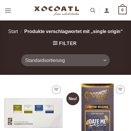
Zum
0
Inhalt
springen
Start
/
Produkte verschlagwortet mit „single origin“
FILTER
Neu!
Zur
Zur
Wunschliste
Wunschliste
hinzufügen
hinzufügen