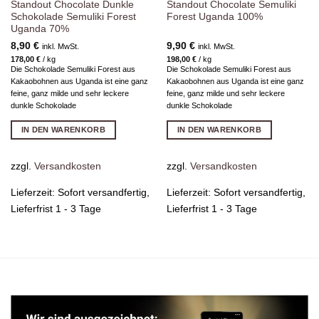
Standout Chocolate Dunkle
Standout Chocolate Semuliki
Schokolade Semuliki Forest
Forest Uganda 100%
Uganda 70%
8,90
€
9,90
€
inkl. MwSt.
inkl. MwSt.
178,00
€
/
kg
198,00
€
/
kg
Die Schokolade Semuliki Forest aus
Die Schokolade Semuliki Forest aus
Kakaobohnen aus Uganda ist eine ganz
Kakaobohnen aus Uganda ist eine ganz
feine, ganz milde und sehr leckere
feine, ganz milde und sehr leckere
dunkle Schokolade
dunkle Schokolade
IN DEN WARENKORB
IN DEN WARENKORB
zzgl.
Versandkosten
zzgl.
Versandkosten
Lieferzeit:
Sofort versandfertig,
Lieferzeit:
Sofort versandfertig,
Lieferfrist 1 - 3 Tage
Lieferfrist 1 - 3 Tage