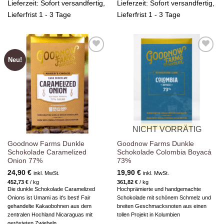
Lieferzeit:
Sofort versandfertig,
Lieferzeit:
Sofort versandfertig,
Lieferfrist 1 - 3 Tage
Lieferfrist 1 - 3 Tage
Neu!
Zur
Zur
Wunschliste
Wunschliste
hinzufügen
hinzufügen
NICHT VORRÄTIG
Goodnow Farms Dunkle
Goodnow Farms Dunkle
Schokolade Caramelized
Schokolade Colombia Boyacá
Onion 77%
73%
24,90
€
19,90
€
inkl. MwSt.
inkl. MwSt.
452,73
€
/
kg
361,82
€
/
kg
Die dunkle Schokolade Caramelized
Hochprämierte und handgemachte
Onions ist Umami as it's best! Fair
Schokolade mit schönem Schmelz und
gehandelte Kakaobohnen aus dem
breiten Geschmacksnoten aus einen
zentralen Hochland Nicaraguas mit
tollen Projekt in Kolumbien
gerösteten Zwiebeln