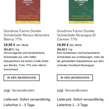
Goodnow Farms Dunkle
Goodnow Farms Dunkle
Schokolade Mexico Almendra
Schokolade Nicaragua El
Blanca 77%
Carmen 77%
19,90
€
19,90
€
inkl. MwSt.
inkl. MwSt.
361,82
€
/
kg
361,82
€
/
kg
Hervorragende und hochprämierte
Eine wunderbare und hochprämierte
Schokolade aus sehr hellen
Schokolade aus erstklassigen, mehr als
Kakaobohnen mit hohem Criollo-Anteil
fair gehandelten Kakaobohnen aus dem
aus Mexiko. Trotz 77% sehr mild im
zentralen Hochland Nicaraguas
Geschmack
IN DEN WARENKORB
IN DEN WARENKORB
zzgl.
Versandkosten
zzgl.
Versandkosten
Lieferzeit:
Sofort versandfertig,
Lieferzeit:
Sofort versandfertig,
Lieferfrist 1 - 3 Tage
Lieferfrist 1 - 3 Tage