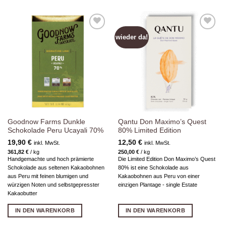
wieder da!
Zur
Zur
Wunschliste
Wunschliste
hinzufügen
hinzufügen
Goodnow Farms Dunkle
Qantu Don Maximo’s Quest
Schokolade Peru Ucayali 70%
80% Limited Edition
19,90
€
12,50
€
inkl. MwSt.
inkl. MwSt.
361,82
€
/
kg
250,00
€
/
kg
Handgemachte und hoch prämierte
Die Limited Edition Don Maximo’s Quest
Schokolade aus seltenen Kakaobohnen
80% ist eine Schokolade aus
aus Peru mit feinen blumigen und
Kakaobohnen aus Peru von einer
würzigen Noten und selbstgepresster
einzigen Plantage - single Estate
Kakaobutter
IN DEN WARENKORB
IN DEN WARENKORB