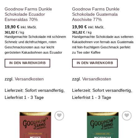
Goodnow Farms Dunkle
Goodnow Farms Dunkle
Schokolade Ecuador
Schokolade Guatemala
Esmeraldas 70%
Asochivite 77%
19,90
€
19,90
€
inkl. MwSt.
inkl. MwSt.
361,82
€
/
kg
361,82
€
/
kg
Handgemachte Schokolade mit schönem
Handgemachte Schokolade aus seltenen
Schmelz und dichtfruchtigen, roten
Kakaobohnen von fernab aus Guatemala
Geschmacksnoten aus nur leicht
mit fein-fruchtigem Geschmack perfekt
gerösteten Kakaobohnen aus Ecuador
zu Tee oder Kaffee
IN DEN WARENKORB
IN DEN WARENKORB
zzgl.
Versandkosten
zzgl.
Versandkosten
Lieferzeit:
Sofort versandfertig,
Lieferzeit:
Sofort versandfertig,
Lieferfrist 1 - 3 Tage
Lieferfrist 1 - 3 Tage
Zur
Zur
Wunschliste
Wunschliste
hinzufügen
hinzufügen