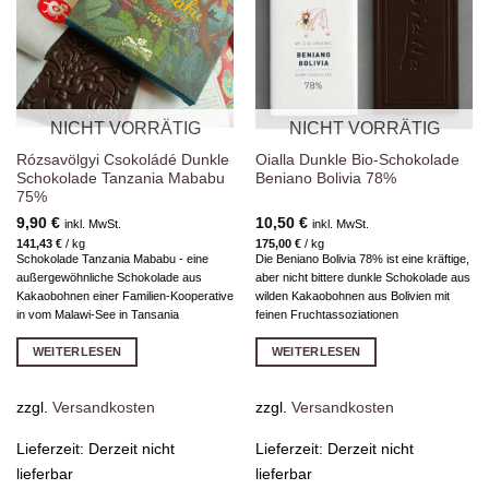
hinzufügen
hinzufügen
NICHT VORRÄTIG
NICHT VORRÄTIG
Rózsavölgyi Csokoládé Dunkle
Oialla Dunkle Bio-Schokolade
Schokolade Tanzania Mababu
Beniano Bolivia 78%
75%
9,90
€
10,50
€
inkl. MwSt.
inkl. MwSt.
141,43
€
/
kg
175,00
€
/
kg
Schokolade Tanzania Mababu - eine
Die Beniano Bolivia 78% ist eine kräftige,
außergewöhnliche Schokolade aus
aber nicht bittere dunkle Schokolade aus
Kakaobohnen einer Familien-Kooperative
wilden Kakaobohnen aus Bolivien mit
in vom Malawi-See in Tansania
feinen Fruchtassoziationen
WEITERLESEN
WEITERLESEN
zzgl.
Versandkosten
zzgl.
Versandkosten
Lieferzeit:
Derzeit nicht
Lieferzeit:
Derzeit nicht
lieferbar
lieferbar