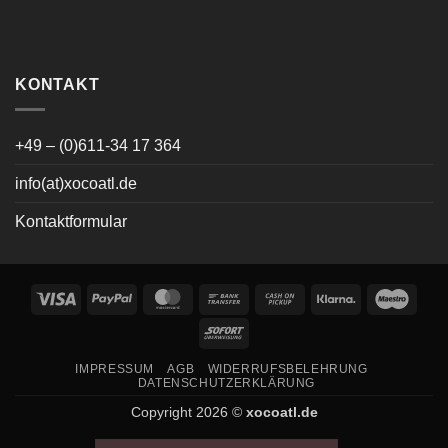
KONTAKT
+49 – (0)611-34 17 364
info(at)xocoatl.de
Kontaktformular
Visa
PayPal
MasterCard
Bank
Cash
Klarna
Maes
Transfer
on
Sofort
Pickup
IMPRESSUM
AGB
WIDERRUFSBELEHRUNG
DATENSCHUTZERKLÄRUNG
Copyright 2026 ©
xocoatl.de