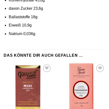
Kohlenhydrate 43,6g
davon Zucker 23,6g
Ballaststoffe 18g
Eiweiß 10,9g
Natrium 0,036g
DAS KÖNNTE DIR AUCH GEFALLEN …
Zur
Zur
Wunschliste
Wunschliste
hinzufügen
hinzufügen