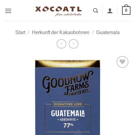
Zum
0
Inhalt
springen
Start
/
Herkunft der Kakaobohnen
/
Guatemala
Zur
Wunschliste
hinzufügen