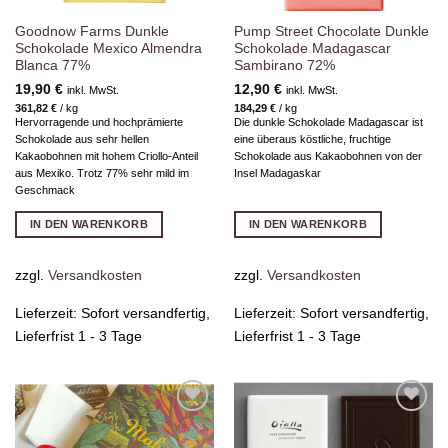
Goodnow Farms Dunkle
Pump Street Chocolate Dunkle
Schokolade Mexico Almendra
Schokolade Madagascar
Blanca 77%
Sambirano 72%
19,90
€
12,90
€
inkl. MwSt.
inkl. MwSt.
361,82
€
/
kg
184,29
€
/
kg
Hervorragende und hochprämierte
Die dunkle Schokolade Madagascar ist
Schokolade aus sehr hellen
eine überaus köstliche, fruchtige
Kakaobohnen mit hohem Criollo-Anteil
Schokolade aus Kakaobohnen von der
aus Mexiko. Trotz 77% sehr mild im
Insel Madagaskar
Geschmack
IN DEN WARENKORB
IN DEN WARENKORB
zzgl.
Versandkosten
zzgl.
Versandkosten
Lieferzeit:
Sofort versandfertig,
Lieferzeit:
Sofort versandfertig,
Lieferfrist 1 - 3 Tage
Lieferfrist 1 - 3 Tage
Zur
Zur
Wunschliste
Wunschliste