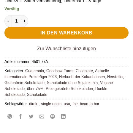
Lieferzeit:
Sofort versandfertig, Lieferfrist 1 - 3 Tage
Vorrätig
Goodnow Farms Dunkle Schokolade Guatemala Asochivite 77
IN DEN WARENKORB
Zur Wunschliste hinzufügen
Artikelnummer:
4501-77A
Kategorien:
Guatemala
,
Goodnow Farms Chocolate
,
Aktuelle
internationale Preisträger 2023
,
Herkunft der Kakaobohnen
,
Hersteller
,
Glutenfreie Schokolade
,
Schokolade ohne Sojalezithin
,
Vegane
Schokolade
,
über 75%
,
Preisgekrönte Schokoladen
,
Dunkle
Schokolade
,
Schokolade
Schlagwörter:
direkt
,
single origin
,
usa
,
fair
,
bean to bar