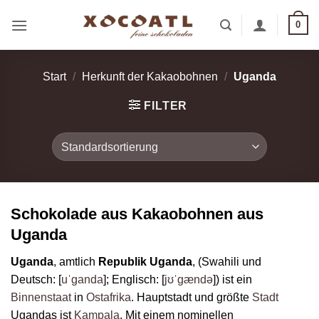
Zum
0
Inhalt
springen
Start
/
Herkunft der Kakaobohnen
/
Uganda
FILTER
Schokolade aus Kakaobohnen aus
Uganda
Uganda
, amtlich
Republik Uganda
, (Swahili und
Deutsch: [
uˈganda
]; Englisch: [
jʊˈgændə
]) ist ein
Binnenstaat
in
Ostafrika
. Hauptstadt und größte
Stadt
Ugandas ist
Kampala
. Mit einem nominellen