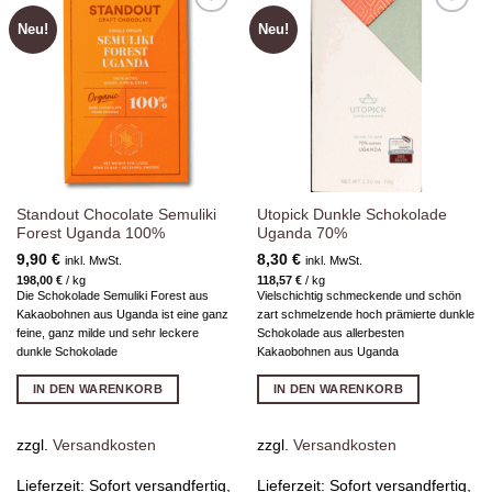
Neu!
Neu!
Zur
Zur
Wunschliste
Wunschliste
hinzufügen
hinzufügen
Standout Chocolate Semuliki
Utopick Dunkle Schokolade
Forest Uganda 100%
Uganda 70%
9,90
€
8,30
€
inkl. MwSt.
inkl. MwSt.
198,00
€
/
kg
118,57
€
/
kg
Die Schokolade Semuliki Forest aus
Vielschichtig schmeckende und schön
Kakaobohnen aus Uganda ist eine ganz
zart schmelzende hoch prämierte dunkle
feine, ganz milde und sehr leckere
Schokolade aus allerbesten
dunkle Schokolade
Kakaobohnen aus Uganda
IN DEN WARENKORB
IN DEN WARENKORB
zzgl.
Versandkosten
zzgl.
Versandkosten
Lieferzeit:
Sofort versandfertig,
Lieferzeit:
Sofort versandfertig,