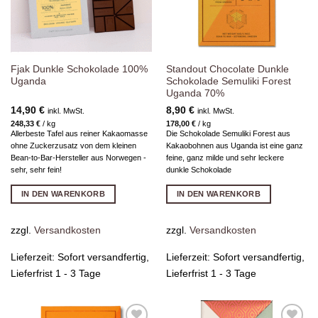
Fjak Dunkle Schokolade 100%
Standout Chocolate Dunkle
Uganda
Schokolade Semuliki Forest
Uganda 70%
14,90
€
8,90
€
inkl. MwSt.
inkl. MwSt.
248,33
€
/
kg
178,00
€
/
kg
Allerbeste Tafel aus reiner Kakaomasse
Die Schokolade Semuliki Forest aus
ohne Zuckerzusatz von dem kleinen
Kakaobohnen aus Uganda ist eine ganz
Bean-to-Bar-Hersteller aus Norwegen -
feine, ganz milde und sehr leckere
sehr, sehr fein!
dunkle Schokolade
IN DEN WARENKORB
IN DEN WARENKORB
zzgl.
Versandkosten
zzgl.
Versandkosten
Lieferzeit:
Sofort versandfertig,
Lieferzeit:
Sofort versandfertig,
Lieferfrist 1 - 3 Tage
Lieferfrist 1 - 3 Tage