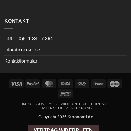
KONTAKT
+49 – (0)611-34 17 364
info(at)xocoatl.de
Kontaktformular
Visa
PayPal
MasterCard
Bank
Cash
Klarna
Maes
Transfer
on
Sofort
Pickup
IMPRESSUM
AGB
WIDERRUFSBELEHRUNG
DATENSCHUTZERKLÄRUNG
Copyright 2026 ©
xocoatl.de
VERTRAG WIDERRUFEN