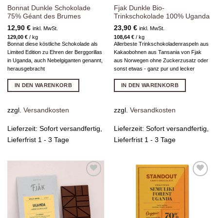
Bonnat Dunkle Schokolade
Fjak Dunkle Bio-
75% Géant des Brumes
Trinkschokolade 100% Uganda
12,90
€
23,90
€
inkl. MwSt.
inkl. MwSt.
129,00
€
/
kg
108,64
€
/
kg
Bonnat diese köstliche Schokolade als
Allerbeste Trinkschokoladenraspeln aus
Limited Edition zu Ehren der Berggorillas
Kakaobohnen aus Tansania von Fjak
in Uganda, auch Nebelgiganten genannt,
aus Norwegen ohne Zuckerzusatz oder
herausgebracht
sonst etwas - ganz pur und lecker
IN DEN WARENKORB
IN DEN WARENKORB
zzgl.
Versandkosten
zzgl.
Versandkosten
Lieferzeit:
Sofort versandfertig,
Lieferzeit:
Sofort versandfertig,
Lieferfrist 1 - 3 Tage
Lieferfrist 1 - 3 Tage
Zur
Zur
Wunschliste
Wunschliste
hinzufügen
hinzufügen