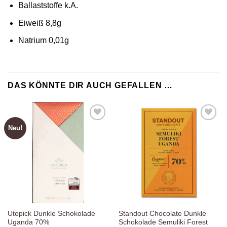
Ballaststoffe k.A.
Eiweiß 8,8g
Natrium 0,01g
DAS KÖNNTE DIR AUCH GEFALLEN …
Neu!
Zur
Zur
Wunschliste
Wunschliste
hinzufügen
hinzufügen
Utopick Dunkle Schokolade
Standout Chocolate Dunkle
Uganda 70%
Schokolade Semuliki Forest