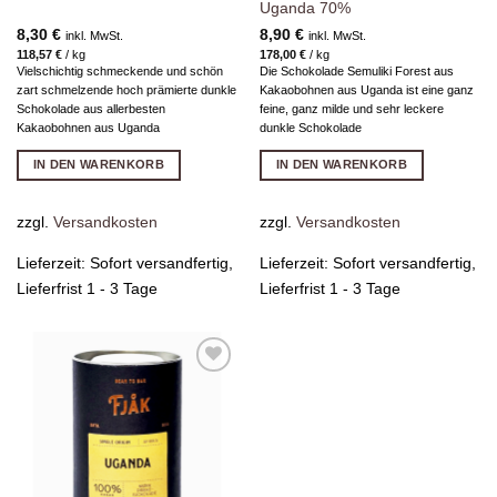
Uganda 70%
8,30
€
8,90
€
inkl. MwSt.
inkl. MwSt.
118,57
€
/
kg
178,00
€
/
kg
Vielschichtig schmeckende und schön
Die Schokolade Semuliki Forest aus
zart schmelzende hoch prämierte dunkle
Kakaobohnen aus Uganda ist eine ganz
Schokolade aus allerbesten
feine, ganz milde und sehr leckere
Kakaobohnen aus Uganda
dunkle Schokolade
IN DEN WARENKORB
IN DEN WARENKORB
zzgl.
Versandkosten
zzgl.
Versandkosten
Lieferzeit:
Sofort versandfertig,
Lieferzeit:
Sofort versandfertig,
Lieferfrist 1 - 3 Tage
Lieferfrist 1 - 3 Tage
Zur
Wunschliste
hinzufügen