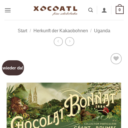
Zum
0
Inhalt
springen
Start
/
Herkunft der Kakaobohnen
/
Uganda
wieder da!
Zur
Wunschliste
hinzufügen