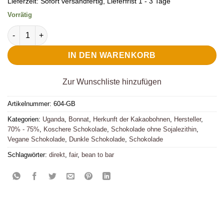
Lieferzeit:
Sofort versandfertig, Lieferfrist 1 - 3 Tage
Vorrätig
Bonnat Dunkle Schokolade 75% Géant des Brumes Menge
IN DEN WARENKORB
Zur Wunschliste hinzufügen
Artikelnummer:
604-GB
Kategorien:
Uganda
,
Bonnat
,
Herkunft der Kakaobohnen
,
Hersteller
,
70% - 75%
,
Koschere Schokolade
,
Schokolade ohne Sojalezithin
,
Vegane Schokolade
,
Dunkle Schokolade
,
Schokolade
Schlagwörter:
direkt
,
fair
,
bean to bar