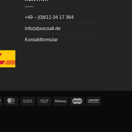
+49 – (0)611-34 17 364
info(at)xocoatl.de
Kontaktformular
PayPal
MasterCard
Bank
Cash
Klarna
Maestro
Sofort
Transfer
on
Pickup