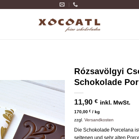
Rózsavölgyi Cs
Schokolade Por
Zur
Wunschliste
hinzufügen
11,90
€
inkl. MwSt.
170,00
€
/
kg
zzgl.
Versandkosten
Die Schokolade Porcelana ist
seltenen und sehr alten Po