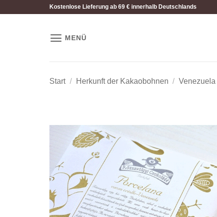
Zum
Kostenlose Lieferung ab 69 € innerhalb Deutschlands
Inhalt
springen
MENÜ
Start
/
Herkunft der Kakaobohnen
/
Venezuela