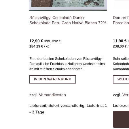
Rózsavölgyi Csokoládé Dunkle
Domori 
Schokolade Peru Gran Nativo Blanco 72%
Porcelan
12,90
€
11,90
€
inkl. MwSt.
184,29
€
/
kg
238,00
€
Eine der besten Schokoladen von Rózsavölgyi!
Sehr selte
Fantastische Fruchtassoziationen wechseln sich
Kakaobohn
ab mit feinsten Schokoladennoten.
Kakaoboh
IN DEN WARENKORB
WEIT
zzgl.
Versandkosten
zzgl.
Ver
Lieferzeit:
Sofort versandfertig, Lieferfrist 1
Lieferzei
- 3 Tage