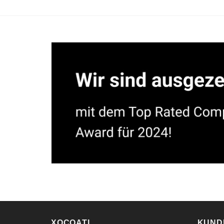
XOCOATL
KUND