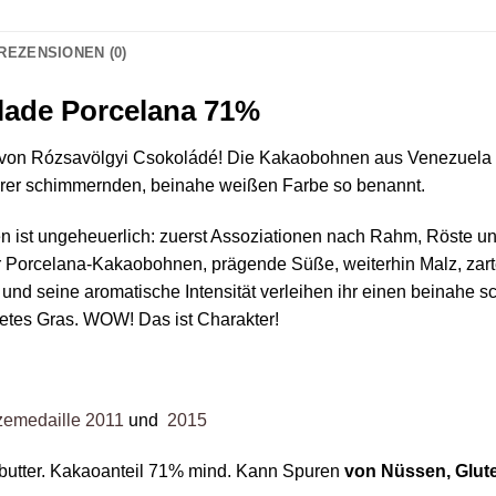
REZENSIONEN (0)
lade Porcelana 71%
f von Rózsavölgyi Csokoládé! Die Kakaobohnen aus Venezuela 
ihrer schimmernden, beinahe weißen Farbe so benannt.
ist ungeheuerlich: zuerst Assoziationen nach Rahm, Röste und 
r Porcelana-Kakaobohnen, prägende Süße, weiterhin Malz, zarte
 und seine aromatische Intensität verleihen ihr einen beinahe 
etes Gras. WOW! Das ist Charakter!
zemedaille 2011
und
2015
butter. Kakaoanteil 71% mind. Kann Spuren
von Nüssen, Glut