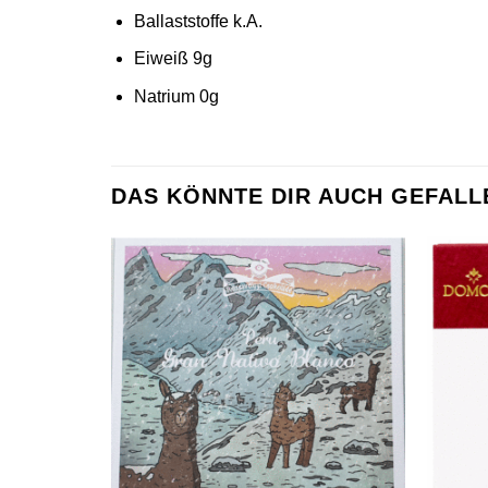
Ballaststoffe k.A.
Eiweiß 9g
Natrium 0g
DAS KÖNNTE DIR AUCH GEFALL
Zur
Wunschliste
hinzufügen