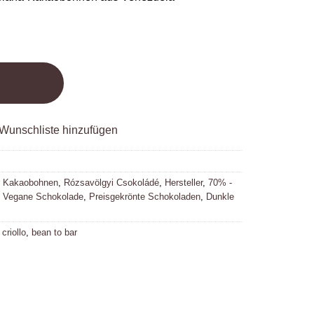
Wunschliste hinzufügen
r Kakaobohnen
,
Rózsavölgyi Csokoládé
,
Hersteller
,
70% -
,
Vegane Schokolade
,
Preisgekrönte Schokoladen
,
Dunkle
,
criollo
,
bean to bar