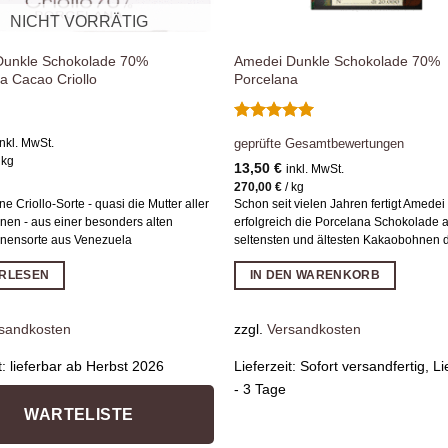
NICHT VORRÄTIG
Dunkle Schokolade 70%
Amedei Dunkle Schokolade 70%
a Cacao Criollo
Porcelana
Bewertet
geprüfte Gesamtbewertungen
inkl. MwSt.
mit
5
von
/
kg
5
13,50
€
inkl. MwSt.
270,00
€
/
kg
ne Criollo-Sorte - quasi die Mutter aller
Schon seit vielen Jahren fertigt Amedei
en - aus einer besonders alten
erfolgreich die Porcelana Schokolade 
nensorte aus Venezuela
seltensten und ältesten Kakaobohnen d
ERLESEN
IN DEN WARENKORB
sandkosten
zzgl.
Versandkosten
t:
lieferbar ab Herbst 2026
Lieferzeit:
Sofort versandfertig, Lie
- 3 Tage
WARTELISTE