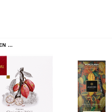
EN …
Zur
Wunschliste
Wuns
hinzufügen
hin