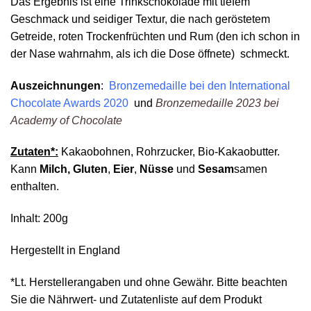
Das Ergebnis ist eine Trinkschokolade mit tiefem
Geschmack und seidiger Textur, die nach geröstetem
Getreide, roten Trockenfrüchten und Rum (den ich schon in
der Nase wahrnahm, als ich die Dose öffnete) schmeckt.
Auszeichnungen
:
Bronzemedaille bei den International
Chocolate Awards 2020
und
Bronzemedaille 2023 bei
Academy of Chocolate
Zutaten*:
Kakaobohnen, Rohrzucker, Bio-Kakaobutter.
Kann
Milch,
Gluten
,
Eier
,
Nüsse
und
Sesam
samen
enthalten.
Inhalt: 200g
Hergestellt in England
*Lt. Herstellerangaben und ohne Gewähr. Bitte beachten
Sie die Nährwert- und Zutatenliste auf dem Produkt