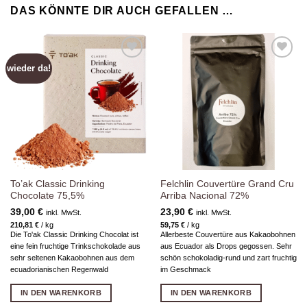
DAS KÖNNTE DIR AUCH GEFALLEN …
wieder da!
Zur
Zur
Wunschliste
Wunschliste
hinzufügen
hinzufügen
To’ak Classic Drinking
Felchlin Couvertüre Grand Cru
Chocolate 75,5%
Arriba Nacional 72%
39,00
€
23,90
€
inkl. MwSt.
inkl. MwSt.
210,81
€
/
kg
59,75
€
/
kg
Die To'ak Classic Drinking Chocolat ist
Allerbeste Couvertüre aus Kakaobohnen
eine fein fruchtige Trinkschokolade aus
aus Ecuador als Drops gegossen. Sehr
sehr seltenen Kakaobohnen aus dem
schön schokoladig-rund und zart fruchtig
ecuadorianischen Regenwald
im Geschmack
IN DEN WARENKORB
IN DEN WARENKORB