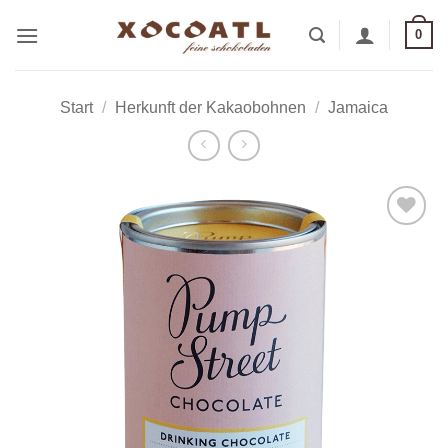
Zum
0
Inhalt
springen
Start
/
Herkunft der Kakaobohnen
/
Jamaica
Zur
Wunschliste
hinzufügen