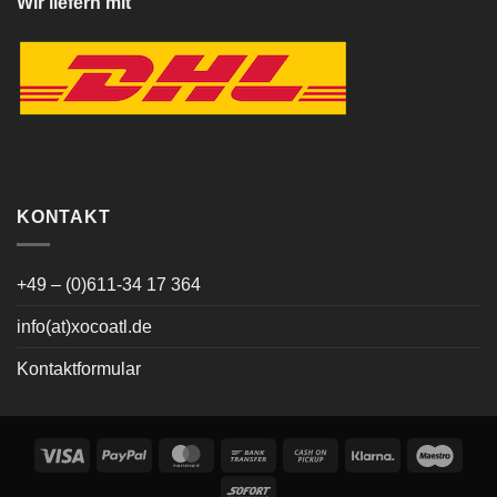
Wir liefern mit
KONTAKT
+49 – (0)611-34 17 364
info(at)xocoatl.de
Kontaktformular
Visa
PayPal
MasterCard
Bank
Cash
Klarna
Maes
Transfer
on
Sofort