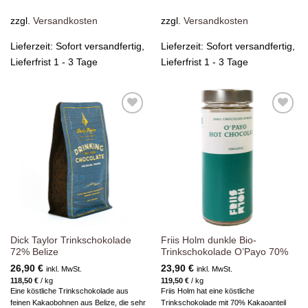
zzgl.
Versandkosten
zzgl.
Versandkosten
Lieferzeit:
Sofort versandfertig,
Lieferzeit:
Sofort versandfertig,
Lieferfrist 1 - 3 Tage
Lieferfrist 1 - 3 Tage
Zur
Zur
Wunschliste
Wunschliste
hinzufügen
hinzufügen
Dick Taylor Trinkschokolade
Friis Holm dunkle Bio-
72% Belize
Trinkschokolade O’Payo 70%
26,90
€
23,90
€
inkl. MwSt.
inkl. MwSt.
118,50
€
/
kg
119,50
€
/
kg
Eine köstliche Trinkschokolade aus
Friis Holm hat eine köstliche
feinen Kakaobohnen aus Belize, die sehr
Trinkschokolade mit 70% Kakaoanteil