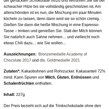
der gehackten Schokolade hinzu und verrühren Sie sie bei
schwacher Hitze bis sie vollständig geschmolzen ist. Am
allerschönsten ist es nun, die Mischung ein paar Minuten
köcheln zu lassen, denn dann wird sie so schön cremig.
Gießen Sie dann die heiße Mischung in eine Espresso-
Tasse – trinken und genießen Sie. Statt der Milch können
Sie natürlich auch Sahne nehmen… und vielleicht noch
etwas Chili dazu… wie Sie wollen…
Auszeichnungen:
Bronzemedaille Academy of
Chocolate 2017
und
dto. Goldmedaille 2021
Zutaten*:
Kakaobohnen und Rohrzucker. Kakaoanteil 72%
mind. Kann Spuren von
Milch, Gluten
,
Erdnüssen
und
Schalenfrüchten
enthalten.
Inhalt:
227g
Der Preis bezieht sich auf die Trinkschokolade ohne den