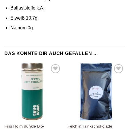
Ballaststoffe k.A.
Eiweiß 10,7g
Natrium 0g
DAS KÖNNTE DIR AUCH GEFALLEN …
Zur
Zur
Wunschliste
Wunschliste
hinzufügen
hinzufügen
Friis Holm dunkle Bio-
Felchlin Trinkschokolade