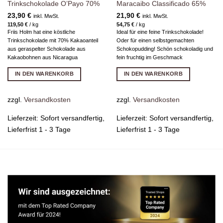
Trinkschokolade O’Payo 70%
Maracaibo Classificado 65%
23,90
€
21,90
€
inkl. MwSt.
inkl. MwSt.
119,50
€
/
kg
54,75
€
/
kg
Friis Holm hat eine köstliche
Ideal für eine feine Trinkschokolade!
Trinkschokolade mit 70% Kakaoanteil
Oder für einen selbstgemachten
aus geraspelter Schokolade aus
Schokopudding! Schön schokoladig und
Kakaobohnen aus Nicaragua
fein fruchtig im Geschmack
IN DEN WARENKORB
IN DEN WARENKORB
zzgl.
Versandkosten
zzgl.
Versandkosten
Lieferzeit:
Sofort versandfertig,
Lieferzeit:
Sofort versandfertig,
Lieferfrist 1 - 3 Tage
Lieferfrist 1 - 3 Tage