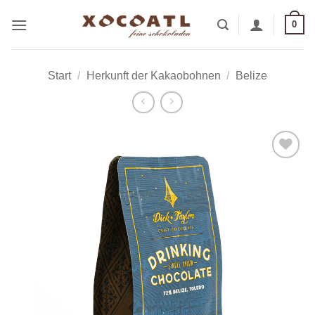
Zum
0
Inhalt
springen
Start
/
Herkunft der Kakaobohnen
/
Belize
Zur
Wunschliste
hinzufügen