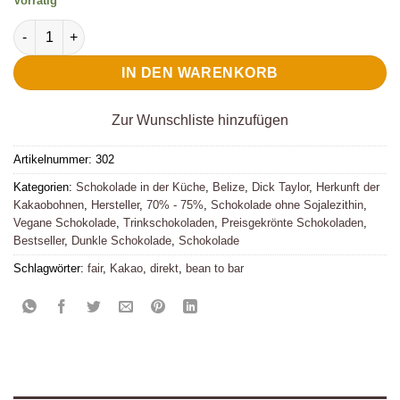
Vorrätig
Dick Taylor Trinkschokolade 72% Belize Menge
IN DEN WARENKORB
Zur Wunschliste hinzufügen
Artikelnummer:
302
Kategorien:
Schokolade in der Küche
,
Belize
,
Dick Taylor
,
Herkunft der
Kakaobohnen
,
Hersteller
,
70% - 75%
,
Schokolade ohne Sojalezithin
,
Vegane Schokolade
,
Trinkschokoladen
,
Preisgekrönte Schokoladen
,
Bestseller
,
Dunkle Schokolade
,
Schokolade
Schlagwörter:
fair
,
Kakao
,
direkt
,
bean to bar