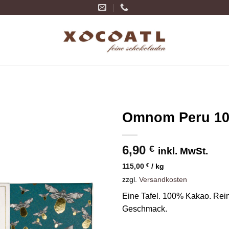
Omnom Peru 1
Zur
6,90
Wunschliste
€
inkl. MwSt.
hinzufügen
115,00
€
/
kg
zzgl.
Versandkosten
Eine Tafel. 100% Kakao. Rei
Geschmack.