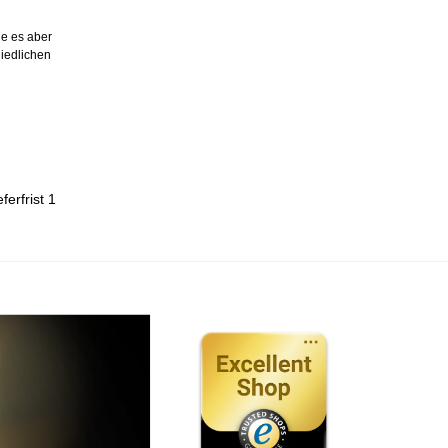
ie es aber
hiedlichen
ferfrist 1