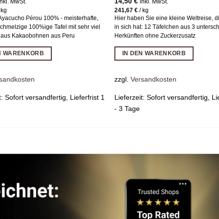
14,50
€
inkl. MwSt.
inkl. MwSt.
/
kg
241,67
€
/
kg
yacucho Pérou 100% - meisterhafte,
Hier haben Sie eine kleine Weltreise, d
schmelzige 100%ige Tafel mit sehr viel
in sich hat: 12 Täfelchen aus 3 untersc
 aus Kakaobohnen aus Peru
Herkünften ohne Zuckerzusatz
EN WARENKORB
IN DEN WARENKORB
sandkosten
zzgl.
Versandkosten
t:
Sofort versandfertig, Lieferfrist 1
Lieferzeit:
Sofort versandfertig, Lie
- 3 Tage