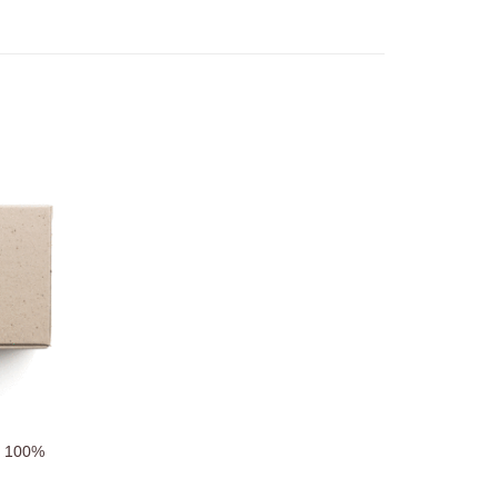
Zur
chliste
zufügen
x 100%