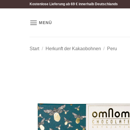
Zum
Kostenlose Lieferung ab 69 € innerhalb Deutschlands
Inhalt
springen
MENÜ
Start
/
Herkunft der Kakaobohnen
/
Peru