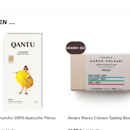
EN …
wieder da!
Zur
Wunschliste
Wuns
hinzufügen
hin
huncho 100% Ayacucho Pérou
Amaro Marco Colzani Tasting Bo