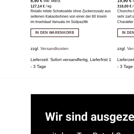
8,90
€
15,90
€
inkl. MwSt.
127,14
€
/
kg
318,00
€
Relativ milde Schokoalde ohne Zuckerzusatz aus
Chuncho A
seltenen Kakaobohnen von einer der 80 Inseln
sehr zart 
im Inselstaat Vanuatu im Südpazifik
Charakter
IN DEN WARENKORB
IN D
zzgl.
Versandkosten
zzgl.
Ver
Lieferzeit:
Sofort versandfertig, Lieferfrist 1
Lieferzei
- 3 Tage
- 3 Tage