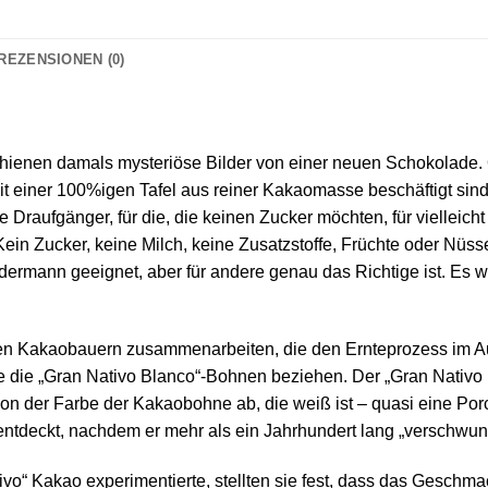
REZENSIONEN (0)
hienen damals mysteriöse Bilder von einer neuen Schokolade. 
mit einer 100%igen Tafel aus reiner Kakaomasse beschäftigt si
ie Draufgänger, für die, die keinen Zucker möchten, für vielle
Kein Zucker, keine Milch, keine Zusatzstoffe, Früchte oder Nüs
edermann geeignet, aber für andere genau das Richtige ist. Es 
den Kakaobauern zusammenarbeiten, die den Ernteprozess im Au
die „Gran Nativo Blanco“-Bohnen beziehen. Der „Gran Nativo Bl
n der Farbe der Kakaobohne ab, die weiß ist – quasi eine Porc
ntdeckt, nachdem er mehr als ein Jahrhundert lang „verschwun
ivo“ Kakao experimentierte, stellten sie fest, dass das Gesch