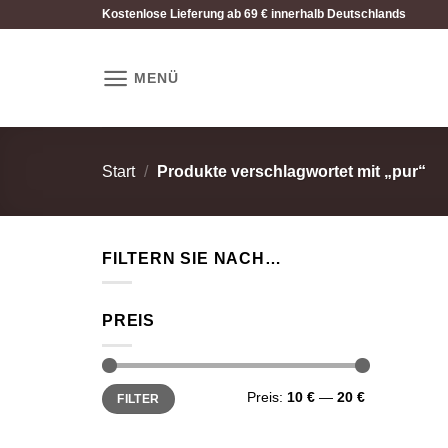
Zum
Kostenlose Lieferung ab 69 € innerhalb Deutschlands
Inhalt
springen
MENÜ
Start
/
Produkte verschlagwortet mit „pur“
FILTERN SIE NACH…
PREIS
Min.
Max.
Preis:
10 €
—
20 €
FILTER
Preis
Preis