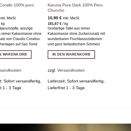
 Corallo 100% puro
Karuna Pure Dark 100% Peru
Chuncho
10,90
€
inkl. MwSt.
inkl. MwSt.
/
kg
181,67
€
/
kg
geschöpfte, würzige
Großartige Tafel aus reiner
s reiner Kakaomasse ohne
Kakaomasse ohne Zuckerzusatz mit
atz von Claudio Corallos
wunderbaren Fruchtassoziationen
Plantagen auf Sao Tomé
und ganz fantastischem Schmelz
EN WARENKORB
IN DEN WARENKORB
rsandkosten
zzgl.
Versandkosten
it:
Sofort versandfertig,
Lieferzeit:
Sofort versandfertig,
st 1 - 3 Tage
Lieferfrist 1 - 3 Tage