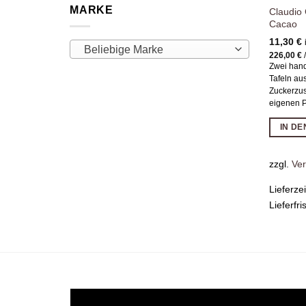
MARKE
Claudio
Cacao
11,30
€
Beliebige Marke
226,00
€
Zwei hand
Tafeln au
Zuckerzus
eigenen 
IN D
zzgl.
Ve
Lieferze
Lieferfri