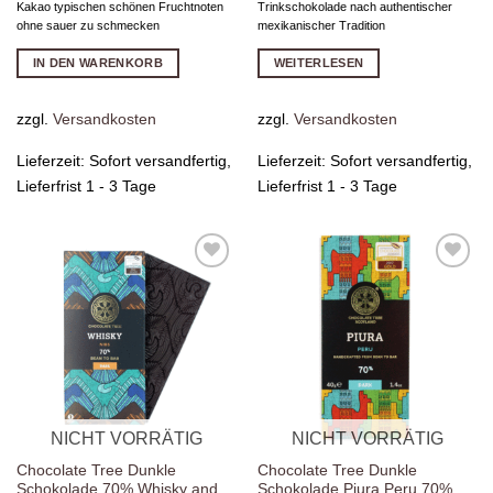
Kakao typischen schönen Fruchtnoten
Trinkschokolade nach authentischer
ohne sauer zu schmecken
mexikanischer Tradition
IN DEN WARENKORB
WEITERLESEN
zzgl.
Versandkosten
zzgl.
Versandkosten
Lieferzeit:
Sofort versandfertig,
Lieferzeit:
Sofort versandfertig,
Lieferfrist 1 - 3 Tage
Lieferfrist 1 - 3 Tage
Zur
Zur
Wunschliste
Wunschliste
hinzufügen
hinzufügen
NICHT VORRÄTIG
NICHT VORRÄTIG
Chocolate Tree Dunkle
Chocolate Tree Dunkle
Schokolade 70% Whisky and
Schokolade Piura Peru 70%