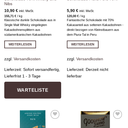
Nibs
10,90
€
5,90
€
inkl. MwSt.
inkl. MwSt.
155,71
€
/
kg
120,00
€
/
kg
Klassische dunkle Schokolade aus in
Fantastische Schokolade mit 70%
Single Malt Whisky eingelegten
Kakaoanteil aus seltenen Kakaobohnen -
Kakaobohnensplittern aus
direkt bezogen von Kleinstbauern aus
südamerikanischen Kakaobohnen
dem Piura-Tal in Peru
WEITERLESEN
WEITERLESEN
zzgl.
Versandkosten
zzgl.
Versandkosten
Lieferzeit:
Sofort versandfertig,
Lieferzeit:
Derzeit nicht
Lieferfrist 1 - 3 Tage
lieferbar
WARTELISTE
Zur
Zur
Wunschliste
Wunschliste