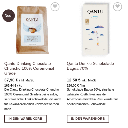
Neu!
Zur
Zur
Wunschliste
Wunschliste
hinzufügen
hinzufügen
Qantu Drinking Chocolate
Qantu Dunkle Schokolade
Chuncho 100% Ceremonial
Bagua 70%
Grade
37,90
€
12,50
€
inkl. MwSt.
inkl. MwSt.
168,44
€
/
kg
250,00
€
/
kg
Die Qantu Drinking Chocolate Chuncho
Schokolade Bagua 70%, eine lang
100% Ceremonial Grade ist eine milde,
gehütete Köstlichkeit aus dem
sehr köstliche Trinkschokolade, die auch
Amazonas-Urwald in Peru wurde zur
für Kakaozeremonien verwedet werden
hochprämierten Schokolade
kann
IN DEN WARENKORB
IN DEN WARENKORB