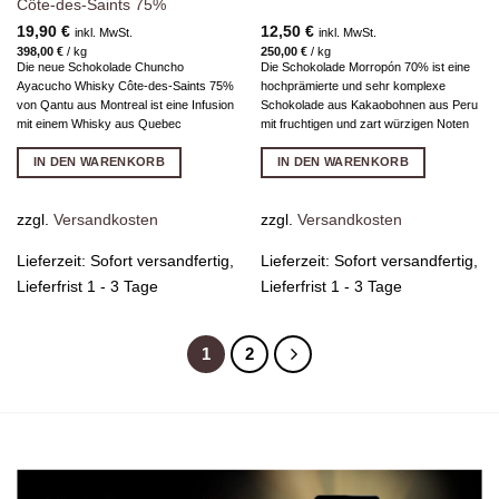
Côte-des-Saints 75%
19,90
€
12,50
€
inkl. MwSt.
inkl. MwSt.
398,00
€
/
kg
250,00
€
/
kg
Die neue Schokolade Chuncho
Die Schokolade Morropón 70% ist eine
Ayacucho Whisky Côte-des-Saints 75%
hochprämierte und sehr komplexe
von Qantu aus Montreal ist eine Infusion
Schokolade aus Kakaobohnen aus Peru
mit einem Whisky aus Quebec
mit fruchtigen und zart würzigen Noten
IN DEN WARENKORB
IN DEN WARENKORB
zzgl.
Versandkosten
zzgl.
Versandkosten
Lieferzeit:
Sofort versandfertig,
Lieferzeit:
Sofort versandfertig,
Lieferfrist 1 - 3 Tage
Lieferfrist 1 - 3 Tage
1
2