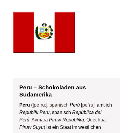
Peru – Schokoladen aus
Südamerika
Peru
([
peˈruː
],
spanisch
Perú
[
peˈɾu
]; amtlich
Republik Peru
, spanisch
República del
Perú
,
Aymara
Piruw Republika
,
Quechua
Piruw Suyu
) ist ein Staat im westlichen