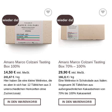
wieder da!
wieder da!
Zur
Zur
Wunschliste
Wunschliste
hinzufügen
hinzufügen
Amaro Marco Colzani Tasting
Amaro Marco Colzani Tasting
Box 100%
Box 70% – 100%
14,50
€
29,90
€
inkl. MwSt.
inkl. MwSt.
241,67
€
/
kg
166,11
€
/
kg
Hier haben Sie eine kleine Weltreise, die
Eine Weltreise in Schokolade aus Italien:
es aber in sich hat: 12 Täfelchen aus 3
Insgesamt 36 Täfelchen aus
unterschiedlichen Herkünften ohne
außergewöhnlichen Kakaobohnen von
Zuckerzusatz
70% bis 100% Kakaoanteil
IN DEN WARENKORB
IN DEN WARENKORB