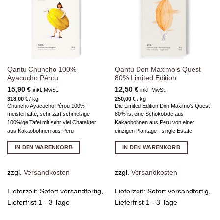
hinzufügen
hinzufügen
Qantu Chuncho 100%
Qantu Don Maximo’s Quest
Ayacucho Pérou
80% Limited Edition
15,90
€
12,50
€
inkl. MwSt.
inkl. MwSt.
318,00
€
/
kg
250,00
€
/
kg
Chuncho Ayacucho Pérou 100% -
Die Limited Edition Don Maximo’s Quest
meisterhafte, sehr zart schmelzige
80% ist eine Schokolade aus
100%ige Tafel mit sehr viel Charakter
Kakaobohnen aus Peru von einer
aus Kakaobohnen aus Peru
einzigen Plantage - single Estate
IN DEN WARENKORB
IN DEN WARENKORB
zzgl.
Versandkosten
zzgl.
Versandkosten
Lieferzeit:
Sofort versandfertig,
Lieferzeit:
Sofort versandfertig,
Lieferfrist 1 - 3 Tage
Lieferfrist 1 - 3 Tage