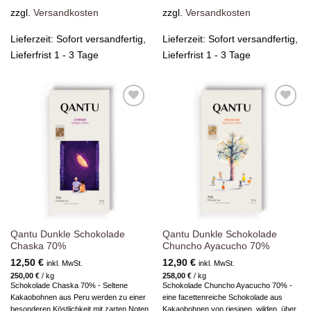
zzgl.
Versandkosten
zzgl.
Versandkosten
Lieferzeit:
Sofort versandfertig,
Lieferzeit:
Sofort versandfertig,
Lieferfrist 1 - 3 Tage
Lieferfrist 1 - 3 Tage
Zur
Zur
Wunschliste
Wunschliste
hinzufügen
hinzufügen
Qantu Dunkle Schokolade
Qantu Dunkle Schokolade
Chaska 70%
Chuncho Ayacucho 70%
12,50
€
12,90
€
inkl. MwSt.
inkl. MwSt.
250,00
€
/
kg
258,00
€
/
kg
Schokolade Chaska 70% - Seltene
Schokolade Chuncho Ayacucho 70% -
Kakaobohnen aus Peru werden zu einer
eine facettenreiche Schokolade aus
besonderen Köstlichkeit mit zarten Noten
Kakaobohnen von riesigen, wilden, über