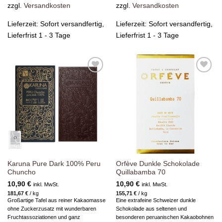
zzgl.
Versandkosten
zzgl.
Versandkosten
Lieferzeit:
Sofort versandfertig,
Lieferzeit:
Sofort versandfertig,
Lieferfrist 1 - 3 Tage
Lieferfrist 1 - 3 Tage
Zur
Zur
Wunschliste
Wunschliste
hinzufügen
hinzufügen
Karuna Pure Dark 100% Peru
Orfève Dunkle Schokolade
Chuncho
Quillabamba 70
10,90
€
10,90
€
inkl. MwSt.
inkl. MwSt.
181,67
€
/
kg
155,71
€
/
kg
Großartige Tafel aus reiner Kakaomasse
Eine extrafeine Schweizer dunkle
ohne Zuckerzusatz mit wunderbaren
Schokolade aus seltenen und
Fruchtassoziationen und ganz
besonderen peruanischen Kakaobohnen