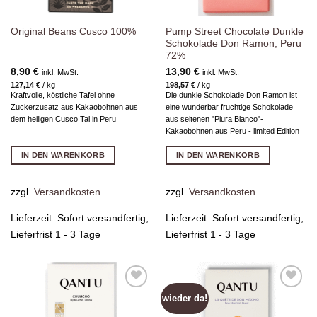
Pump Street Chocolate Dunkle
Original Beans Cusco 100%
Schokolade Don Ramon, Peru
72%
8,90
€
13,90
€
inkl. MwSt.
inkl. MwSt.
127,14
€
/
kg
198,57
€
/
kg
Kraftvolle, köstliche Tafel ohne
Die dunkle Schokolade Don Ramon ist
Zuckerzusatz aus Kakaobohnen aus
eine wunderbar fruchtige Schokolade
dem heiligen Cusco Tal in Peru
aus seltenen "Piura Blanco"-
Kakaobohnen aus Peru - limited Edition
IN DEN WARENKORB
IN DEN WARENKORB
zzgl.
Versandkosten
zzgl.
Versandkosten
Lieferzeit:
Sofort versandfertig,
Lieferzeit:
Sofort versandfertig,
Lieferfrist 1 - 3 Tage
Lieferfrist 1 - 3 Tage
wieder da!
Zur
Zur
Wunschliste
Wunschliste