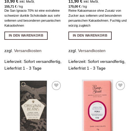
10,90
€
11,90
€
inkl. MwSt.
inkl. MwSt.
155,71
€
/
kg
170,00
€
/
kg
Die San Ignacio 70% ist eine extrafeine
Reine Kakaomasse ohne Zusatz von
schweizer dunkle Schokolade aus sehr
Zucker aus seltenen und besonderen
seltenen und besonderen peruanischen
peruanischen Kakaobohnen. Fuchtig und
Kakaobohnen
würzig zugleich
IN DEN WARENKORB
IN DEN WARENKORB
zzgl.
Versandkosten
zzgl.
Versandkosten
Lieferzeit:
Sofort versandfertig,
Lieferzeit:
Sofort versandfertig,
Lieferfrist 1 - 3 Tage
Lieferfrist 1 - 3 Tage
Zur
Zur
Wunschliste
Wunschliste
hinzufügen
hinzufügen