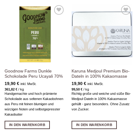
Zur
Zur
Wunschliste
Wunschliste
hinzufügen
hinzufügen
Goodnow Farms Dunkle
Karuna Medjoul Premium Bio-
Schokolade Peru Ucayali 70%
Dateln in 100% Kakaomasse
19,90
€
19,90
€
inkl. MwSt.
inkl. MwSt.
361,82
€
/
kg
99,50
€
/
kg
Handgemachte und hoch prämierte
Richtig große und weiche und süße Bio-
Schokolade aus seltenen Kakaobohnen
Medjoul-Dateln in 100% Kakaomasse
aus Peru mit feinen blumigen und
gehüllt - ganz besonders. Ohne Zusatz
würzigen Noten und selbstgepresster
von Zucker.
Kakaobutter
IN DEN WARENKORB
IN DEN WARENKORB