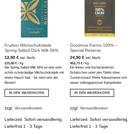
hinzufügen
hinzufügen
Fruition Milchschokolade
Goodnow Farms 100% –
Spring Salted Dark Milk 56%
Special Reserve
12,90
€
24,90
€
inkl. MwSt.
inkl. MwSt.
215,00
€
/
kg
452,73
€
/
kg
Die Spring Salted Milk 56% ist eine sehr
Ein feines und hochprämiertes
schön schokoladige Milchschokolade mit
Schätzchen unter den Tafeln ohne
einem Hauch Salz - für mich eine der
Zuckerzusatz! Reine Kakaomasse und
Besten!
etwas selbstgepresste Kakaobutter.
IN DEN WARENKORB
IN DEN WARENKORB
zzgl.
Versandkosten
zzgl.
Versandkosten
Lieferzeit:
Sofort versandfertig,
Lieferzeit:
Sofort versandfertig,
Lieferfrist 1 - 3 Tage
Lieferfrist 1 - 3 Tage