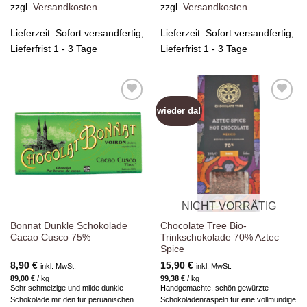
zzgl.
Versandkosten
zzgl.
Versandkosten
Lieferzeit:
Sofort versandfertig,
Lieferzeit:
Sofort versandfertig,
Lieferfrist 1 - 3 Tage
Lieferfrist 1 - 3 Tage
wieder da!
Zur
Zur
Wunschliste
Wunschliste
hinzufügen
hinzufügen
NICHT VORRÄTIG
Bonnat Dunkle Schokolade
Chocolate Tree Bio-
Cacao Cusco 75%
Trinkschokolade 70% Aztec
Spice
8,90
€
15,90
€
inkl. MwSt.
inkl. MwSt.
89,00
€
/
kg
99,38
€
/
kg
Sehr schmelzige und milde dunkle
Handgemachte, schön gewürzte
Schokolade mit den für peruanischen
Schokoladenraspeln für eine vollmundige