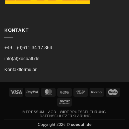
KONTAKT
+49 – (0)611-34 17 364
info(at)xocoatl.de
Kontaktformular
Visa
PayPal
MasterCard
Bank
Cash
Klarna
Maes
Transfer
on
Sofort
Pickup
IMPRESSUM
AGB
WIDERRUFSBELEHRUNG
DATENSCHUTZERKLÄRUNG
Copyright 2026 ©
xocoatl.de