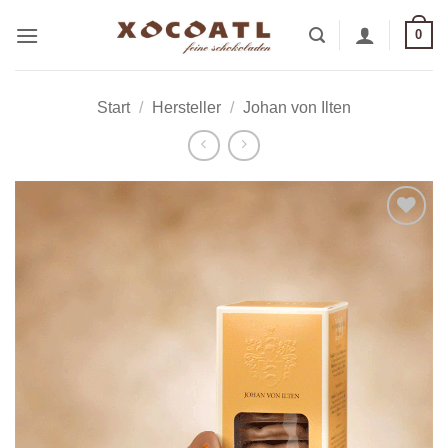
Zum
0
Inhalt
springen
Start
/
Hersteller
/
Johan von Ilten
Zur
Wunschliste
hinzufügen