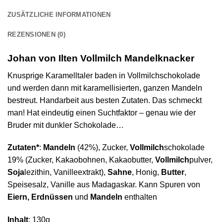
ZUSÄTZLICHE INFORMATIONEN
REZENSIONEN (0)
Johan von Ilten Vollmilch Mandelknacker
Knusprige Karamelltaler baden in Vollmilchschokolade
und werden dann mit karamellisierten, ganzen Mandeln
bestreut. Handarbeit aus besten Zutaten. Das schmeckt
man! Hat eindeutig einen Suchtfaktor – genau wie der
Bruder mit dunkler Schokolade…
Zutaten*
:
Mandeln
(42%), Zucker,
Vollmilch
schokolade
19% (Zucker, Kakaobohnen, Kakaobutter,
Vollmilch
pulver,
Soja
lezithin, Vanilleextrakt),
Sahne
, Honig,
Butter
,
Speisesalz, Vanille aus Madagaskar. Kann Spuren von
Eiern, Erdnüssen
und
Mandeln
enthalten
Inhalt
: 130g