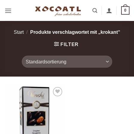
Zum
0
Inhalt
springen
Start
/
Produkte verschlagwortet mit „krokant“
FILTER
Zur
Wunschliste
hinzufügen