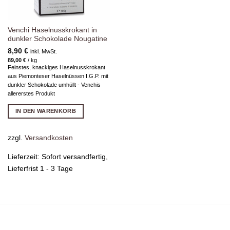
Venchi Haselnusskrokant in
dunkler Schokolade Nougatine
8,90
€
inkl. MwSt.
89,00
€
/
kg
Feinstes, knackiges Haselnusskrokant
aus Piemonteser Haselnüssen I.G.P. mit
dunkler Schokolade umhüllt - Venchis
allererstes Produkt
IN DEN WARENKORB
zzgl.
Versandkosten
Lieferzeit:
Sofort versandfertig,
Lieferfrist 1 - 3 Tage