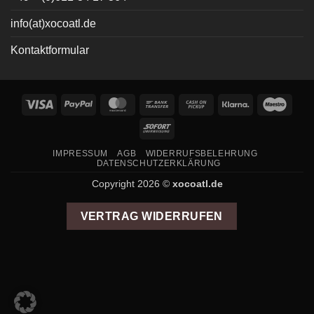
info(at)xocoatl.de
Kontaktformular
Visa
PayPal
MasterCard
Bank
Cash
Klarna
Maes
Transfer
on
Sofort
Pickup
IMPRESSUM
AGB
WIDERRUFSBELEHRUNG
DATENSCHUTZERKLÄRUNG
Copyright 2026 ©
xocoatl.de
VERTRAG WIDERRUFEN