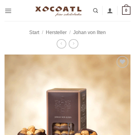
Zum
0
Inhalt
springen
Start
/
Hersteller
/
Johan von Ilten
Zur
Wunschliste
hinzufügen