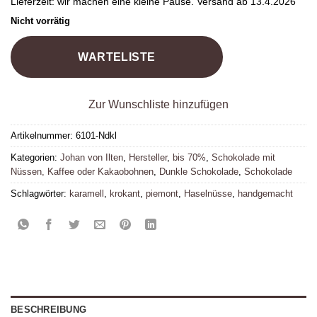
Lieferzeit:
wir machen eine kleine Pause. Versand ab 13.4.2026
Nicht vorrätig
WARTELISTE
Zur Wunschliste hinzufügen
Artikelnummer:
6101-Ndkl
Kategorien:
Johan von Ilten
,
Hersteller
,
bis 70%
,
Schokolade mit
Nüssen, Kaffee oder Kakaobohnen
,
Dunkle Schokolade
,
Schokolade
Schlagwörter:
karamell
,
krokant
,
piemont
,
Haselnüsse
,
handgemacht
BESCHREIBUNG