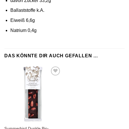
davon Zucker 33,2g
Ballaststoffe k.A.
Eiweiß 6,6g
Natrium 0,4g
DAS KÖNNTE DIR AUCH GEFALLEN …
Zur
Wunschliste
hinzufügen
Summerbird Dunkle Bio-