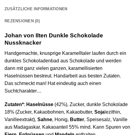
ZUSÄTZLICHE INFORMATIONEN
REZENSIONEN (0)
Johan von Ilten Dunkle Schokolade
Nussknacker
Handgemachte, knusprige Karamelltaler laufen durch ein
dunkles Schokoladenbad aus Schokolade und werden
dann mit ganz vielen ganzen, karamellisierten
Haselnüssen bestreut. Handarbeit aus besten Zutaten.
Das schmeckt man! Hat eindeutig auch einen
Suchtcharakter…
Zutaten*
:
Haselnüsse
(42%), Zucker, dunkle Schokolade
18% (Zucker, Kakaobohnen, Kakaobutter,
Soja
lezithin,
Vanilleextrakt),
Sahne
, Honig,
Butter
, Speisesalz, Vanille
aus Madagaskar. Kakaoanteil 55% mind. Kann Spuren von
Eiern, Erdnüssen
und
Mandeln
enthalten