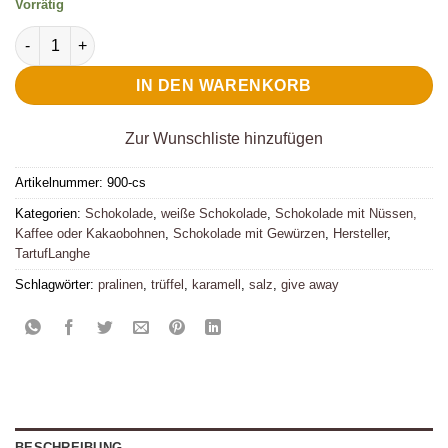
Vorrätig
TartufLanghe Trifulòt Tartufo Dolce Caramello e Sale Menge
IN DEN WARENKORB
Zur Wunschliste hinzufügen
Artikelnummer:
900-cs
Kategorien:
Schokolade
,
weiße Schokolade
,
Schokolade mit Nüssen,
Kaffee oder Kakaobohnen
,
Schokolade mit Gewürzen
,
Hersteller
,
TartufLanghe
Schlagwörter:
pralinen
,
trüffel
,
karamell
,
salz
,
give away
BESCHREIBUNG