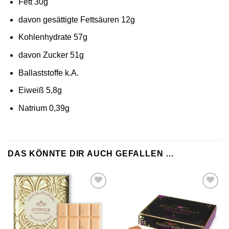
Fett 30g
davon gesättigte Fettsäuren 12g
Kohlenhydrate 57g
davon Zucker 51g
Ballaststoffe k.A.
Eiweiß 5,8g
Natrium 0,39g
DAS KÖNNTE DIR AUCH GEFALLEN …
Zur
Zur
Wunschliste
Wunschliste
hinzufügen
hinzufügen