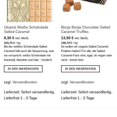
Utopick Weiße Schokolade
Booja Booja Chocolate Salted
Salted Caramel
Caramel Truffles
8,30
€
13,50
€
inkl. MwSt.
inkl. MwSt.
103,75
€
/
kg
146,74
€
/
kg
Bei der weißen Schokolade Salted
So wollen wir vegane Salted Caramel-
Caramel hält auch die Verpackung, was
Pralinen haben! Für alle, die Salted-
sie verspricht: weiße Schokolade mit
Caramel-Fans sind, egal, ob vegan oder
Karamell, Mandeln und Salz - köstlich!
nicht - immer fein!
IN DEN WARENKORB
IN DEN WARENKORB
zzgl.
Versandkosten
zzgl.
Versandkosten
Lieferzeit:
Sofort versandfertig,
Lieferzeit:
Sofort versandfertig,
Lieferfrist 1 - 3 Tage
Lieferfrist 1 - 3 Tage