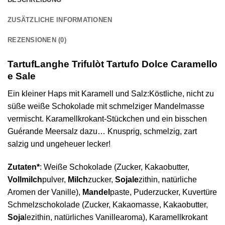
ZUSÄTZLICHE INFORMATIONEN
REZENSIONEN (0)
TartufLanghe Trifulòt Tartufo Dolce Caramello
e Sale
Ein kleiner Haps mit Karamell und Salz:Köstliche, nicht zu
süße weiße Schokolade mit schmelziger Mandelmasse
vermischt. Karamellkrokant-Stückchen und ein bisschen
Guérande Meersalz dazu… Knusprig, schmelzig, zart
salzig und ungeheuer lecker!
Zutaten*
: Weiße Schokolade (Zucker, Kakaobutter,
Vollmilch
pulver,
Milch
zucker,
Sojale
zithin, natürliche
Aromen der Vanille),
Mandel
paste, Puderzucker, Kuvertüre
Schmelzschokolade (Zucker, Kakaomasse, Kakaobutter,
Soja
lezithin, natürliches Vanillearoma), Karamellkrokant