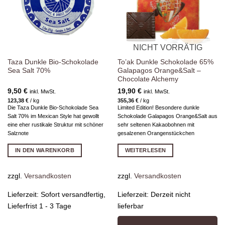
NICHT VORRÄTIG
Taza Dunkle Bio-Schokolade
To’ak Dunkle Schokolade 65%
Sea Salt 70%
Galapagos Orange&Salt –
Chocolate Alchemy
9,50
€
19,90
€
inkl. MwSt.
inkl. MwSt.
123,38
€
/
kg
355,36
€
/
kg
Die Taza Dunkle Bio-Schokolade Sea
Limited Edition! Besondere dunkle
Salt 70% im Mexican Style hat gewollt
Schokolade Galapagos Orange&Salt aus
eine eher rustikale Struktur mit schöner
sehr seltenen Kakaobohnen mit
Salznote
gesalzenen Orangenstückchen
IN DEN WARENKORB
WEITERLESEN
zzgl.
Versandkosten
zzgl.
Versandkosten
Lieferzeit:
Sofort versandfertig,
Lieferzeit:
Derzeit nicht
Lieferfrist 1 - 3 Tage
lieferbar