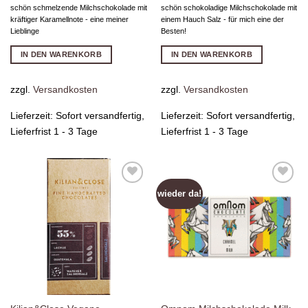
schön schmelzende Milchschokolade mit
schön schokoladige Milchschokolade mit
kräftiger Karamellnote - eine meiner
einem Hauch Salz - für mich eine der
Lieblinge
Besten!
IN DEN WARENKORB
IN DEN WARENKORB
zzgl.
Versandkosten
zzgl.
Versandkosten
Lieferzeit:
Sofort versandfertig,
Lieferzeit:
Sofort versandfertig,
Lieferfrist 1 - 3 Tage
Lieferfrist 1 - 3 Tage
wieder da!
Zur
Zur
Wunschliste
Wunschliste
hinzufügen
hinzufügen