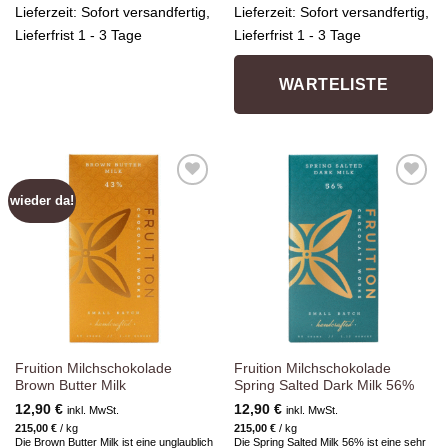
Lieferzeit:
Sofort versandfertig,
Lieferzeit:
Sofort versandfertig,
Lieferfrist 1 - 3 Tage
Lieferfrist 1 - 3 Tage
WARTELISTE
wieder da!
Zur
Zur
Wunschliste
Wunschliste
hinzufügen
hinzufügen
Fruition Milchschokolade
Fruition Milchschokolade
Brown Butter Milk
Spring Salted Dark Milk 56%
12,90
€
12,90
€
inkl. MwSt.
inkl. MwSt.
215,00
€
/
kg
215,00
€
/
kg
Die Brown Butter Milk ist eine unglaublich
Die Spring Salted Milk 56% ist eine sehr