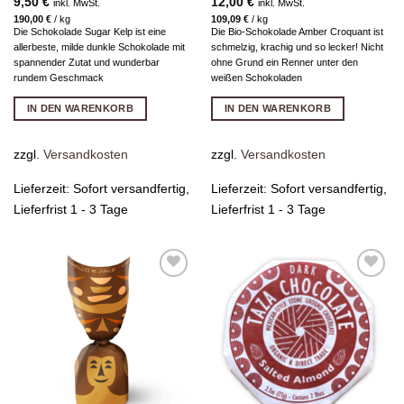
9,50
€
12,00
€
inkl. MwSt.
inkl. MwSt.
190,00
€
/
kg
109,09
€
/
kg
Die Schokolade Sugar Kelp ist eine
Die Bio-Schokolade Amber Croquant ist
allerbeste, milde dunkle Schokolade mit
schmelzig, krachig und so lecker! Nicht
spannender Zutat und wunderbar
ohne Grund ein Renner unter den
rundem Geschmack
weißen Schokoladen
IN DEN WARENKORB
IN DEN WARENKORB
zzgl.
Versandkosten
zzgl.
Versandkosten
Lieferzeit:
Sofort versandfertig,
Lieferzeit:
Sofort versandfertig,
Lieferfrist 1 - 3 Tage
Lieferfrist 1 - 3 Tage
Zur
Zur
Wunschliste
Wunschliste
hinzufügen
hinzufügen