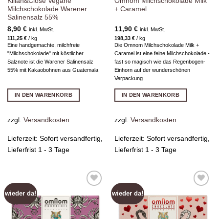
Kilian&Close Vegane
Omnom Milchschokolade Milk
Milchschokolade Warener
+ Caramel
Salinensalz 55%
8,90
€
11,90
€
inkl. MwSt.
inkl. MwSt.
111,25
€
/
kg
198,33
€
/
kg
Eine handgemachte, milchfreie
Die Omnom Milchschokolade Milk +
"Milchschokolade" mit köstlicher
Caramel ist eine feine Milchschokolade -
Salznote ist die Warener Salinensalz
fast so magisch wie das Regenbogen-
55% mit Kakaobohnen aus Guatemala
Einhorn auf der wunderschönen
Verpackung
IN DEN WARENKORB
IN DEN WARENKORB
zzgl.
Versandkosten
zzgl.
Versandkosten
Lieferzeit:
Sofort versandfertig,
Lieferzeit:
Sofort versandfertig,
Lieferfrist 1 - 3 Tage
Lieferfrist 1 - 3 Tage
wieder da!
wieder da!
Zur
Zur
Wunschliste
Wunschliste
hinzufügen
hinzufügen