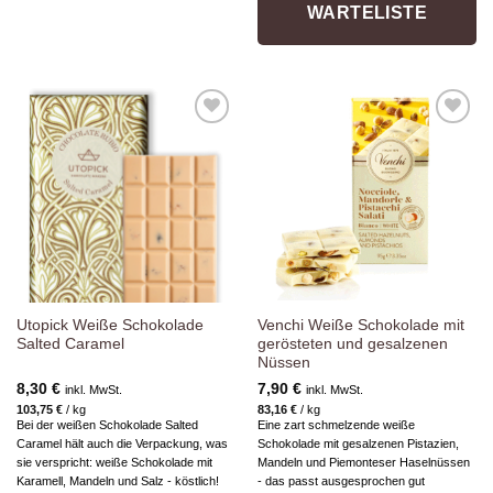
WARTELISTE
Zur
Zur
Wunschliste
Wunschliste
hinzufügen
hinzufügen
Utopick Weiße Schokolade
Venchi Weiße Schokolade mit
Salted Caramel
gerösteten und gesalzenen
Nüssen
8,30
€
7,90
€
inkl. MwSt.
inkl. MwSt.
103,75
€
/
kg
83,16
€
/
kg
Bei der weißen Schokolade Salted
Eine zart schmelzende weiße
Caramel hält auch die Verpackung, was
Schokolade mit gesalzenen Pistazien,
sie verspricht: weiße Schokolade mit
Mandeln und Piemonteser Haselnüssen
Karamell, Mandeln und Salz - köstlich!
- das passt ausgesprochen gut