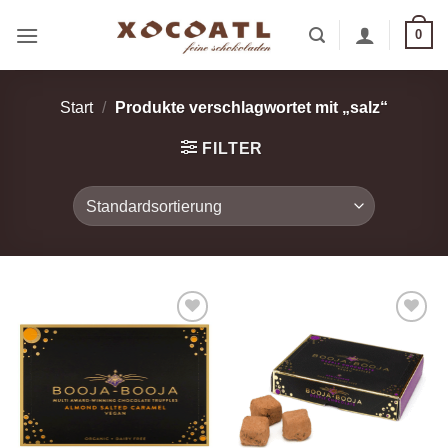
Zum
0
Inhalt
springen
Start
/
Produkte verschlagwortet mit „salz“
FILTER
Zur
Zur
Wunschliste
Wunschliste
hinzufügen
hinzufügen