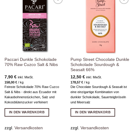
Zur
Zur
Wunschliste
Wunschliste
hinzufügen
hinzufügen
Paccari Dunkle Schokolade
Pump Street Chocolate Dunkle
70% Raw Cuzco Salt & Nibs
Schokolade Sourdough &
Seasalt 66%
7,90
€
12,50
€
inkl. MwSt.
inkl. MwSt.
158,00
€
/
kg
178,57
€
/
kg
Feinste Schokolade 70% Raw Cuzco
Die Chocolate Sourdough & Seasalt ist
Salt & Nibs - direkt aus Ecuador mit
eine einzigartige Kombination von
Kakaobohnenstückchen, Salz und
dunkler Schokolade, Sauerteigbröseln
Kokosblütenzucker verfeinert
und Meersalz
IN DEN WARENKORB
IN DEN WARENKORB
zzgl.
Versandkosten
zzgl.
Versandkosten