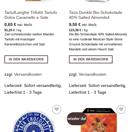
TartufLanghe Trifulòt Tartufo
Taza Dunkle Bio-Schokolade
Dolce Caramello e Sale
40% Salted Almonds4
0,65
€
9,50
€
inkl. MwSt.
inkl. MwSt.
81,25
€
/
kg
123,38
€
/
kg
Zart schmelzender weißer Mandel-
Die Bio-Schokolade 40% Salted Almonds
Tartufo mit knackigen
ist eine rustikale Mexican-Style-Stone
Karamellstückchen und Salz
Ground-Schokolade mit vermahlenen
Mandeln und einem Hauch Salz
IN DEN WARENKORB
IN DEN WARENKORB
zzgl.
Versandkosten
zzgl.
Versandkosten
Lieferzeit:
Sofort versandfertig,
Lieferzeit:
Sofort versandfertig,
Lieferfrist 1 - 3 Tage
Lieferfrist 1 - 3 Tage
wieder da!
Zur
Zur
Wunschliste
Wunschliste
hinzufügen
hinzufügen