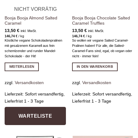
NICHT VORRÄTIG
Booja Booja Almond Salted
Booja Booja Chocolate Salted
Caramel
Caramel Truffles
13,50
€
13,50
€
inkl. MwSt.
inkl. MwSt.
146,74
€
/
kg
146,74
€
/
kg
Köstliche vegane Schokoladenpralinen
So wollen wir vegane Salted Caramel-
mit gesalzenem Karamell aus fein
Pralinen haben! Für alle, die Salted-
schemlzender und runder Mandel-
Caramel-Fans sind, egal, ob vegan oder
Schokolade - der Hit!
nicht - immer fein!
WEITERLESEN
IN DEN WARENKORB
zzgl.
Versandkosten
zzgl.
Versandkosten
Lieferzeit:
Sofort versandfertig,
Lieferzeit:
Sofort versandfertig,
Lieferfrist 1 - 3 Tage
Lieferfrist 1 - 3 Tage
WARTELISTE