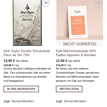
Zur
Zur
Wunschliste
Wunschliste
hinzufügen
hinzufügen
NICHT VORRÄTIG
Dick Taylor Dunkle Schokolade
Fjak Milchschokolade 50%
Fleur de Sel 73%
Fjelltur Appelsin & Mandler
13,90
€
12,90
€
inkl. MwSt.
inkl. MwSt.
243,86
€
/
kg
215,00
€
/
kg
Unsere absolute Lieblingsschokolade mit
Ein feines und sehr seltenes
Salz: Zart schmelzendes Salz auf einem
Zusammenspiel: Orange, gesalzenen
Blend von Kakaobohnen aus Braslien
Mandeln und Milchschokolade! Super
und Madagaskar!
gemacht von Fjak aus Norwegen
IN DEN WARENKORB
WEITERLESEN
zzgl.
Versandkosten
zzgl.
Versandkosten