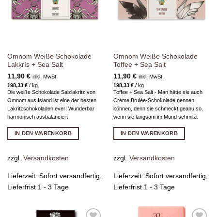
Omnom Weiße Schokolade
Omnom Weiße Schokolade
Lakkrís + Sea Salt
Toffee + Sea Salt
11,90
€
11,90
€
inkl. MwSt.
inkl. MwSt.
198,33
€
/
kg
198,33
€
/
kg
Die weiße Schokolade Salzlakritz von
Toffee + Sea Salt - Man hätte sie auch
Omnom aus Island ist eine der besten
Crème Brulée-Schokolade nennen
Lakritzschokoladen ever! Wunderbar
können, denn sie schmeckt geanu so,
harmonisch ausbalanciert
wenn sie langsam im Mund schmilzt
IN DEN WARENKORB
IN DEN WARENKORB
zzgl.
Versandkosten
zzgl.
Versandkosten
Lieferzeit:
Sofort versandfertig,
Lieferzeit:
Sofort versandfertig,
Lieferfrist 1 - 3 Tage
Lieferfrist 1 - 3 Tage