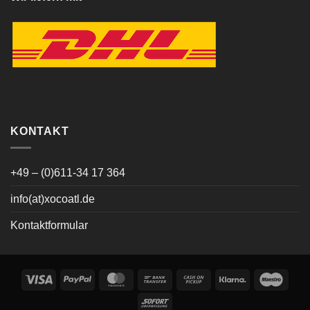
KONTAKT
+49 – (0)611-34 17 364
info(at)xocoatl.de
Kontaktformular
Visa
PayPal
MasterCard
Bank
Cash
Klarna
Maes
Transfer
on
Sofort
Pickup