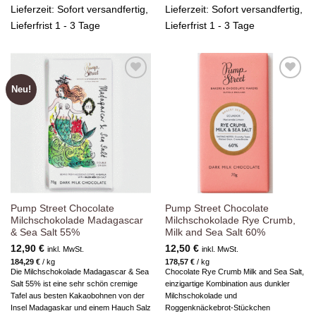
Lieferzeit:
Sofort versandfertig,
Lieferzeit:
Sofort versandfertig,
Lieferfrist 1 - 3 Tage
Lieferfrist 1 - 3 Tage
Neu!
Zur
Zur
Wunschliste
Wunschliste
hinzufügen
hinzufügen
Pump Street Chocolate
Pump Street Chocolate
Milchschokolade Madagascar
Milchschokolade Rye Crumb,
& Sea Salt 55%
Milk and Sea Salt 60%
12,90
€
12,50
€
inkl. MwSt.
inkl. MwSt.
184,29
€
/
kg
178,57
€
/
kg
Die Milchschokolade Madagascar & Sea
Chocolate Rye Crumb Milk and Sea Salt,
Salt 55% ist eine sehr schön cremige
einzigartige Kombination aus dunkler
Tafel aus besten Kakaobohnen von der
Milchschokolade und
Insel Madagaskar und einem Hauch Salz
Roggenknäckebrot-Stückchen