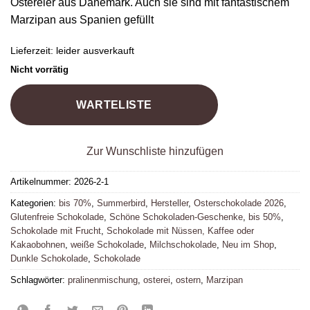
Ostereier aus Dänemark. Auch sie sind mit fantastischem
Marzipan aus Spanien gefüllt
Lieferzeit:
leider ausverkauft
Nicht vorrätig
WARTELISTE
Zur Wunschliste hinzufügen
Artikelnummer:
2026-2-1
Kategorien:
bis 70%
,
Summerbird
,
Hersteller
,
Osterschokolade 2026
,
Glutenfreie Schokolade
,
Schöne Schokoladen-Geschenke
,
bis 50%
,
Schokolade mit Frucht
,
Schokolade mit Nüssen, Kaffee oder
Kakaobohnen
,
weiße Schokolade
,
Milchschokolade
,
Neu im Shop
,
Dunkle Schokolade
,
Schokolade
Schlagwörter:
pralinenmischung
,
osterei
,
ostern
,
Marzipan