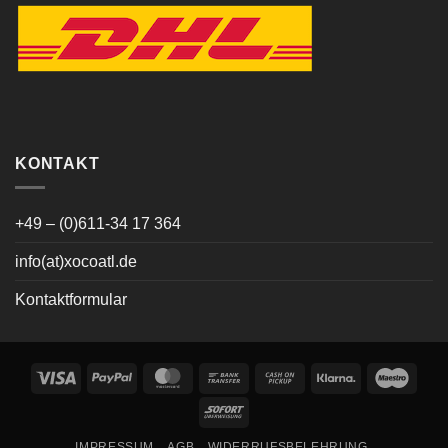
KONTAKT
+49 – (0)611-34 17 364
info(at)xocoatl.de
Kontaktformular
Visa
PayPal
MasterCard
Bank
Cash
Klarna
Maes
Transfer
on
Sofort
Pickup
IMPRESSUM
AGB
WIDERRUFSBELEHRUNG