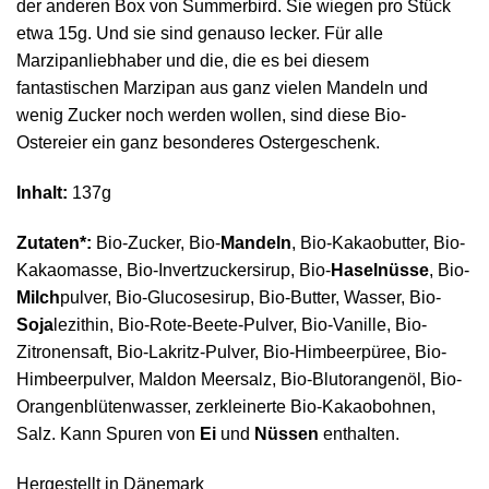
der anderen Box von Summerbird. Sie wiegen pro Stück
etwa 15g. Und sie sind genauso lecker. Für alle
Marzipanliebhaber und die, die es bei diesem
fantastischen Marzipan aus ganz vielen Mandeln und
wenig Zucker noch werden wollen, sind diese Bio-
Ostereier ein ganz besonderes Ostergeschenk.
Inhalt:
137g
Zutaten*:
Bio-Zucker, Bio-
Mandeln
, Bio-Kakaobutter, Bio-
Kakaomasse, Bio-Invertzuckersirup, Bio-
Haselnüsse
, Bio-
Milch
pulver, Bio-Glucosesirup, Bio-Butter, Wasser, Bio-
Soja
lezithin, Bio-Rote-Beete-Pulver, Bio-Vanille, Bio-
Zitronensaft, Bio-Lakritz-Pulver, Bio-Himbeerpüree, Bio-
Himbeerpulver, Maldon Meersalz, Bio-Blutorangenöl, Bio-
Orangenblütenwasser, zerkleinerte Bio-Kakaobohnen,
Salz. Kann Spuren von
Ei
und
Nüssen
enthalten.
Hergestellt in Dänemark