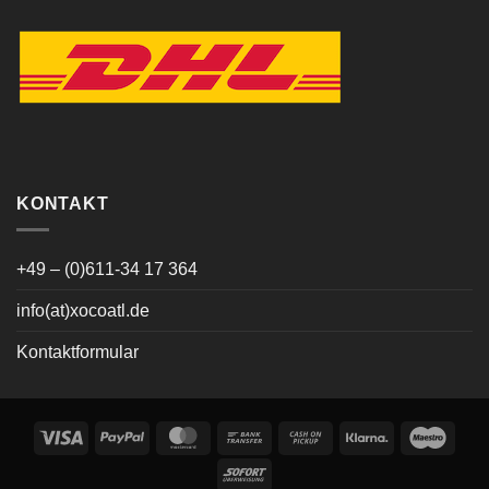
KONTAKT
+49 – (0)611-34 17 364
info(at)xocoatl.de
Kontaktformular
Visa
PayPal
MasterCard
Bank
Cash
Klarna
Maes
Transfer
on
Sofort
Pickup