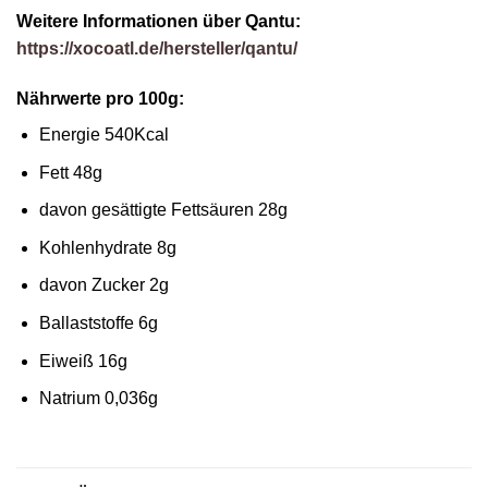
Weitere Informationen über
Qantu:
https://xocoatl.de/hersteller/qantu/
Nährwerte pro 100g:
Energie 540Kcal
Fett 48g
davon gesättigte Fettsäuren 28g
Kohlenhydrate 8g
davon Zucker 2g
Ballaststoffe 6g
Eiweiß 16g
Natrium 0,036g