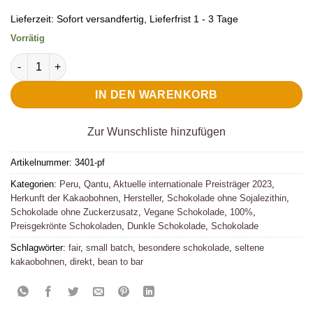
Lieferzeit:
Sofort versandfertig, Lieferfrist 1 - 3 Tage
Vorrätig
Qantu Dunkle Schokolade Première Fois 100% Menge
IN DEN WARENKORB
Zur Wunschliste hinzufügen
Artikelnummer:
3401-pf
Kategorien:
Peru
,
Qantu
,
Aktuelle internationale Preisträger 2023
,
Herkunft der Kakaobohnen
,
Hersteller
,
Schokolade ohne Sojalezithin
,
Schokolade ohne Zuckerzusatz
,
Vegane Schokolade
,
100%
,
Preisgekrönte Schokoladen
,
Dunkle Schokolade
,
Schokolade
Schlagwörter:
fair
,
small batch
,
besondere schokolade
,
seltene
kakaobohnen
,
direkt
,
bean to bar