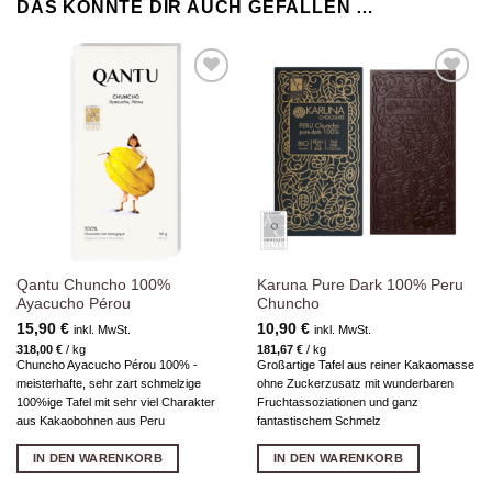
DAS KÖNNTE DIR AUCH GEFALLEN …
Zur
Zur
Wunschliste
Wunschliste
hinzufügen
hinzufügen
Qantu Chuncho 100%
Karuna Pure Dark 100% Peru
Ayacucho Pérou
Chuncho
15,90
€
10,90
€
inkl. MwSt.
inkl. MwSt.
318,00
€
/
kg
181,67
€
/
kg
Chuncho Ayacucho Pérou 100% -
Großartige Tafel aus reiner Kakaomasse
meisterhafte, sehr zart schmelzige
ohne Zuckerzusatz mit wunderbaren
100%ige Tafel mit sehr viel Charakter
Fruchtassoziationen und ganz
aus Kakaobohnen aus Peru
fantastischem Schmelz
IN DEN WARENKORB
IN DEN WARENKORB