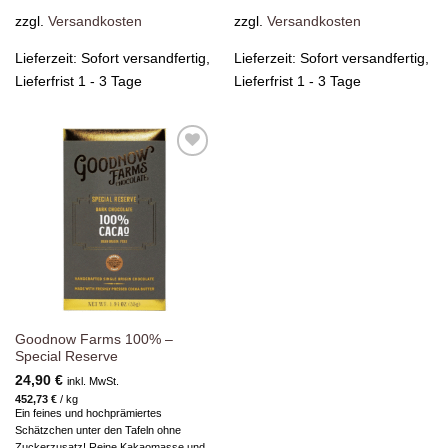
zzgl.
Versandkosten
zzgl.
Versandkosten
Lieferzeit:
Sofort versandfertig,
Lieferzeit:
Sofort versandfertig,
Lieferfrist 1 - 3 Tage
Lieferfrist 1 - 3 Tage
Zur
Wunschliste
hinzufügen
Goodnow Farms 100% –
Special Reserve
24,90
€
inkl. MwSt.
452,73
€
/
kg
Ein feines und hochprämiertes
Schätzchen unter den Tafeln ohne
Zuckerzusatz! Reine Kakaomasse und