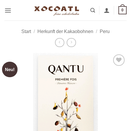
Zum
0
Inhalt
springen
Start
/
Herkunft der Kakaobohnen
/
Peru
Neu!
Zur
Wunschliste
hinzufügen