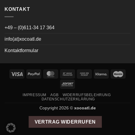
KONTAKT
+49 – (0)611-34 17 364
info(at)xocoatl.de
Kontaktformular
Visa
PayPal
MasterCard
Bank
Cash
Klarna
Maes
Transfer
on
Sofort
Pickup
IMPRESSUM
AGB
WIDERRUFSBELEHRUNG
DATENSCHUTZERKLÄRUNG
Copyright 2026 ©
xocoatl.de
VERTRAG WIDERRUFEN