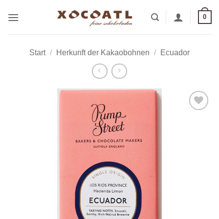
Zum
0
Inhalt
springen
Start
/
Herkunft der Kakaobohnen
/
Ecuador
Zur
Wunschliste
hinzufügen