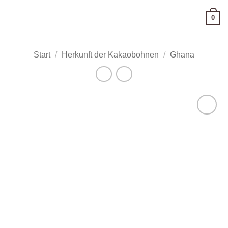
Zum
0
Inhalt
springen
Start
/
Herkunft der Kakaobohnen
/
Ghana
Zur
Wunschliste
hinzufügen