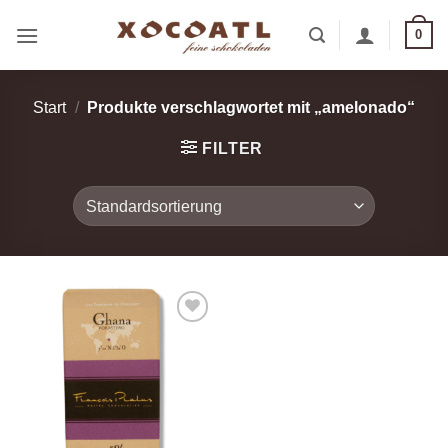
Zum
0
Inhalt
springen
Start
/
Produkte verschlagwortet mit „amelonado“
FILTER
Zur
Wunschliste
hinzufügen