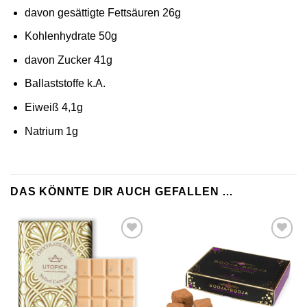
davon gesättigte Fettsäuren 26g
Kohlenhydrate 50g
davon Zucker 41g
Ballaststoffe k.A.
Eiweiß 4,1g
Natrium 1g
DAS KÖNNTE DIR AUCH GEFALLEN …
Zur
Zur
Wunschliste
Wunschliste
hinzufügen
hinzufügen