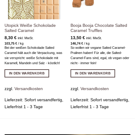
Utopick Weiße Schokolade
Booja Booja Chocolate Salted
Salted Caramel
Caramel Truffles
8,30
€
13,50
€
inkl. MwSt.
inkl. MwSt.
103,75
€
/
kg
146,74
€
/
kg
Bei der weißen Schokolade Salted
So wollen wir vegane Salted Caramel-
Caramel hält auch die Verpackung, was
Pralinen haben! Für alle, die Salted-
sie verspricht: weiße Schokolade mit
Caramel-Fans sind, egal, ob vegan oder
Karamell, Mandeln und Salz - köstlich!
nicht - immer fein!
IN DEN WARENKORB
IN DEN WARENKORB
zzgl.
Versandkosten
zzgl.
Versandkosten
Lieferzeit:
Sofort versandfertig,
Lieferzeit:
Sofort versandfertig,
Lieferfrist 1 - 3 Tage
Lieferfrist 1 - 3 Tage