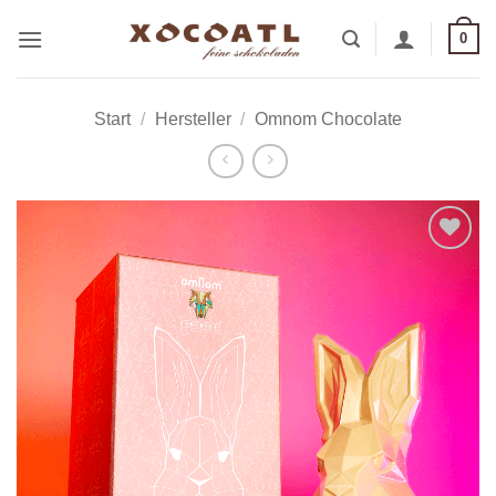
Zum
0
Inhalt
springen
Start
/
Hersteller
/
Omnom Chocolate
Zur
Wunschliste
hinzufügen