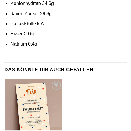
Kohlenhydrate 34,6g
davon Zucker 29,8g
Ballaststoffe k.A.
Eiweiß 9,6g
Natrium 0,4g
DAS KÖNNTE DIR AUCH GEFALLEN …
Zur
Wunschliste
hinzufügen