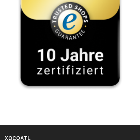
XOCOATL