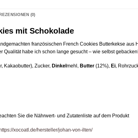
REZENSIONEN (0)
kies mit Schokolade
 handgemachten französischen French Cookies Butterkekse aus 
 Qualität habe ich schon lange gesucht – wie selbst gebacken
, Kakaobutter), Zucker,
Dinkel
mehl,
Butter
(12%),
Ei
, Rohrzuck
eachten Sie die Nährwert- und Zutatenliste auf dem Produkt
https://xocoatl.de/hersteller/johan-von-ilten/