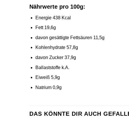
Nährwerte pro 100g:
Energie 438 Kcal
Fett 19,6g
davon gesättigte Fettsäuren 11,5g
Kohlenhydrate 57,8g
davon Zucker 37,9g
Ballaststoffe k.A.
Eiweiß 5,9g
Natrium 0,9g
DAS KÖNNTE DIR AUCH GEFALL