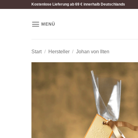
Zum
Kostenlose Lieferung ab 69 € innerhalb Deutschlands
Inhalt
springen
MENÜ
Start
/
Hersteller
/
Johan von Ilten