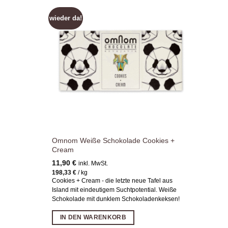
wieder da!
Zur
Wunschliste
hinzufügen
Omnom Weiße Schokolade Cookies +
Cream
11,90
€
inkl. MwSt.
198,33
€
/
kg
Cookies + Cream - die letzte neue Tafel aus
Island mit eindeutigem Suchtpotential. Weiße
Schokolade mit dunklem Schokoladenkeksen!
IN DEN WARENKORB