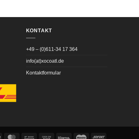
KONTAKT
+49 – (0)611-34 17 364
info(at)xocoatl.de
Kontaktformular
PayPal
MasterCard
Bank
Cash
Klarna
Maestro
Sofort