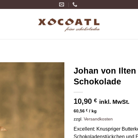
Johan von Ilten
Schokolade
Zur
Wunschliste
hinzufügen
10,90
€
inkl. MwSt.
60,56
€
/
kg
zzgl.
Versandkosten
Excellent: Knuspriger Butter
Schokoladenstückchen und Fle