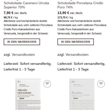
Schokolade Carenero Urrutia
Schokolade Porcelana Criollo
Superior 70%
Puro 74%
7,90
€
13,90
€
inkl. MwSt.
inkl. MwSt.
98,75
€
/
kg
173,75
€
/
kg
Allerbeste und hochprämierte dunkle
Allerbeste und hochprämierte dunkle
Schokolade aus sehr seltenen Porcelana
Schokolade aus sehr seltenen Porcelana
Criollo Puro-Kakaobohnen aus
Criollo Puro-Kakaobohnen aus
Venezuela, hergestellt in der Schweiz.
Venezuela, hergestellt in der Schweiz.
IN DEN WARENKORB
IN DEN WARENKORB
zzgl.
Versandkosten
zzgl.
Versandkosten
Lieferzeit:
Sofort versandfertig,
Lieferzeit:
Sofort versandfertig,
Lieferfrist 1 - 3 Tage
Lieferfrist 1 - 3 Tage
Zur
Zur
Wunschliste
Wunschliste
hinzufügen
hinzufügen