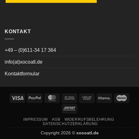
KONTAKT
+49 – (0)611-34 17 364
info(at)xocoatl.de
Kontaktformular
Visa
PayPal
MasterCard
Bank
Cash
Klarna
Maes
Transfer
on
Sofort
Pickup
IMPRESSUM
AGB
WIDERRUFSBELEHRUNG
DATENSCHUTZERKLÄRUNG
Copyright 2026 ©
xocoatl.de