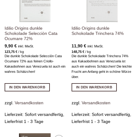
Idilio Origins dunkle
Idilio Origins dunkle
Schokolade Selecciòn Cata
Schokolade Trinchera 74%
Ocumare 72%
9,90
€
11,90
€
inkl. MwSt.
inkl. MwSt.
123,75
€
/
kg
148,75
€
/
kg
Die dunkle Schokolade Selecciòn Cata
Die dunkle Schokolade Trinchera 74%
Ocumare 72% aus feinen Criollo-
aus Kakaobohnen aus Venezuela ist
Kakaobohnen aus Venezuela ist auch ein
auch ein wahres Schätzchen! Die leichte
wahres Schätzchen!
Frucht am Anfang geht in schöne Würze
über.
IN DEN WARENKORB
IN DEN WARENKORB
zzgl.
Versandkosten
zzgl.
Versandkosten
Lieferzeit:
Sofort versandfertig,
Lieferzeit:
Sofort versandfertig,
Lieferfrist 1 - 3 Tage
Lieferfrist 1 - 3 Tage