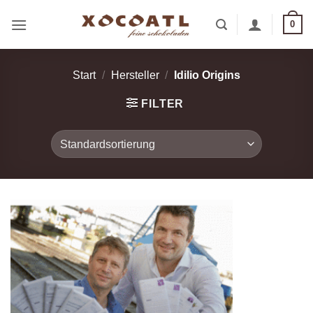
Zum
0
Inhalt
springen
Start
/
Hersteller
/
Idilio Origins
FILTER