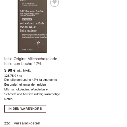
Zur
Wunschliste
hinzufügen
Idilio Origins Milchschokolade
Idilio con Leche 42%
9,90
€
inkl. MwSt.
123,75
€
/
kg
Die Idilio con Leche 42% ist eine echte
Besonderheit unter den milden
Milchschokoladen. Wunderbarer
Schmelz und herrlich milchig-karamellige
Noten
IN DEN WARENKORB
zzgl.
Versandkosten