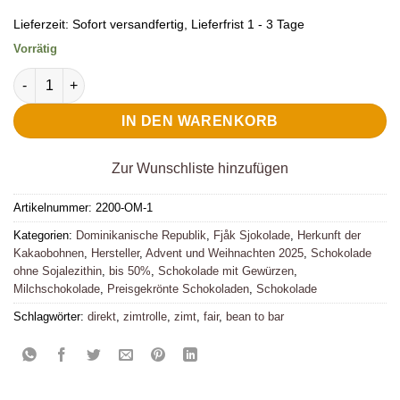
Lieferzeit:
Sofort versandfertig, Lieferfrist 1 - 3 Tage
Vorrätig
Fjak Milchschokolade Cinnamon Roll 45% Menge
IN DEN WARENKORB
Zur Wunschliste hinzufügen
Artikelnummer:
2200-OM-1
Kategorien:
Dominikanische Republik
,
Fjåk Sjokolade
,
Herkunft der
Kakaobohnen
,
Hersteller
,
Advent und Weihnachten 2025
,
Schokolade
ohne Sojalezithin
,
bis 50%
,
Schokolade mit Gewürzen
,
Milchschokolade
,
Preisgekrönte Schokoladen
,
Schokolade
Schlagwörter:
direkt
,
zimtrolle
,
zimt
,
fair
,
bean to bar