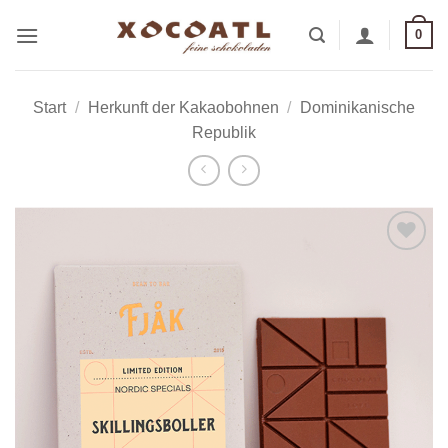
Zum
0
Inhalt
springen
Start
/
Herkunft der Kakaobohnen
/
Dominikanische
Republik
Zur
Wunschliste
hinzufügen