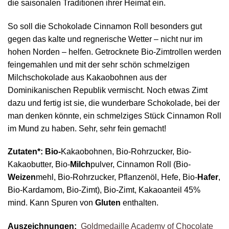
die saisonalen Traditionen ihrer Heimat ein.
So soll die Schokolade Cinnamon Roll besonders gut
gegen das kalte und regnerische Wetter – nicht nur im
hohen Norden – helfen. Getrocknete Bio-Zimtrollen werden
feingemahlen und mit der sehr schön schmelzigen
Milchschokolade aus Kakaobohnen aus der
Dominikanischen Republik vermischt. Noch etwas Zimt
dazu und fertig ist sie, die wunderbare Schokolade, bei der
man denken könnte, ein schmelziges Stück Cinnamon Roll
im Mund zu haben. Sehr, sehr fein gemacht!
Zutaten*: Bio-
Kakaobohnen, Bio-Rohrzucker, Bio-
Kakaobutter, Bio-
Milch
pulver, Cinnamon Roll (Bio-
Weizen
mehl, Bio-Rohrzucker, Pflanzenöl, Hefe, Bio-
Hafer
,
Bio-Kardamom, Bio-Zimt), Bio-Zimt, Kakaoanteil 45%
mind. Kann Spuren von
Gluten
enthalten.
Auszeichnungen:
Goldmedaille Academy of Chocolate