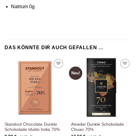
Natrium 0g
DAS KÖNNTE DIR AUCH GEFALLEN …
Neu!
Zur
Zur
Wunschliste
Wunschliste
hinzufügen
hinzufügen
Standout Chocolate Dunkle
Amedei Dunkle Schokolade
Schokolade Idukki India 70%
Chuao 70%