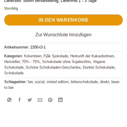
Lieferzeit:
Sofort versandfertig, Lieferfrist 1 - 3 Tage
Vorrätig
IN DEN WARENKORB
Zur Wunschliste hinzufügen
Artikelnummer:
2200-t3-1
Kategorien:
Kolumbien
,
Fjåk Sjokolade
,
Herkunft der Kakaobohnen
,
Hersteller
,
70% - 75%
,
Schokolade ohne Sojalezithin
,
Vegane
Schokolade
,
Schöne Schokoladen-Geschenke
,
Dunkle Schokolade
,
Schokolade
Schlagwörter:
fair
,
sozial
,
imited edition
,
bitterschokolade
,
direkt
,
bean
to bar