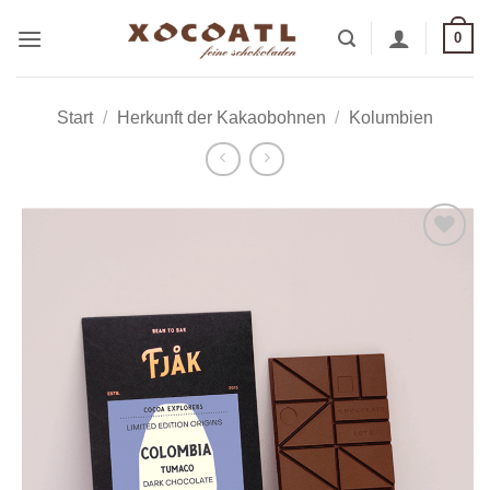
Zum
0
Inhalt
springen
Start
/
Herkunft der Kakaobohnen
/
Kolumbien
Zur
Wunschliste
hinzufügen