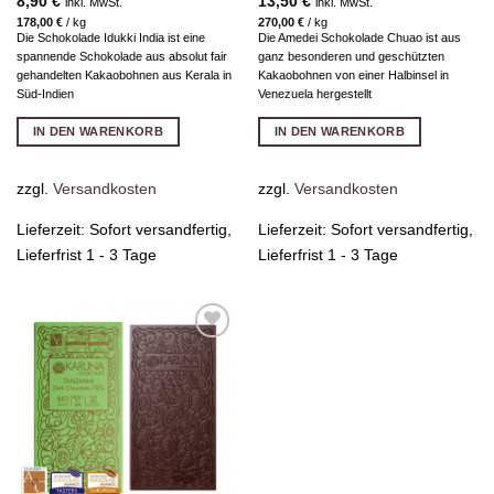
8,90
€
13,50
€
inkl. MwSt.
inkl. MwSt.
178,00
€
/
kg
270,00
€
/
kg
Die Schokolade Idukki India ist eine
Die Amedei Schokolade Chuao ist aus
spannende Schokolade aus absolut fair
ganz besonderen und geschützten
gehandelten Kakaobohnen aus Kerala in
Kakaobohnen von einer Halbinsel in
Süd-Indien
Venezuela hergestellt
IN DEN WARENKORB
IN DEN WARENKORB
zzgl.
Versandkosten
zzgl.
Versandkosten
Lieferzeit:
Sofort versandfertig,
Lieferzeit:
Sofort versandfertig,
Lieferfrist 1 - 3 Tage
Lieferfrist 1 - 3 Tage
Zur
Wunschliste
hinzufügen