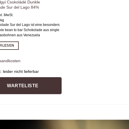
gyi Csokoládé Dunkle
ade Sur del Lago 84%
kl. MwSt.
/
kg
olade Sur del Lago ist eine besonders
kle bean to bar Schokolade aus single
kaobohnen aus Venezuela
ERLESEN
sandkosten
t:
leider nicht lieferbar
WARTELISTE