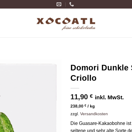
Domori Dunkle
Criollo
Zur
Wunschliste
hinzufügen
11,90
€
inkl. MwSt.
238,00
€
/
kg
zzgl.
Versandkosten
Die Guasare-Kakaobohne ist e
seltene und sehr alte Sorte 