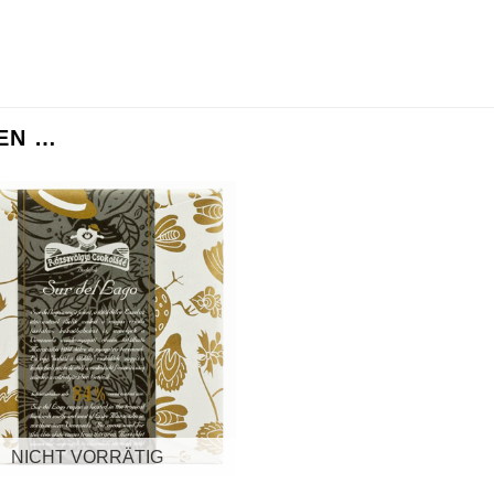
EN …
Zur
Wunschliste
hinzufügen
NICHT VORRÄTIG