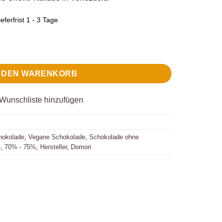
eferfrist 1 - 3 Tage
% Guasare Criollo Menge
N DEN WARENKORB
Wunschliste hinzufügen
hokolade
,
Vegane Schokolade
,
Schokolade ohne
e
,
70% - 75%
,
Hersteller
,
Domori