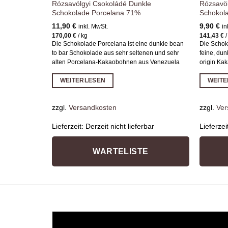
Rózsavölgyi Csokoládé Dunkle
Rózsavöl
Schokolade Porcelana 71%
Schokol
11,90
€
9,90
€
inkl. MwSt.
in
170,00
€
/
kg
141,43
€
Die Schokolade Porcelana ist eine dunkle bean
Die Schok
to bar Schokolade aus sehr seltenen und sehr
feine, dun
alten Porcelana-Kakaobohnen aus Venezuela
origin Ka
WEITERLESEN
WEIT
zzgl.
Versandkosten
zzgl.
Ver
Lieferzeit:
Derzeit nicht lieferbar
Lieferzei
WARTELISTE