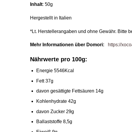
Inhalt
: 50g
Hergestellt in Italien
*Lt. Herstellerangaben und ohne Gewähr. Bitte b
Mehr Informationen über Domori:
https://xoco
Nährwerte pro 100g:
Energie 5546Kcal
Fett 37g
davon gesättigte Fettsäuren 14g
Kohlenhydrate 42g
davon Zucker 29g
Ballaststoffe 8,5g
Eiweiß 9g