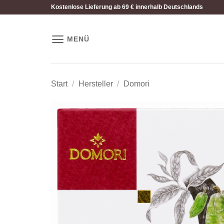
Zum
Kostenlose Lieferung ab 69 € innerhalb Deutschlands
Inhalt
springen
MENÜ
Start
/
Hersteller
/
Domori