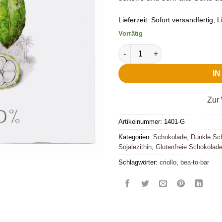
Lieferzeit:
Sofort versandfertig, Li
Vorrätig
Domori Dunkle Schokolade 70
I
Zur 
Artikelnummer:
1401-G
Kategorien:
Schokolade
,
Dunkle Sc
Sojalezithin
,
Glutenfreie Schokolad
Schlagwörter:
criollo
,
bea-to-bar